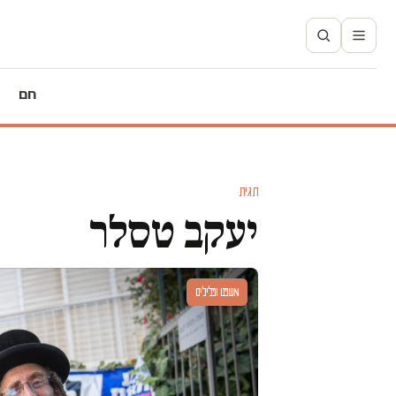
חם
תגית
יעקב טסלר
משפט ופלילים