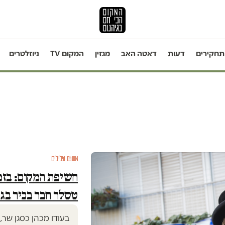
תחקירים
דעות
דאטה האב
מגזין
המקום TV
ניוזלטרים
משפט ופלילים
חשיפת המקום: בזמ
טסלר חבר בכיר בגמ
בעודו מכהן כסגן שר,