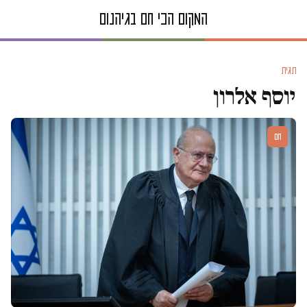
תגית
יוסף אלרון
חם