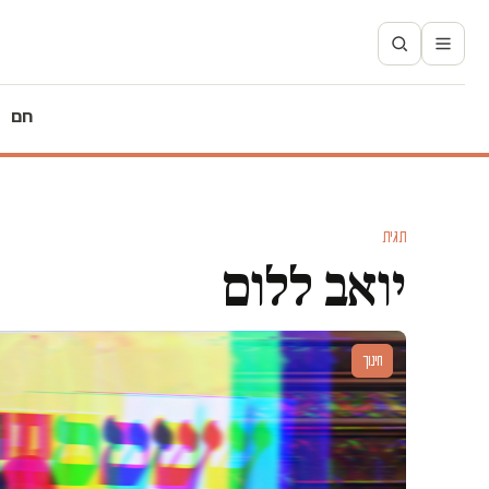
חם
תגית
יואב ללום
חינוך