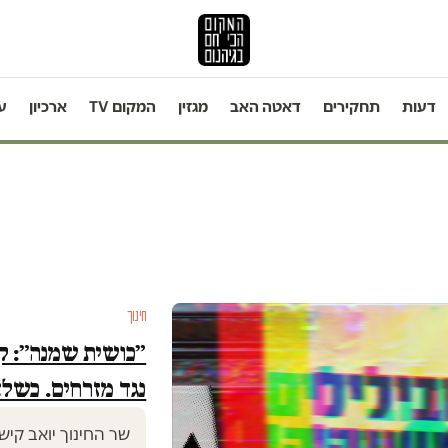
דעות
תחקירים
דאטה האב
מגזין
המקום TV
ארכיון
ע
חינוך
״כושית שמנה״: ק
נגד מזרחים. כש
שר החינוך יואב קיש