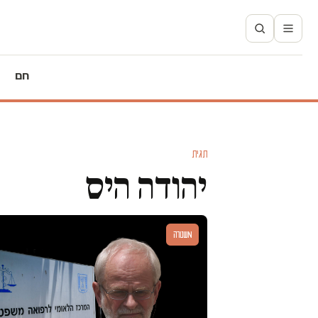
חם
תגית
יהודה היס
משטרה