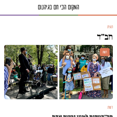
תגית
חב"ד
דעות
דעות
חב״דניקים למען זכויות אדם