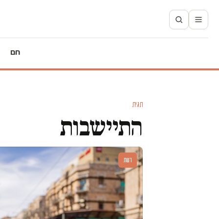
חם
תגית
התיישבות
דעות