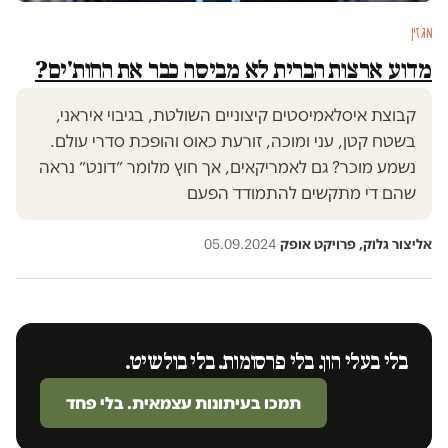
מגזין
מדוע ארצות הברית לא מביסה כבר את החות'ים?
קבוצת איסלאמיסטים קיצוניים השולטת, בגיבוי איראני,
בשטח קטן, עני ומוכה, זורעת כאוס והופכת סדרי עולם.
נשמע מוכר? גם לאמריקאים, אך חוץ מלומר ״דונט״ נראה
שהם די מתקשים להתמודד הפעם
אליצור גלוק, פרויקט אופק
·
05.09.2024
בלי בעלי הון. בלי פרסומות. בלי בולשיט.
תמכו בעיתונות עצמאית. בלי פחד