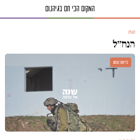
תגית
הנח״ל
בריאות הנפש