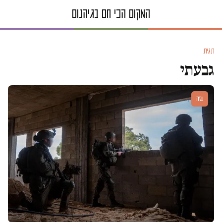
תגית
גבעתי
עזה