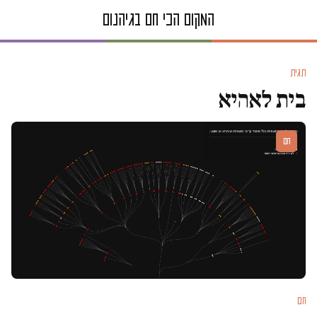
תגית
בית לאהיא
חם
חם