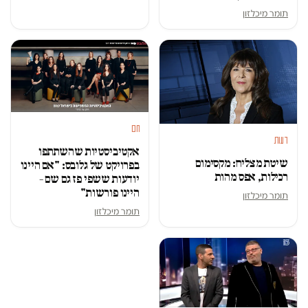
תומר מיכלזון
חם
דעות
אקטיביסטיות שהשתתפו
שיטת מצליח: מקסימום
בפרויקט של גלובס: "אם היינו
רכילות, אפס מהות
יודעות ששפי פז גם שם –
היינו פורשות"
תומר מיכלזון
תומר מיכלזון