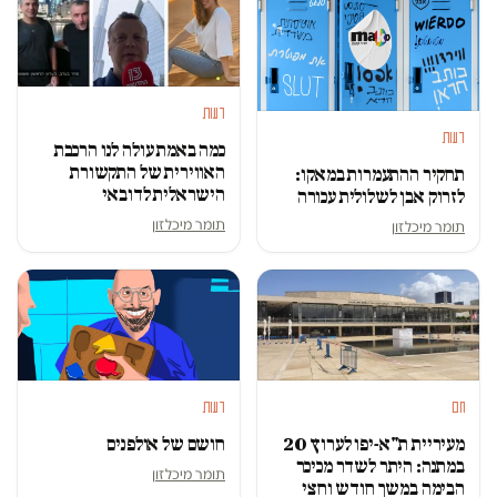
דעות
דעות
כמה באמת עולה לנו הרכבת
האווירית של התקשורת
תחקיר ההתעמרות במאקו:
הישראלית לדובאי
לזרוק אבן לשלולית עכורה
תומר מיכלזון
תומר מיכלזון
חם
דעות
מעיריית ת"א-יפו לערוץ 20
חושם של אולפנים
במתנה: היתר לשדר מכיכר
תומר מיכלזון
הבימה במשך חודש וחצי