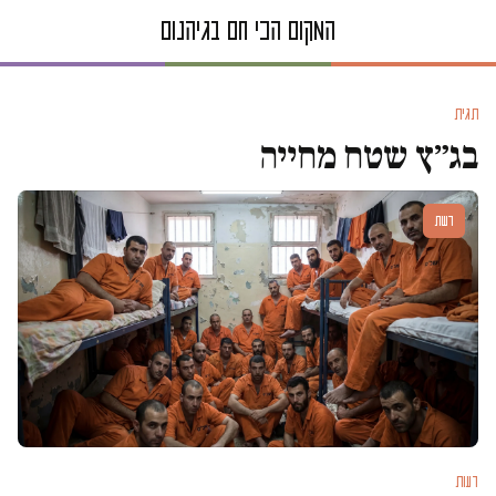
תגית
בג״ץ שטח מחייה
דעות
דעות