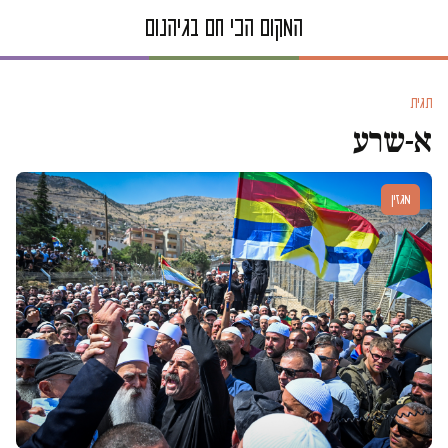
תגית
א-שרע
מגזין