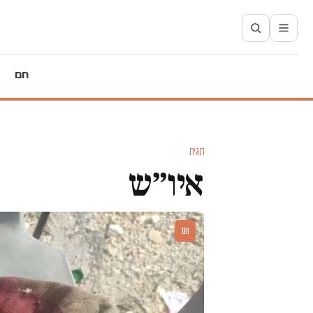
חם
תגית
איו״ש
חם