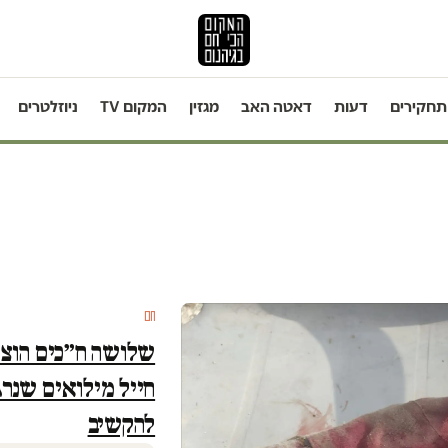
תחקירים
דעות
דאטה האב
מגזין
המקום TV
ניוזלטרים
חם
שלושה ח״כים הוצא
חייל מילואים שנרג
להקשיב