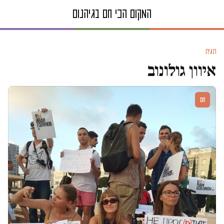
תגית
איוון גולונוב
חם