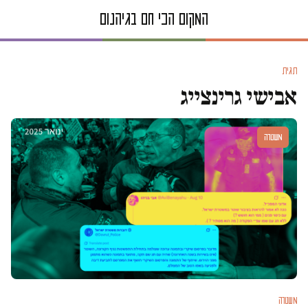
תגית
אבישי גרינצייג
משטרה
משטרה