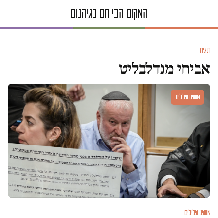
תגית
אביחי מנדלבליט
משפט ופלילים
משפט ופלילים