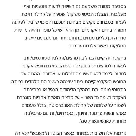
בסביבה מגוונת משמעם גם חשיפה לדעות פוגעניות ואף
מעליבות. הגבלת הביטוי משיקולי שמירה על קהילה חייבת
לעמוד במבחנים נוקשים מבחינת תוכנם והסיכוי שיובילו לפגיעה
חמורה בחיים האקדמיים. מן הראוי שלכל מוסד תהייה מדיניות
סדורה וכן כללים מנחים בתחום, יחד עם מנגנונים ליישוב
מחלוקות כאשר אלו מתעוררות.
בהקשר זה קיים הבדל בין מרצים/ות לבין סטודנטים/יות.
לכאורה למרצים יש בנוסף לחופש הביטוי גם חופש אקדמי
לחקור וללמד ללא חשש מהתנכלות או צנזורה. ההגנה על
החופש האקדמי קיימת ביתר עוצמה כאשר הם מלמדים בכיתה
בתחומי מומחיותם במהלך הלימודים הרגיל או בכתיבתם
האקדמית. מהצד השני – על מרצים מוטלת אחריות מוגברת
לשמור על שלומה של קהילת האוניברסיטה, בגלל מעמדם
כאנשי ונשות פדגוגיה וחינוך, וכאזרחים/יות עם פריבילגיה
מיוחדת כאנשי ונשות סגל.
נורמות אלו חשובות במיוחד כאשר הביטוי ה"משבש" לכאורה