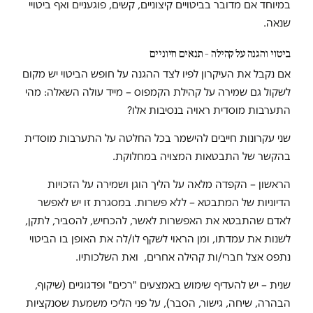
במיוחד אם מדובר בביטויים קיצוניים, קשים, פוגעניים ואף ביטויי
שנאה.
ביטוי והגנה על קהילה – תנאים חיוניים
אם נקבל את העיקרון לפיו לצד ההגנה על חופש הביטוי יש מקום
לשקול גם שמירה על קהילת הקמפוס – מייד עולה השאלה: מהי
התערבות מוסדית ראויה בנסיבות אלו?
שני עקרונות חייבים להישמר בכל החלטה על התערבות מוסדית
בהקשר של התבטאות המצויה במחלוקת.
הראשון – הקפדה מלאה על הליך הוגן ושמירה על הזכויות
הדיוניות של המתבטא – ללא פשרות. במסגרת זו יש לאפשר
לאדם שהתבטא את האפשרות לאשר, להכחיש, להסביר, לתקן,
לשנות את עמדתו, ומן הראוי לשקף לו/לה את האופן בו הביטוי
נתפס אצל חברי/ות קהילה אחרים, ואת השלכותיו.
שנית – יש להעדיף שימוש באמצעים "רכים" ופדגוגיים (שיקוף,
הבהרה, שיחה, גישור, הסבר), על פני הליכי משמעת שסנקציות