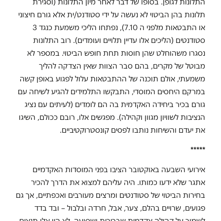
התלונות לגופן. בסופו של דבר לאחר מיון התלונות (וסגירת
תלונות בהן הביטוי לא נעשה על ידי סטודנט/ית אלא גורם חיצוני
או התבטאות מלפני ה 7.10), נפתחו הליכי משמעת כנגד 3
סטודנטים (הליכים אלו עדיין תלויים ועומדים). רוב התלונות
נסגרו משהוחלט שהן חוסות תחת חופש הביטוי. במספר לא
מבוטל של מקרים, בהם סבר הצוות שאין הצדקה להליך
משמעתי, אולם תוכנה של ההתבטאות עלול לפגוע באופן קשה
במרקם היחסים המוסדי, התבקשו התלמידים להגיע לשיחה עם
גורם בכיר ביחידה האקדמית בה הם לומדים (לעיתים עם נציג
הנציבות לשוויון מגוון וקהילה). מפגשים אלו, רובם ככולם, השיגו
את יעדם והשיחות נותבו לפסים קונסטרוקטיביים.
*****
אירועי השבעה באוקטובר הציבו בפני המוסדות האקדמיים
אתגר שלא ידעו כמותו. היה עליהם למצוא את הדרך להכיר
בחירות הביטוי של סטודנטים ומרצים מעורבים ואכפתיים, אך גם
פגועים, שרויים בהלם, צער, אבל, חרדה ובלבול – ובד בדד
לשמור על קהילה אקדמית שברירית ושסועה. לא היו אלו תנאים