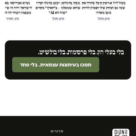
כשח'ליל א-רשק קיבל בחזרה את
מבחן בוזגלוס: יעקב בוזגלו הכריז
נשיא אמריקאי באמת ט
שמו גם המוות שלו הפסיק להיות
שהוא שמאלני – ב״הארץ״ מקווים
לישראל יהיה זה שיציל 
מובן מאליו
״שזה לא AI״
מעצמה ויעזור לה לסיים
הכיבוש
סיון תהל
סיון תהל
נדב תמיר
בלי בעלי הון. בלי פרסומות. בלי בולשיט.
תמכו בעיתונות עצמאית. בלי פחד
מדורים