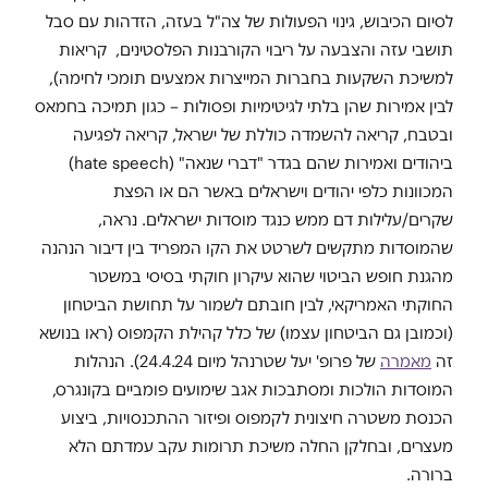
לסיום הכיבוש, גינוי הפעולות של צה"ל בעזה, הזדהות עם סבל
תושבי עזה והצבעה על ריבוי הקורבנות הפלסטינים, קריאות
למשיכת השקעות בחברות המייצרות אמצעים תומכי לחימה),
לבין אמירות שהן בלתי לגיטימיות ופסולות – כגון תמיכה בחמאס
ובטבח, קריאה להשמדה כוללת של ישראל, קריאה לפגיעה
ביהודים ואמירות שהם בגדר "דברי שנאה" (hate speech)
המכוונות כלפי יהודים וישראלים באשר הם או הפצת
שקרים/עלילות דם ממש כנגד מוסדות ישראלים. נראה,
שהמוסדות מתקשים לשרטט את הקו המפריד בין דיבור הנהנה
מהגנת חופש הביטוי שהוא עיקרון חוקתי בסיסי במשטר
החוקתי האמריקאי, לבין חובתם לשמור על תחושת הביטחון
(וכמובן גם הביטחון עצמו) של כלל קהילת הקמפוס (ראו בנושא
זה
מאמרה
של פרופ' יעל שטרנהל מיום 24.4.24). הנהלות
המוסדות הולכות ומסתבכות אגב שימועים פומביים בקונגרס,
הכנסת משטרה חיצונית לקמפוס ופיזור ההתכנסויות, ביצוע
מעצרים, ובחלקן החלה משיכת תרומות עקב עמדתם הלא
ברורה.