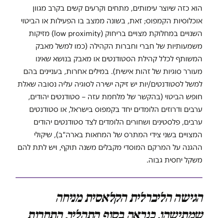
הוא כזה שיוצר עימותים, מתחים וקרעים קשים בקרב מגוון
אוכלוסיות הקמפוס; זאת, בשונה ממצב בו הפעילות או הביטוי
השנויים במחלוקת מצויים בריחוק (low proximity) מזיקות
משמעותיות של חברי וחברות הקהילה (כמו למשל מאבק
המשותף לכלל קהילת הסטודנטים או מאבק בנושא שאינו
מעורר סוגיות של זהות אישית). במילים אחרות, בעניינים בהם
למשל לסטודנטים/יות יש זיקה ישירה לסוגיה עליה נסובה שאלת
חופש הביטוי (בהקשר של מלחמת עזה – סטודנטים יהודים,
ערבים ודרוזים הלומדים יחד בקמפוס בישראל, או סטודנטים
ערבים, פלסטינים ושחורים הלומדים לצד סטודנטים יהודים
המצויים בשני צידי המתרס של המחאות בארה"ב), שיקולי
ההגנה על המרקם המוסדי מקבלים משנה תוקף, ויש לתת להם
משקל יחסית גבוה.
הגישה הליברלית הקלאסית מניחה
שמתישהו, כנראה בסוף התהליך, התחרות