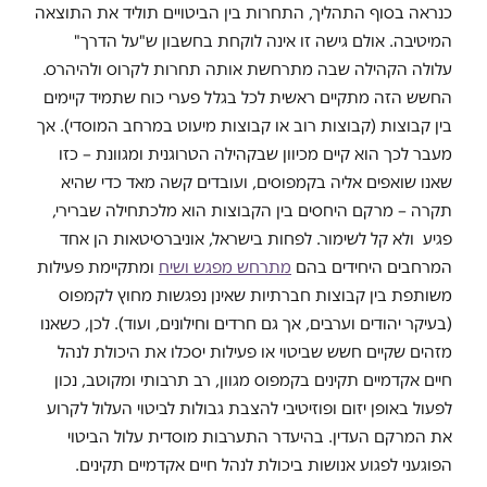
כנראה בסוף התהליך, התחרות בין הביטויים תוליד את התוצאה
המיטיבה. אולם גישה זו אינה לוקחת בחשבון ש"על הדרך"
עלולה הקהילה שבה מתרחשת אותה תחרות לקרוס ולהיהרס.
החשש הזה מתקיים ראשית לכל בגלל פערי כוח שתמיד קיימים
בין קבוצות (קבוצות רוב או קבוצות מיעוט במרחב המוסדי). אך
מעבר לכך הוא קיים מכיוון שבקהילה הטרוגנית ומגוונת – כזו
שאנו שואפים אליה בקמפוסים, ועובדים קשה מאד כדי שהיא
תקרה – מרקם היחסים בין הקבוצות הוא מלכתחילה שברירי,
פגיע ולא קל לשימור. לפחות בישראל, אוניברסיטאות הן אחד
המרחבים היחידים בהם
מתרחש מפגש ושיח
ומתקיימת פעילות
משותפת בין קבוצות חברתיות שאינן נפגשות מחוץ לקמפוס
(בעיקר יהודים וערבים, אך גם חרדים וחילונים, ועוד). לכן, כשאנו
מזהים שקיים חשש שביטוי או פעילות יסכלו את היכולת לנהל
חיים אקדמיים תקינים בקמפוס מגוון, רב תרבותי ומקוטב, נכון
לפעול באופן יזום ופוזיטיבי להצבת גבולות לביטוי העלול לקרוע
את המרקם העדין. בהיעדר התערבות מוסדית עלול הביטוי
הפוגעני לפגוע אנושות ביכולת לנהל חיים אקדמיים תקינים.