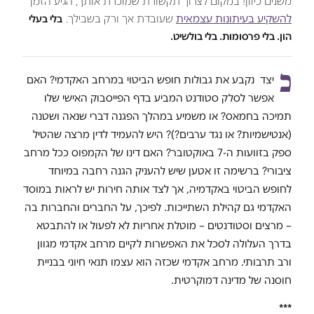
משנים כיוון! במקום לצרוך תקשורת שמוכרת אותך, הגיע הזמן
להשקיע בעיתונות עצמאית
שעובדת אך ורק בשבילך.
בלי בעלי
הון. בלי פרסומות. בלי בולשיט.
כ
יצד נקבע את גבולות חופש הביטוי במרחב האקדמי? האם
אפשר לסלק סטודנט המביע בדף הפייסבוק האישי שלו
תמיכה בחמאס? או משמיע במהלך הפגנה דברי שנאה ושטנה
(אנטישמיות? או נגד ערבים?)? היש להעמיד לדין מרצה שהטיל
ספק בזוועות ה-7 באוקטובר? האם דינו של הקמפוס ככל מרחב
ציבורי? ברשימה זו אטען שיש להעניק הגנה רחבה במיוחד
לחופש הביטוי באקדמיה, אך לצד אותה חירות יש לראות במוסד
האקדמי גם קהילת השתייכות. לפיכך, על החברים והחברות בה
– מרצים וסטודנטים – מוטלת אחריות לא לפעול או להתבטא
בדרך העלולה לסכל את האפשרות לקיים מרחב אקדמי מגוון
ורב תרבותי. מרחב אקדמי שכזה הוא עצמו תנאי חיוני בבניית
חוסנה של מדינה דמוקרטית.
***