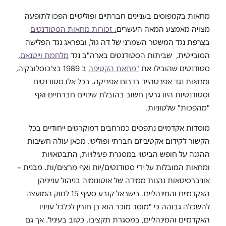
מחאות בקמפוסים בעניינים חברתיים ופוליטיים הפכו לתופעה
מצויה מאמצע המאה העשרים
: זכורות מחאות הסטודנטים
בצרפת נגד המשטר השמרני של דה גול, ובפראג נגד הפלישה
הסובייטית, שביתות הסטודנטים בארה"ב נגד
מלחמת וייטנאם
,
סטודנטים שהובילו את
"מחאת הקטיפה
ב 1989 בצ'כוסלובקיה,
ומחאות נגד אפרטהייד בדרום אפריקה. בכל אלו סטודנטים
וסטודנטיות היוו גרעין חשוב בהובלת שינויים חברתיים ואף
"מהפכות" שלטוניות.
מוסדות אקדמיים נתפסים כמרחבים דמוקרטים ייחודיים בכל
הקשור לקידום אקטיביזם חברתי ופוליטי. מכאן עולה חשיבות
ההגנה על חופש הביטוי במסגרת פעילויות, התבטאויות
ומחאות המובלות על ידי סטודנטים/יות ואף מרצים/ות. מבנית –
אוניברסיטאות נהנות ממידה של אוטונומיה בניהול ענייניהן
האקדמיים והמינהליים. בישראל קובע סעיף 15 לחוק המועצה
להשכלה גבוהה כי "מוסד מוכר הוא בן חורין לכלכל עניניו
האקדמיים והמינהליים, במסגרת תקציבו, כטוב בעיניו". אך גם