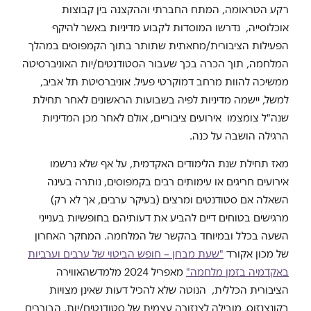
רקע הטראומה, המתח החברתי וההקצנה בין קבוצות
אוכלוסייה, נדרשו המוסדות לקבוע מדיניות באשר להיקף
הפעילות הציבורית/מחאתית שתותר בתוך הקמפוסים במהלך
המלחמה, תוך הכרה בכך שעבור הסטודנטים/יות האוניברסיטה
ממשיכה להוות מרחב דמוקרטי פעיל. אוניברסיטת תל אביב,
למשל, יישמה מדיניות לפיה בשבועות הראשונים לאחר תחילת
שנה"ל צומצמו אירועים ציבוריים, אולם לאחר מכן המדיניות
הרגילה הושבה על כנה.
מאז תחילת שנת הלימודים האקדמית, על אף שלא נרשמו
אירועים חריגים או עימותים רבים בקמפוסים, נותרה בעינה
השאלה אם סטודנטים ומרצים (בעיקר ערבים, אך לא רק)
מרגישים בטוחים דיים להביע את דעותיהם בחופשיות בענייני
השעה בכלל ובמיוחד בהקשר של המלחמה. המחקר האחרון
של מכון אקורד
"שעת מבחן – חופש הביטוי של ערבים וערביות
באקדמיה בזמן מלחמה"
מאפריל 2024 מלמדשהאווירה
הציבורית הכללית, הנוטה שלא להכיל דעות שאינן מצויות
בקונצנזוס, מובילה לצנזורה עצמית של סטודנטים/יות, הבוררים