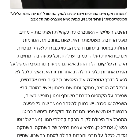
"מוסדות אקדמיים אחראיים אינם יכולים לאמץ את מודל "מדינת שומר הלילה"
המינימליסטית" | פרופ׳ נטע זיו, סגנית נשיא אוניברסיטת תל אביב
ההיבט השלישי – האוניברסיטה כקהילת השתייכות – מחייב
מעט הרחבה. משמעותה היא, שאנו בוחנים את הנורמות
החלות במוסד בתחום חופש הביטוי כנגזרות לא רק מזכויות
אינדיבידואליות (עליהן כמובן יש להגן, וכל פגיעה בהן מחייבת
הקפדה על קיום הליך הוגן), אלא גם ממערך נורמטיבי המטיל על
הפרט אחריות כלפי קהילה זו. אחריות זו היא, ראשית לכל, לא
לפעול בדרך
המסכלת
את האפשרות לקיום חיים אקדמיים,
ובכלל זה הוראה, מחקר ותחושת ביטחון אישי במוסד, קרי:
שמירה על הקמפוס כמרחב משותף ומגוון חופשי מאיום,
השפלה או סכנה. יש כמובן להיזהר ממצב שבו כל פגיעה
ברגשות או חשש מפני תגובת נגד תוקפנית תיחשב כביטוי
המסכל את היכולת לקיים מרקם קהילתי מגוון (מצב של "וטו
רגשי"). אם לא כן, נמצא עצמנו במצב של השתקה והשתקה
נגדית. ככלל, על חברי וחברות קהילה לקחת בחשבון, שחיים