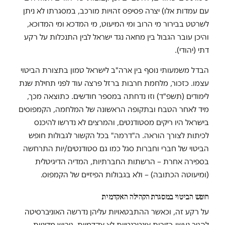
עם עמדות אלו) יצרה פסיפס זהויות מורכב, במסגרתו לא ניתן
לשרטט בבירור מי הרוב ומי המיעוט, מי המדכא ומי המדוכא,
והיכן עובר הגבול בין מחאה נגד ישראל לבין התנכלות על רקע
דתי (יהודי).
הבדל משמעותי נוסף בין ארה"ב לישראל טמון בתצורת הביטוי
עצמו. כזכור, מלחמת חרבות ברזל פרצה עוד לפני תחילת שנת
לימודים (תשפ"ד) וזו נדחתה במספר חודשים. כתוצאה מכך,
מיד לאחר הטבח ובתקופה הראשונה של המלחמה, הקמפוסים
בישראל היו ריקים מסטודנטים, והמרצים לא נדרשו להיכנס
לכיתות לצורך הוראה. ה"דרמה" בכל הקשור לגבולות חופש
הביטוי של חברי וחברות סגל כמו גם סטודנטים/יות התרחשה
בספירה אחרת – הרשתות החברתיות, המדיה הדיגיטלית
(ומיעוטה הכתובה) – ולא בגבולות הפיזיים של הקמפוס.
חופש הביטוי במסגרת הקהילה האקדמית
על רקע זה, וכאשר ההתבטאויות עליהן נדרשה האוניברסיטה
להגיב נעשו בזירות אינטרנטיות לא אקדמיות, גיבוש מדיניות