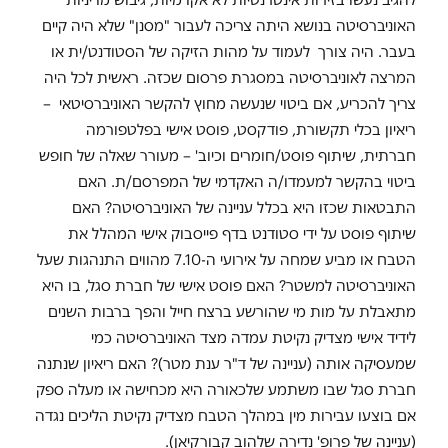
האוניברסיטה בנושא היתה צריכה לעבור "מסנן" שלא היה קיים
בעבר. היה צורך לעמוד על מהות הזיקה של הסטודנט/ית או
המרצה לאוניברסיטה במסגרת פרסום שכזה. ראשית לכל היה
צריך להכריע, אם ביטוי שנעשה מחוץ להקשר האוניברסיטאי –
ריאיון בכלי תקשורת, פודקסט, פוסט אישי בפלטפורמה
חברתית, שיתוף פוסט/חומרים וכיוב' – מעורר שאלה של חופש
ביטוי בהקשר למעמדו/ה האקדמי של המפרסם/ת. האם
התבטאות שכזו היא בכלל עניינה של האוניברסיטה? האם
שיתוף פוסט על ידי סטודנט בדף פייסבוק אישי המהלל את
הטבח או מביע שמחה על אירועי ה-7.10 מהווים התנהגות שעל
האוניברסיטה למשטר? האם פוסט אישי של חברת סגל, בו היא
מתאבלת על מות מי שהורשע ברצח חייל והפך ברבות השנים
לידיד אישי מצדיק נקיטת עמדה מצד האוניברסיטה כמי
שמעסיקה אותה (עניינה של ד"ר ענת מטר)? האם ריאיון שנתנה
חברת סגל שבו משתמע שלכאורה היא מכחישה או מעלה ספק
אם בוצעו עבירות מין במהלך הטבח מצדיק נקיטת הליכים נגדה
(עניינה של פרופ' נדירה שלהוב קבורקיאן).