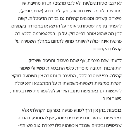
לא לגבי סטודנטים/יות ולא לגבי מרצים/ות, וזו מחייבת עיון
מחדש. כולנו מגבשים תודעה, מקבלים מידע (אמיתי ופייק),
מייצרים קשרים ומכוננים קהילות גם בזירה הדיגיטלית. קשה
להפריד בין מה שסטודנט אומר על הדשא או במסדרון בקמפוס,
לבין מה שהוא אומר בפייסבוק. על כן הפלטפורמה הלכאורה
פרטית אינה יכולה להיוותר מחוץ לתחום במהלך השמירה על
קהילת הקמפוס.
לדעתי ישנם מצבים, אף שהם מעטים וחריגים שיצדיקו
התערבות ותגובה מוסדית כלפי התבטאות משיקולי שימור
קהילה. כפי שיוסבר להלן, התערבות ותגובה אין משמעה דווקא
הטלת סנקציות רשמיות-משמעתיות על המתבטא והיא יכולה
להיעשות גם באמצעות ניתוב האירוע לפלטפורמת שיח בטוחה,
גישור וכיוב'.
בנסיבות בהן אין דרך למנוע פגיעה במרקם הקהילתי אלא
באמצעות התערבות פוזיטיבית יזומה, אין להסתפק בהנחה
שביטויים וביטויים שכנגד איכשהו יובילו ליצירת טוב משותף-