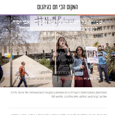
טור דעה
שמירה על חופש הביטוי באקדמיה – אבן יסוד
דמוקרטית או עקרון ליברטריאני מסוכן?
כיום כבר לא ניתן להפריד בין מה שסטודנט או מרצה אומר על
הדשא בקמפוס לבין מה שהוא אומר בפייסבוק. אמנם אקדמיה
חופשית ובועטת היא אבן יסוד דמוקרטית והגנה על חופש הביטוי
היא תנאי הכרחי לעצם קיומה, אך מוסדות אקדמיים אחראיים לא
יכולים לדבוק בעקרון ליברטריאני המאפשר כל התבטאות, גם במחיר
של פגיעה בקהילה האקדמית, שתתקשה להשתקם גם אחרי
שהמלחמה תיגמר
פרופ׳ נטע זיו
·
·
07.05.2024
·
זמן קריאה 15 דק׳
המקום הכי חם בגיהנום
סטודנטים באוניברסיטה העברית בי-ם מפגינים בעקבות התבטאויותיה של פרופ׳ נדירה
שלהוב קבורקיאן | צילום: חיים גולדברג, פלאש 90