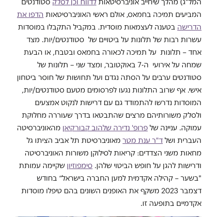
המל"ג) מהלך שיחייב אוניברסיטאות
לדווח וכן לסלק
סטודנטים
המביעים תמיכה בחמאס, אולם ראשי האוניברסיטאות
הדפו את
הדרישה
בטענה לעצמאות מוסדית. במקביל התקבלו במוסדות
עשרות רבות של תלונות על ביטויים של סטודנטים/יות. מצד
אחד – תלונות על תמיכה לכאורה בחמאס ובטבח, או הבעת
שמחה על אירועי ה-7 באוקטובר, ומצד שני – תלונות של
סטודנטים ערבים על הסתה נגדם ועל תחושות של חוסר ביטחון
אישי. אף שרוב התלונות נגעו לפרסומים מטעם סטודנטים/יות,
המוסדות נדרשו להתמודד גם עם דרישות לנקוט אמצעים
ולסלק משורותיהם מרצים שהתבטאו בדרך שעוררה מחלוקת
עמוקה. עניינה של
פרופ' נדירה שלהוב קבורקיאן
מהאוניברסיטה
העברית ושל
ד"ר ענת מטר
מאוניברסיטת תל אביב הציתו גל
מחאות משני הצדדים: קריאות לסילוקן משורות האוניברסיטה
ודרישות להגן על חופש הביטוי שלהן.
סימפוזיון
שקיימה עמותת
"בשער – קהילה אקדמית למען החברה בישראל״ בחודש
דצמבר 2023 משקף את האופנים השונים בהם טיפלו מוסדות
אקדמיים בתופעה זו.