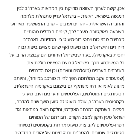
אכן, קשה לערוך השוואה מדויקת בין המחאות בארה"ב לבין
הנעשה בישראל. ראשית – בישראל עדיין מתנהלת מלחמה
והחברה הישראלית – יהודים וערבים – טרם התאוששה מאירועי
השבעה באוקטובר. מעבר לכך, קיימים הבדלים מהותיים
מבחינת מבני כוח ויחסי רוב-מיעוט בין המדינות. בארה"ב
היהודים והישראלים הם מיעוט (אף שהם מצויים בייצוג גבוה
יחסית באקדמיה), בעוד שבישראל היהודים הם קבוצת הרוב, על
כל המשתמע מכך. בישראל קבוצת המיעוט כוללת את
האזרחים הערבים (מוסלמים ונוצרים) וכן את הדרוזים
(שמעמדם עקב המלחמה הפך להיות מורכב במיוחד), והיותם
מיעוט לאומי או דתי משתקף גם בייצוגם באקדמיה הישראלית.
הסטודנטים המוסלמים, הפלסטינים והערבים הינם מיעוט
בקמפוסים בארה"ב, אולם מיעוט זה טוען משך שנים להדרה,
הפליה והשתקה במרחב האקדמי, וחלקם רואה במחאות נגד
ישראל מעין תיקון למצב הקודם. חבירתם של המוחים
הפרו-פלסטינים לקבוצות מיעוט אחרות בקמפוסים (במיוחד
סטודנטים שחורים, להטב"ים וכן קבוצות של יהודים המזדהים