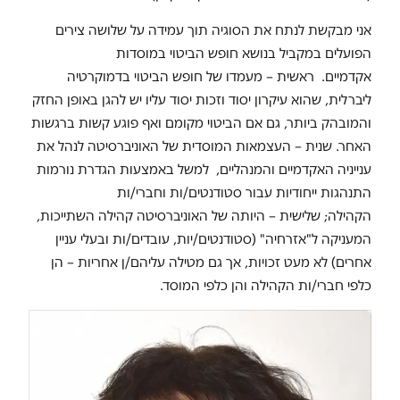
אני מבקשת לנתח את הסוגיה תוך עמידה על שלושה צירים
הפועלים במקביל בנושא חופש הביטוי במוסדות
אקדמיים. ראשית – מעמדו של חופש הביטוי בדמוקרטיה
ליברלית, שהוא עיקרון יסוד וזכות יסוד עליו יש להגן באופן החזק
והמובהק ביותר, גם אם הביטוי מקומם ואף פוגע קשות ברגשות
האחר. שנית – העצמאות המוסדית של האוניברסיטה לנהל את
ענייניה האקדמיים והמנהליים, למשל באמצעות הגדרת נורמות
התנהגות ייחודיות עבור סטודנטים/ות וחברי/ות
הקהילה; שלישית – היותה של האוניברסיטה קהילה השתייכות,
המעניקה ל"אזרחיה" (סטודנטים/יות, עובדים/ות ובעלי עניין
אחרים) לא מעט זכויות, אך גם מטילה עליהם/ן אחריות – הן
כלפי חברי/ות הקהילה והן כלפי המוסד.