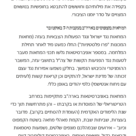
בקפידה את מילותיהם וחוששים להתבטא בחופשיות בנושאים
המצויים על סדר יומנו הציבורי.
המחאות בקמפוסים בארה"ב בעקבות ה-7 באוקטובר
המחאות נגד ישראל ונגד הפעולות הצבאיות בעזה (מחאות
המכונות "פרו פלסטיניות") החלו כמעט מיד לאחר תחילת
המלחמה. במספר אוניברסיטאות גלשו תכני המחאות מעבר
לטענות נגד הפגיעות הקשות של צה"ל בתושבי עזה, המשבר
ההומניטרי והכיבוש הנמשך. בחלקן נשמעו אמירות נגד עצם
זכותה של מדינת ישראל, להתקיים וכן קריאות קשות (לעיתים
עם ניחוח אנטישמי) כלפי יהודים באופן כללי.
המחאות באוניברסיטאות בארה"ב מתקיימות במרחב
הטריטוריאלי של המוסדות או בקרבתו – והן מתרחשות תוך כדי
שנת הלימודים האקדמית (העומדת להסתיים בקרוב). מדובר
בעצרות, שביתות שבת, הקמת מאהלי מחאה בשטח הקמפוס
וכיוב' – אירועים שבמהלכם מונפים שלטים, נשמעות סיסמאות
וקריאות בקול, ונישאים נאומים. באוניברסיטת קולומביה דווח