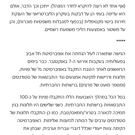
(אף אחד לא רוצה להיקרא לחדר המנהל). ייתכן וכך הדבר, אולם
היא עדיפה בעיני הן על דבקות בעיקרון הליברטריאני של הענקת
חירות ביטוי מקסימלית (בכפוף למגבלות משפטיות מוכרות), והן
על משטור באמצעות הליכי משמעת רשמיים.
*****
הגישה שתוארה לעיל הנחתה את אוניברסיטת תל אביב
בפעולותיה בעקבות אירועי ה-7 באוקטובר. כבר בימים
הראשונים לאחר הטבח התקבל באוניברסיטה גל של פניות,
תלונות ודרישות לנקיטת אמצעים נגד התבטאות של סטודנטים
(ומספר מועט של מרצים) ברשתות החברתיות.
בסל הכל במהלך השבועות הללו התקבלו פניות על כ-100
התבטאויות ברשתות החברתיות. כשני שלישים היו תלונות בגין
תמיכה לכאורה בטרור/חמאס/טבח, כמו כן התקבלו תלונות של
סטודנטים ערבים על הסתה לגזענות ואלימות. האוניברסיטה
הקימה צוות ייעודי שכלל דוברי עברית וערבית, שבחן את