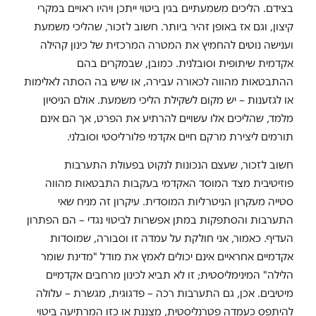
בצידם. הליכים משמעתיים בגין ביטוי ייתכן ויהיו ראויים במקרי
קיצון, וגם אז באופן זהיר ביותר. חשוב לזכור, שהליכי משמעת
וענישה נוטים להחמיץ את המטרה המרכזית של כינון קהילה
אקדמית שיתופית וסובלנית. כמובן, שבמקרים בהם
ההתבטאות מהווה לכאורה עבירה, או שיש בה הסתה לאלימות
או לגזענות – יש מקום לשקילת הליכי משמעת. אולם הניסיון
מלמד, שהליכים אלו עשויים להרתיע את הפרט, אך הם אינם
תורמים ליצירת מרקם חיים אקדמי פלורליסטי וסובלני.
חשוב לזכור, שעצם הנכונות לנקוט בפעולת התערבות
פוזיטיבית מצד המוסד האקדמי בעקבות התבטאות מהווה
סטייה מעקרון הניטרליות המוסדית. עיקרון זה מניח שאי
התערבות והסתפקות במתן אפשרות לביטוי נגדי – הם הפתרון
העדיף. כאמור, אני חולקת על עמדה זו וסבורה, שמוסדות
אקדמיים אחראיים אינם יכולים לאמץ את מודל "מדינת שומר
הלילה" המינימליסטית; זו לא תביא לכינון מרחבים אקדמיים
מיטיבים. אכן, גם התערבות רכה – פדגוגית, מגשרת – עלולה
להיתפס כעמדה פטרנליסטית, מצננת או כזו המרתיעה ביטוי