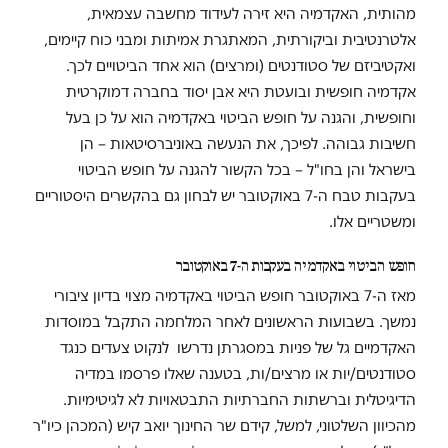
מהותית, האקדמיה היא זירה לעידוד מחשבה עצמאית,
אלטרנטיבית וביקורתית, המאתגרת אמיתות ומבני כוח קיימים,
ואקטיביזם של סטודנטים (ומרצים) הוא אחד הביטויים לכך.
אקדמיה חופשית ובועטת היא אבן יסוד בחברה דמוקרטית
וחופשית, והגנה על חופש הביטוי באקדמיה הוא על כן בעל
חשיבות גבוהה. לפיכך, את הנעשה באוניברסיטאות – הן
בישראל והן בחו"ל – בכל הקשור להגנה על חופש הביטוי
בעקבות טבח ה-7 באוקטובר יש לבחון גם בהקשרים היסטוריים
ומשטריים אלו.
חופש הביטוי באקדמיה בעקבות ה-7 באוקטובר
מאז ה-7 באוקטובר חופש הביטוי באקדמיה מצוי בדיון ציבורי
נמשך. בשבועות הראשונים לאחר המלחמה התקבל במוסדות
האקדמיים גל של פניות במסגרתן נדרשו לנקוט צעדים כנגד
סטודנטים/יות או מרצים/ות, בטענה שאלו פרסמו במדיה
הדיגיטלית וברשתות החברתיות התבטאויות לא לגיטימיות.
מהכיוון השלטוני, למשל, קידם שר החינוך יואב קיש (המכהן כיו"ר