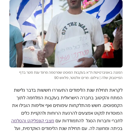
הפגנה באוניברסיטת ת״א בעקבות הפוסט שפרסמה פרופ׳ ענת מטר בדף
הפייסבוק שלה | צילום: מרים אלסטר, פלאש 90
לקראת תחילת שנת הלימודים התעוררו חששות בדבר גלישת
המתח והקיטוב בחברה הישראלית בעקבות המלחמה לתוך
הקמפוסים. חשש מהתלקחות עימותים ואף אלימות הובילו את
המוסדות לנקוט אמצעים להרגעת הרוחות ולהקניית כלים
לחברי וחברות הסגל להתמודדות עם
מצבי קונפליקט והסלמה
בכיתה ומחוצה לה. עם תחילת שנת הלימודים האקדמית, ועל