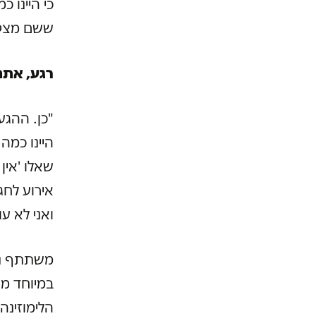
כי היינו 
ששם מצטל
רגע, אתם
"כן. ההגע
היינו כמה
שאלו 'אין 
אירוע לחג
ואני לא ע
משתתף נוס
במיוחד מה
הלימוזינה