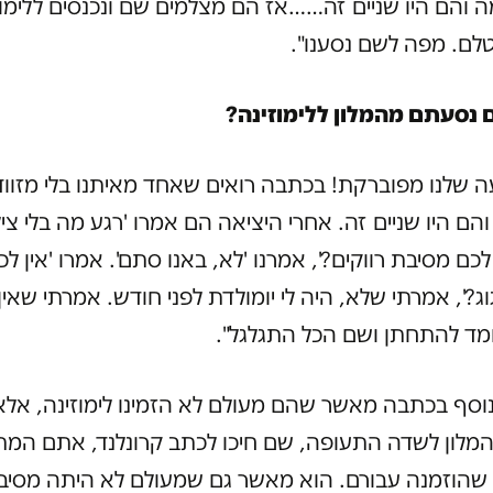
כמה והם היו שניים זה……אז הם מצלמים שם ונכנסים ללימוז
ם. מפה לשם נסענו".
 נסעתם מהמלון ללימוזינה?
ה שלנו מפוברקת! בכתבה רואים שאחד מאיתנו בלי מזוודה
 והם היו שניים זה. אחרי היציאה הם אמרו 'רגע מה בלי צי
לכם מסיבת רווקים?', אמרנו 'לא, באנו סתם'. אמרו 'אין לכ
וג?', אמרתי שלא, היה לי יומולדת לפני חודש. אמרתי שאין
ומד להתחתן ושם הכל התגלגל".
ף בכתבה מאשר שהם מעולם לא הזמינו לימוזינה, אלא 
מלון לשדה התעופה, שם חיכו לכתב קרונלנד, אתם המת
 שהוזמנה עבורם. הוא מאשר גם שמעולם לא היתה מסיב