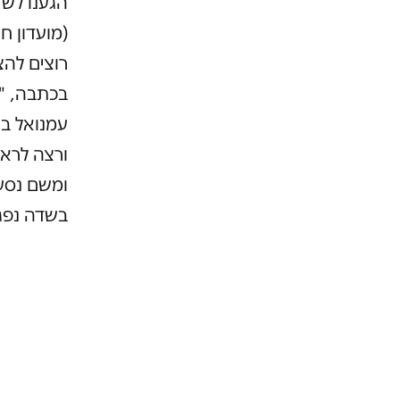
הגענו לשד
(מועדון ח
בכתבה, "א
עמנואל בר
ורצה לראו
ומשם נסענ
בשדה נפגש