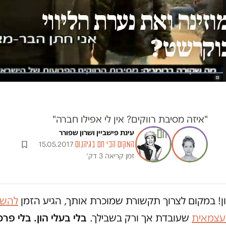
וזינה ואת נערת הליווי
בוקרשט?
"איזה מסיבת רווקים? אין לי אפילו חברה"
עינת פישביין
ו
שרון שפורר
·
המקום הכי חם בגיהנום
·
15.05.2017
·
זמן קריאה 3 דק׳
ון! במקום לצרוך תקשורת שמוכרת אותך, הגיע הזמן
להשק
 עצמאית
שעובדת אך ורק בשבילך.
בלי בעלי הון. בלי פרס