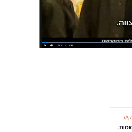
יע
ומות.