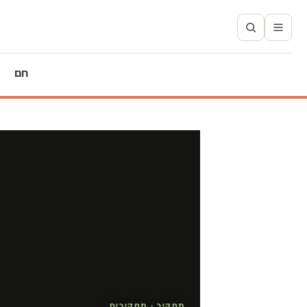
חם
תחקיר · תחקירים