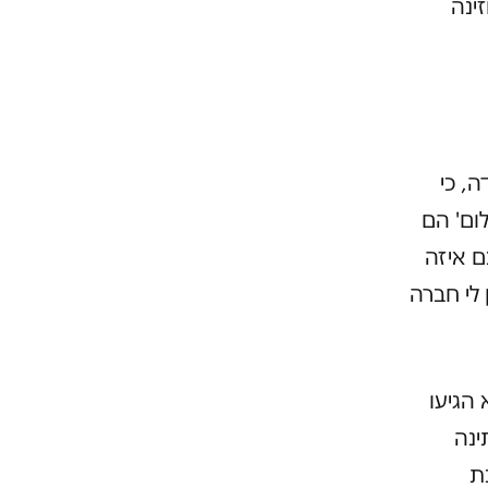
ינה
, כי
לום' הם
ם איזה
 לי חברה
הגיעו
ינה
ת