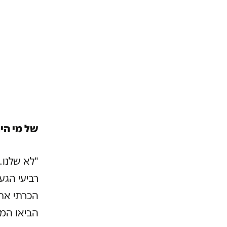
של מי הי
"לא שלנו.
רביעי הגע
הכרתי את 
הביאו המז