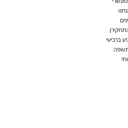
ונשרי
חנו
ינים
תחקירן
ע ברביעי
תעופה
תי