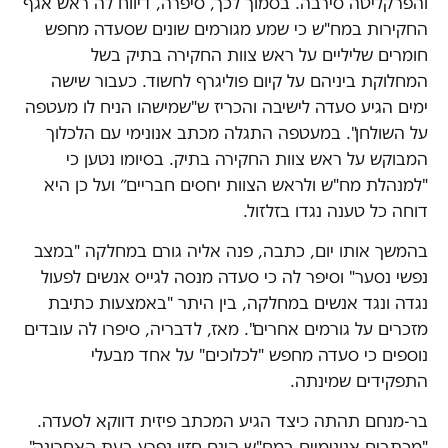
והפרקליטה סירבה. בסמוך לכך, סיפרה, דיווח לה ראש אגף
החקירות במח"ש כי שמע מגורמים שונים שסעדה מחפש
חומרים שליליים על ראש צוות החקירה בתיק בשל
המחלוקת ביניהם על קיום פוליגרף לחשוד. כעבור שישה
ימים הגיע סעדה לישיבה והכריז ש"שמישהו הניח לו מעטפה
על השולחן". במעטפה התגלה מכתב אנונימי עם הלכלוך
המבוקש על ראש צוות החקירה בתיק. בסיומו נטען כי
"למנהלת מח"ש ולראש הצוות יחסים חבריים״ ועל כן היא
דוחה כל טענה נגדו בזלזול.
בהמשך אותו יום, כתבה, פנה אליה גורם במחלקה "במצב
נפשי נסער" וסיפר לה כי סעדה מנסה לגייס אנשים לפעול
נגדה ונגד אנשים במחלקה, בין היתר "באמצעות כתיבת
מזכרים על גורמים אחרים". מאז, לדבריה, סיפרו לה עובדים
נוספים כי סעדה מחפש "לכלוכים" על אחד מבעלי
התפקידים שמינתה.
בר-מנחם תהתה כיצד הגיע המכתב פיזית דווקא לסעדה.
"מכתבים אנונימיים במח"ש הינם חזון נפרץ בעת האחרונה",