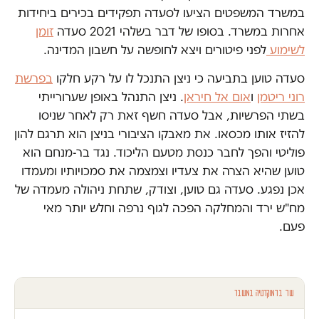
במשרד המשפטים הציעו לסעדה תפקידים בכירים ביחידות
אחרות במשרד. בסופו של דבר בשלהי 2021 סעדה
זומן
לשימוע
לפני פיטורים ויצא לחופשה על חשבון המדינה.
סעדה טוען בתביעה כי ניצן התנכל לו על רקע חלקו
בפרשת
רוני ריטמן
ו
אום אל חיראן
. ניצן התנהל באופן שערורייתי
בשתי הפרשיות, אבל סעדה חשף זאת רק לאחר שניסו
להזיז אותו מכסאו. את מאבקו הציבורי בניצן הוא תרגם להון
פוליטי והפך לחבר כנסת מטעם הליכוד. נגד בר-מנחם הוא
טוען שהיא הצרה את צעדיו וצמצמה את סמכויותיו ומעמדו
אכן נפגע. סעדה גם טוען, וצודק, שתחת ניהולה מעמדה של
מח"ש ירד והמחלקה הפכה לגוף נרפה וחלש יותר מאי
פעם.
עוד בדמוקרטיה במשבר