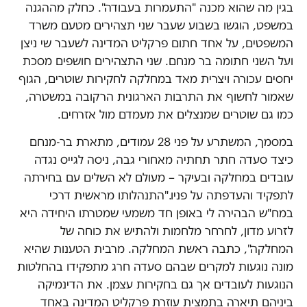
בגין מה שהוא מכנה "התעמרות בעבודה". כחלק מההגנה
במשפט, הוגשו בשבוע שעבר שני תצהירים מטעם משרד
המשפטים, על אחד חתום פרקליט המדינה לשעבר שי ניצן
ועל השני חתומה בר מנחם. שני התצהירים חושפים מסכת
יחסים עכורה ויצרית מאד במחלקה לחקירות שוטרים, הגוף
שאמור לחשוף את התרבות הארגונית הרקובה במשטרה,
כמו גם שוטרים שמנצלים את מעמדם מול אזרחים.
במסמך, המשתרע על פני 28 עמודים, מתארת בר-מנחם
כיצד סעדה חתר תחתיה מאחורי גבה, ניסה לגייס נגדה
עובדים במחלקה ובעיקר – מעולם לא השלים עם בחירתה
לתפקיד והעדפתה על פניו."התנהלותו מראשית דרכי
במח"ש הבהירה לי באופן חד משמעי שמטרתו היחידה היא
לזרוע מדון, לחרחר מלחמות ולהתיש את כוחה של
המחלקה", כתבה ראשת המחלקה. מרבית הטענות שהיא
מונה נוגעות למקרים שבהם סעדה חרג מתפקידו בהחלטות
הנוגעות לעובדים אך גם בחקירות עצמן. את הדינמיקה
ביניהם תיארה בתמצית עוזרת פרקליט המדינה באחד