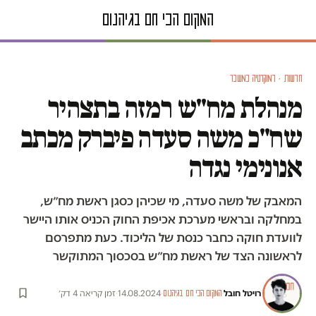
חדשות · דמוקרטיה במשבר
מנהלת מח"ש רמזה בתצהיר
שח"כ משה סעדה פיברק מכתב
אנונימי נגדה
המאבק של משה סעדה, מי שכיהן כסגן ראשת מח״ש,
במחלקה ובראשי מערכת אכיפת החוק הכניס אותו היישר
לוועדת חוקה כחבר כנסת של הליכוד. כעת מתפרסם
לראשונה הצד של ראשת מח״ש בסכסוך המתוקשר
רויטל חובל
·
·
14.08.2024
·
זמן קריאה 4 דק׳
המקום הכי חם בגיהנום