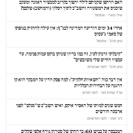
האם הרחפן שקניתם לילד יהפוך בקרוב למכשיר האזנה ומעקב
שיכניס את המשטרה והשב״כ לתוך הסלון (והמחשב) שלכם?
אילי פארי · אתמול
אחרי 34 ימים הודיעה המדינה לבג"ץ: אין עילה להחזיק בגופתו
של סאמי ג'עסוס
סיון תהל · אתמול
"קיבלתי זרנוק לעין, זה כמו בריון שנותן בוקס עמוק פנימה. עד
עכשיו החיים שלי משובשים"
סיון תהל · לפני שבועיים
אין דבר כזה ״חשאיות חלקית״: למה פסק הדין על המבקר הוא קו
ההגנה על הבחירות הכלליות
עו״ד עמית מור · לפני חודש
חמש שנים למותו של האסיר איקס, ואיש השב״כ ש״נעלם״ לפני
ארבעה חודשים
דור זומר · לפני חודשיים
המכבסה על כביש 60: כך החתן של סטרוק גורף אלפי שקלים