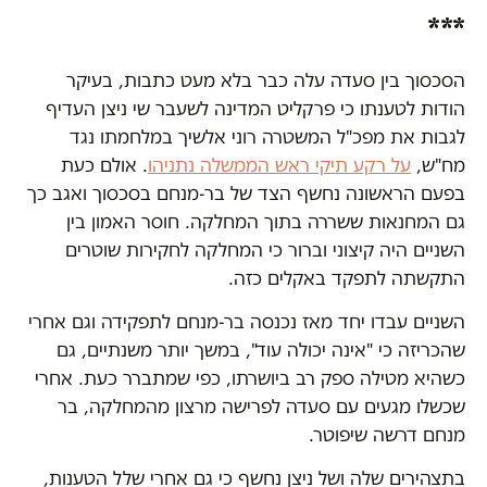
***
הסכסוך בין סעדה עלה כבר בלא מעט כתבות, בעיקר
הודות לטענתו כי פרקליט המדינה לשעבר שי ניצן העדיף
לגבות את מפכ"ל המשטרה רוני אלשיך במלחמתו נגד
מח"ש,
על רקע תיקי ראש הממשלה נתניהו
. אולם כעת
בפעם הראשונה נחשף הצד של בר-מנחם בסכסוך ואגב כך
גם המחנאות ששררה בתוך המחלקה. חוסר האמון בין
השניים היה קיצוני וברור כי המחלקה לחקירות שוטרים
התקשתה לתפקד באקלים כזה.
השניים עבדו יחד מאז נכנסה בר-מנחם לתפקידה וגם אחרי
שהכריזה כי "אינה יכולה עוד", במשך יותר משנתיים, גם
כשהיא מטילה ספק רב ביושרתו, כפי שמתברר כעת. אחרי
שכשלו מגעים עם סעדה לפרישה מרצון מהמחלקה, בר
מנחם דרשה שיפוטר.
בתצהירים שלה ושל ניצן נחשף כי גם אחרי שלל הטענות,