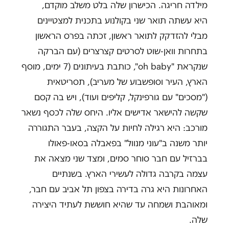
מילדה חריגה. הכישרון שלה בלט משלב מוקדם,
היא עשתה תואר שני בקולנוע בתכנית למצטיינים
מבלי להזדקק לתואר ראשון, זכתה בפרס הראשון
בתחרות וואן-שוט לסרטים קצרצרים (עם הברקה
שנקראת "oh baby", כותבת בעיתונים (7 ימים, מוסף
הארץ, העיר וסופשבוע של מעריב), תסריטאית
("מסכים" עם גורפינקל, קליפים ועוד), ויש בה קסם
שקשה להישאר אדישים אליו. היחס שלה לכסף נשאר
מורכב: היא רגילה לחיות על הקצה, בעבר התגוררה
יותר משנה ב"עוני מנוול" בפאבלה בסאו-פאולו
בברזיל עם חבר סוחר סמים, ומצד שני מצאה את
עצמה בקרבה גדולה לעשירי הארץ. בשנתיים
האחרונות היא גרה בדירה בצפון תל אביב עם חבר,
ומאוהבת ושמחה עד שהיא חוששת לעתיד היצירה
שלה.