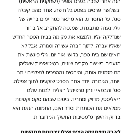
הזה אחרי שזכה בפרס אופיר (לשחקנית הראשית)
ובשלושה פרסים בפסטיבל חיפה, אחד מהם קיבלה
סגל, על התסריט. הוא מתאר כמה ימים בחייה של
גילי, נערה מתבגרת, שמנסה להתקרב אל בחור
שנדלקה עליו, ולמצוא את מקומה בבית הספר החדש
שאליו עברה, לתוך חברה עשירה וסגורה. אבל לא
רואים שם בית ספר, בקושי אור יום. גילי פוגשת את
הנערים בשישה מקרים שונים, בסיטואציות שאליהן
הם מזמנים אותה, והיחסים נההפכים לנצלניים יותר
ויותר, הגיבורה ויחד אתה הסרט שוקעים לתוך אפילה.
סגל והבמאי יונתן גורפינקל הצליחו לבנות עולם
ריאליסטי, מדויק ומחריד. בימים שבהם סקס וקטינות
ממלאים את הכותרות וסדר היום, התמונה הזאת היא
בדיוק ההיפך מ"מסיבות החשק" המדוברות.
לא רק נשים שזה הציף אצלן זיכרונות מתקשות