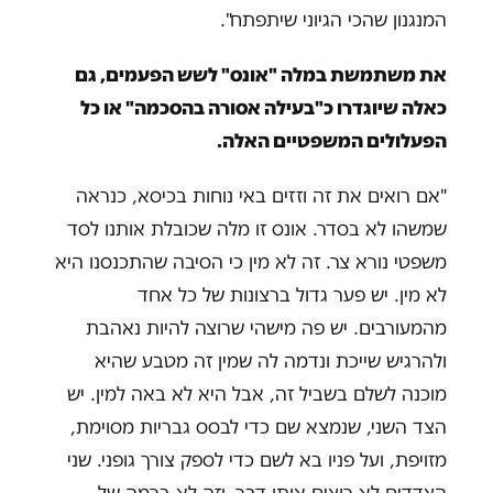
המנגנון שהכי הגיוני שיתפתח".
את משתמשת במלה "אונס" לשש הפעמים, גם
כאלה שיוגדרו כ"בעילה אסורה בהסכמה" או כל
הפעלולים המשפטיים האלה.
"אם רואים את זה וזזים באי נוחות בכיסא, כנראה
שמשהו לא בסדר. אונס זו מלה שכובלת אותנו לסד
משפטי נורא צר. זה לא מין כי הסיבה שהתכנסנו היא
לא מין. יש פער גדול ברצונות של כל אחד
מהמעורבים. יש פה מישהי שרוצה להיות נאהבת
ולהרגיש שייכת ונדמה לה שמין זה מטבע שהיא
מוכנה לשלם בשביל זה, אבל היא לא באה למין. יש
הצד השני, שנמצא שם כדי לבסס גבריות מסוימת,
מזויפת, ועל פניו בא לשם כדי לספק צורך גופני. שני
הצדדים לא רוצים אותו דבר, וזה לא ברמה של