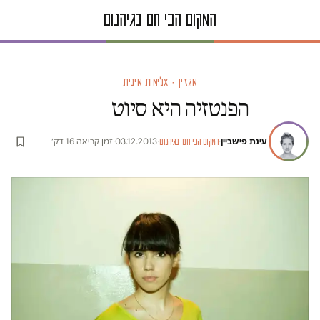
מגזין · אלימות מינית
הפנטזיה היא סיוט
עינת פישביין
·
·
03.12.2013
·
זמן קריאה 16 דק׳
המקום הכי חם בגיהנום