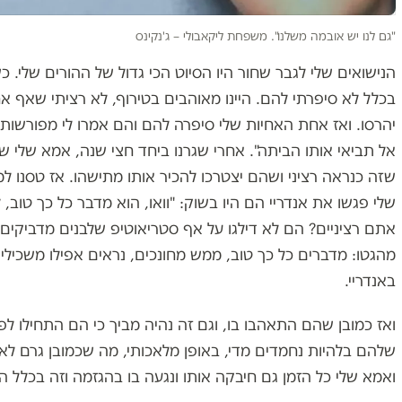
"גם לנו יש אובמה משלנו". משפחת ליקאבולי – ג'נקינס
הנישואים שלי לגבר שחור היו הסיוט הכי גדול של ההורים שלי.
בכלל לא סיפרתי להם. היינו מאוהבים בטירוף, לא רציתי שאף א
יהרסו. ואז אחת האחיות שלי סיפרה להם והם אמרו לי מפורשות "
אל תביאי אותו הביתה". אחרי שגרנו ביחד חצי שנה, אמא שלי 
שזה כנראה רציני ושהם יצטרכו להכיר אותו מתישהו. אז טסנו למי
שלי פגשו את אנדריי הם היו בשוק: "וואו, הוא מדבר כל כך טוב, ל
אתם רציניים? הם לא דילגו על אף סטריאוטיפ שלבנים מדביקים
מהגטו: מדברים כל כך טוב, ממש מחונכים, נראים אפילו משכילים
באנדריי.
ואז כמובן שהם התאהבו בו, וגם זה נהיה מביך כי הם התחילו ל
שלהם בלהיות נחמדים מדי, באופן מלאכותי, מה שכמובן גרם לאנד
ואמא שלי כל הזמן גם חיבקה אותו ונגעה בו בהגזמה וזה בכלל הל