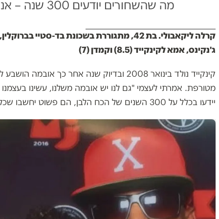
מה שהשחורים יודעים 300 שנה – אנחנו גילינו עכשיו
קרלה ליקאבולי. בת 42, מתגוררת בשכונת בד-סטיי בבר
ג'נקינס, אמא לקינקייד (8.5) וקמדן (7)
קינקייד נולד בינואר 2008 ובדיוק שנה אחר כך אוב
מטורפת. אמרתי לעצמי "גם לנו יש אובמה משלנו, עשינו בעצמנו א
יידעו בכלל על 300 השנים של הכח הלבן, הם פשוט יחשבו שכל אחד יכול להיות נשיא.