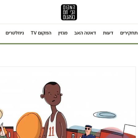
תחקירים
דעות
דאטה האב
מגזין
המקום TV
ניוזלטרים