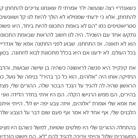
כשאנדריי רצה שנעשה ילד אמרתי לו שאנחנו צריכים להתחתן קודם
להתחתן, אלא כי ידעתי שממילא לא הולך להיות לנו קל ושאנשים ה
סטריאוטיפים כמו "הם לא באמת התכוונו להיות ביחד, היא פשוט 
נתקעו אחד עם השניה". היה לנו חשוב להראות שבאמת התכוונו ות
הוא לא תאונה. אז התחתנו. שבוע לפני החתונה אמא של אנדריי
בכל העולם. לא ידענו אם היא בכלל מתכוונת לבוא לחתונה. בסוף
את קינקייד היא פגשה לראשונה כשהיה בן שישה שבועות, והד
החזיקה אותו היה "אלוהים, הוא כל כך בהיר!" בנימה של גועל, כ
הראשון שהיה לה להגיד על הנכד הבכור שלה. ההורים שלי, מצד
בהירים, הם ממש הרגישו הקלה. הם היו איתי בחדר הלידה ואני ז
את אמא שלי אומרת "אלוהים, איזה צבע יפה יש לו!". הייתי אית
הלבנים שלי, אף אחד לא אמר אף פעם שום דבר על הצבע שלה
בהתחלה ההורים שלי היו פולטים שטויות, למשל כשהם היו מציג
המעורבים שלנו" והייתי צריכה להגיד להם "לא, הם פשוט הנכדי