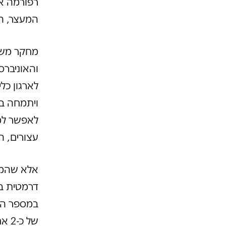
רפורמה אר
המעצר, הע
מחקר משות
והאוניברס
לארגון כל
ויתמחה בש
לאפשר למ
עצורים, ה
אלא שהמחק
של 