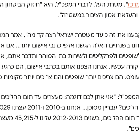
רכז
". מטרת העל, לדברי המפכ"ל, היא "חיזוק הביטחון ה
והעלאת אמון הציבור במשטרה".
בענו את זה כיעד משטרת ישראל רצה קדימה", אמר המפ
נחנו בשנתיים האלה הגשנו אלפי כתבי אישום יותר… אם א
ופטים ולפרקליטים ולשירות בתי הסוהר ותדבר אתם, א
רה עכשיו. אנחנו הצפנו אותם בכתבי אישום, הם כרגע 
ומס. הם צריכים יותר שופטים והם צריכים יותר מקומות כ
מפכ"ל: "אני אתן לכם דוגמה: מעצרים עד תום ההליכים. 
עד תום ההליכים? עבריין מסוכן… אנח
עצורים עד תום ההליכים, בשנים 13
ים".