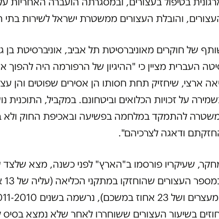
גונית בטיפול בעצורים, ובמסגרתה הועברה האחריות על
צורים, והובלת העצורים ממשטרת ישראל לשירות בתי ה
ף של חוקרים מאוניברסיטת תל אביב, אוניברסיטת בן גור
יטה העברית מציין כי "ההיגיון של הרפורמה היה להפוך 
יאה ארצי, שיחזיק תחת חסותו הן אסירים שפוטים והן עצי
מירה על זכויות הכלואים וביטחונם. במקביל, התוכנית נו
שטרה להתמקד במלחמה בפשיעה ובאכיפת החוק ולא ב
חזקתם ודאגה לצרכיהם".
ר, שעיקריו פורסמו ב"הארץ" לפני כשנה, מצא שלצד ע
דרמטית במספר ה
כ-2 אחוזים בשיעור העצורים ששוחררו לאחר שלא נמצא בסיס 