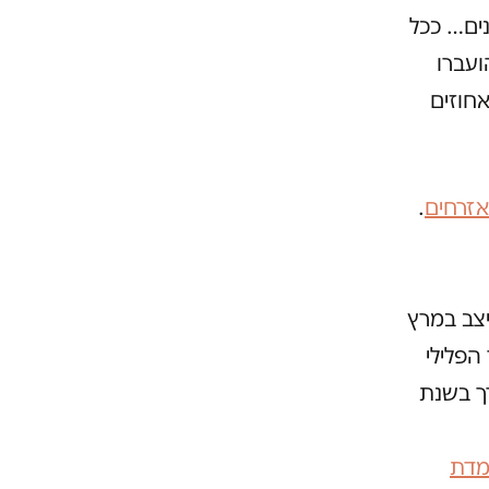
ים… ככל
ועברו
גודה לזכויות האזרח מראים כי אכן היתה ירידה של 2.3 אחוזים
אזרחים
.
יצב במרץ
הפלילי
ך בשנת
עמדת