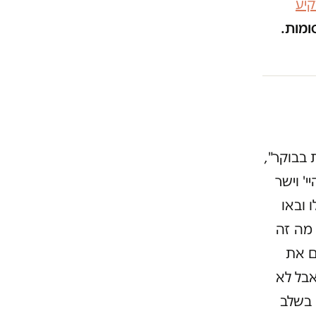
יע
ומות.
בת בבוקר",
' וישר
 ובאו
 מה זה
ם את
אבל לא
 בשלב