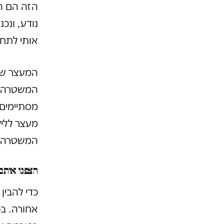
הזה הם הק
נודע, ונכ
אותי לתחנ
המעצר של 
מסתיימים 
מעצר לליל
המשטרה, כנגד כ-70 אחוז מהעצור
הצפנו אותם
כדי להבין