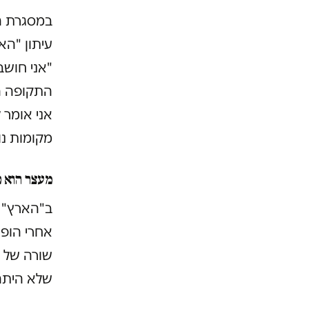
במסגרת הס
עיתון "ה
"אני חושב
התקופה ה
אני אומר 
מקומות נו
מעצר הוא כ
ב"הארץ" ק
אחרי הופע
שורה של 
שלא היתה