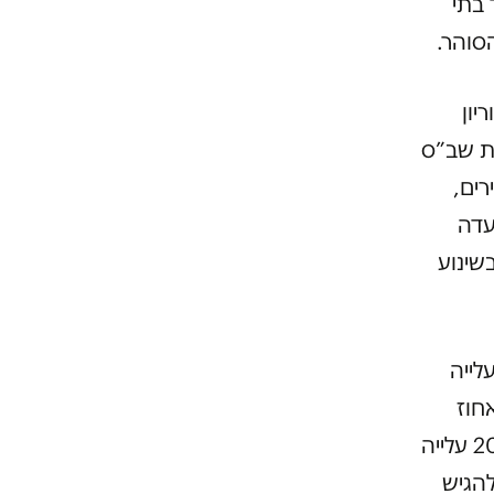
 בתי
סוהר.
יון
את שב”ס
רים,
עדה
שינוע
לייה
עצורים שהוחזקו במתקני הכליאה (עליה של 13 אחוז
במספר המעצרים ושל 23 אחוז במשכם), נרשמה בשנים 2011-2010 עלייה
להגיש