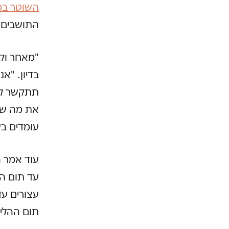
השוטר במ
התושבים 
"מאחר וק
בדיון. "א
תתקשר לש
את מה שקו
עומדים בע
עוד אמר ה
תום ההליכ