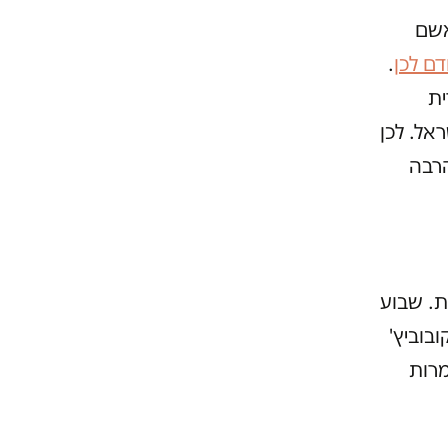
אשם
ם לכן
.
ית
ל. לכן
הרבה
ת. שבוע
בוביץ'
מרות