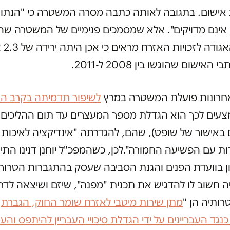
 אישום. בתגובה לאותה כתבה מסרה המשטרה כי "הנתונ
, אינם מדויקים". אלא שמסמכים פנימיים של המשטרה שה
לבקשת הא
אישום שהוגשו בין 2008 ל-2011.
חרונות פועלת המשטרה במרץ
לשיפור תדמיתה בקרב ה
עים לכך הוא הגדלת מספר המעצרים עד תום ההליכים
 באישור של שופט), שהם, להגדרתה "אינדיקציה לאיכות
 עם הפשיעה החמורה".לכן, כשהמפכ"ל יוחנן דנינו התי
 לדיון בוועדת הפנים והגנת הסביבה שעסק בהתגברות הטרור 
ה חשוב לו להדגיש את תכנית "מפנה", שיזם ושיצאה לדר
מתן שירות מיטבי לאזרח שומר החוק, הגברת
גד העבריינים על ידי הגדלת סיכויי העבריין להיתפס וה