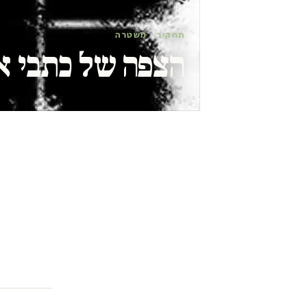
תחקיר · משטרה
הצפה של כתבי א