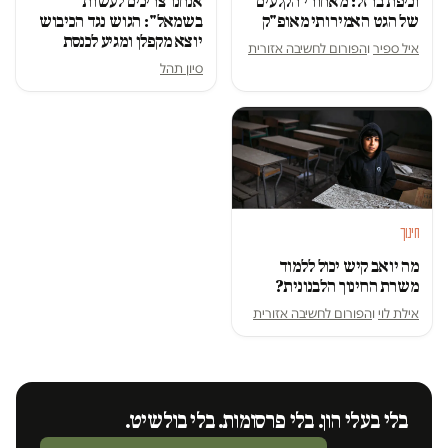
וכיפת ברזל: מאחורי הקלעים
אנחנו צריכים לעשות
של הגט האמירותי מאופ"ק
בשמאל": הגוש נגד הכיבוש
יוצא מקפלן ומגיע לכנסת
איל ספיר
ו
הפורום לחשיבה אזורית
סיון תהל
חינוך
מה יואב קיש יכול ללמוד
משרת החינוך הלבנונית?
אילת לוי
ו
הפורום לחשיבה אזורית
בלי בעלי הון. בלי פרסומות. בלי בולשיט.