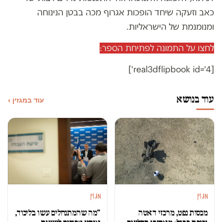
כאב וזעקה שיחד הופכות אגרוף מכה בבטן הנינוחה
ומנומנמת של הישראליות.
לחצו על התמונה לפתיחת הספר:
[real3dflipbook id='4']
עוד בנושא
עוד במגזין ›
מגזין
מגזין
מכסות נפט, מרכזי דאטה
"מה שהמתנחלים עשו בליכוד,