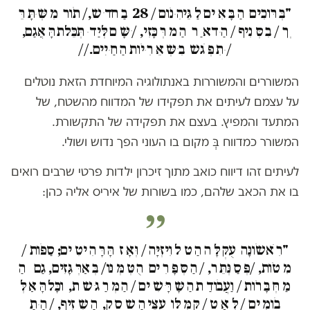
"בְּ רּוכִים הַ בָּ אִ ים לַ גֵּיהִ ּנֹום / 28 בַ חד ׁש,/ תֹור מִ שְּ ּתָּ רֵּ
ְך / בִ סְּ נִיף / הַ ּדא ַ ר הַ מ רְּ כָּזִי, / ׁשָּ ם לְּיַד ּ תְּכֵּלת הָּ אֲגַם,
/ ּתִ פְּ גׁש בִ ׁשְּ אֵּ רִ ּיֹות הַ חַ ּיִים.//
המשוררים והמשוררות באנתולוגיה המיוחדת הזאת נוטלים
על עצמם לעיתים את תפקידו של המדווח מהשטח, של
המתעד והמפיץ. בעצם את תפקידה של התקשורת.
המשורר כמדווח בְּ מקום בו העוני הפך נדוש ושולי.
לעיתים זהו דיווח כואב מתוך זיכרון ילדות פרטי שרבים רואים
בו את הכאב שלהם, כמו בשורות של איריס אליה כהן:
"רִ אׁשֹונָּה עֻקְּ לָּ ה הַ ט ל וִיזְּיָּה / וְּאָּ ז הָּ רָּ הִ יטִ ים; סַפֹות /
מִ טֹות, /פְּ סַ נְּּתֵּ ר, / הַ סְּ פָּ רִ ים הֻ טְּ מְּ נּו/ בְּ אַרְּ גָּזִים, גַם הַ
מַ חְּ בָּ רֹות / וַעֲבֹודַ ת הַ שָּ רָּ ׁשִ ים / הַ מְּ רַ ג ׁש ת, וכָּל הָּ אַ לְּ
בֹומִ ים / לְּ אַ ט / קָּ מְּ לּו עֲצֵּי הַ ש ס ק, הַ שְּ זִיף, / הַ ּתַ