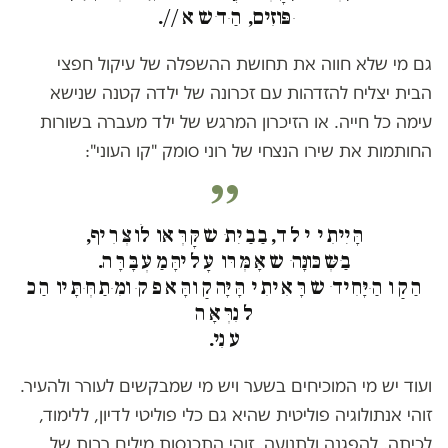
ּפּוזִים, הַ ּד ׁש א //.
גם מי שלא חווה את תחושת ההשפלה של עיקול חפצי
הבית יצליח להזדהות עם זכרונה של ילדה קטנה שנישא
עימה כל חייה. או הזיכרון המרגש של ילד מעברה בשורות
החותמות את שירו הנצחי של רוני סומק "קו העוני":
הָּ יִיתִ י י ל ד, בַ בַ יִת ׁ ש קָּ רְּ אּו לֹו צְּ רִ יף,
בַ ׁשְּ כּונָּה ׁ ש אָּ מְּ רּו עָּ ל יהָּ מַ עְּ בָּ רָּ ה.
הַ קַ ו הַ ּיָּחִ יד ׁ ש רָּ אִ יתִ י הָּ יָּה קַ ו הָּ א פ ק ּ ומִ ּתַ חְּ ּתָּ יו הַ כ
ל נִרְּ אָּ ה
ע נִי.
ועוד יש מי המוכיחים בשער ויש מי שמבקשים לעורר ולהעיר.
זוהי אנתולוגיה פוליטית שהיא גם כלי פוליטי לדיון, ללימוד,
לכיתה, להפגנה ולתנועה. זוהי התכנסות מילים רבות של