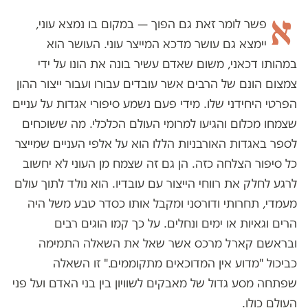
א
פשר לומר זאת גם הפוך — במקום בו נמצא עוני,
יימצא גם עושר מדכא המייצר עוני. העושר הוא
במהותו דכאני, משום שאדם עשיר בונה את הונו על ידי
צמצום הונם של הרבים אשר עובדים עבורו ועבור ייצור ההון
הפרטי היחידני שלו. מידי פעם נשמע סיפורי אגדות על עניים
שצמחו מכלום והגיעו למרומי העולם הכלכלי. מה ששוכחים
לספר באגדות האורבניות הללו הוא על אלפי העניים שמייצר
כל סיפור הצלחה כזה. הן גם זה שצמח מן העוני לא יחשוב
לרגע לחלק את רווחי הייצור עם עובדיו. הוא נולד לתוך עולם
מעמדי, תחרותי ודורסני ומקבל אותו כסדר טבע משל היה
הרים וגאיות או ימים ונחלים. על כך קמו הוגים רבים
ובראשם קארל מרכס אשר שאל את השאלה התמימה
כביכול "מדוע אין המדוכאים מתקוממים." זו השאלה
שפתחה מסע גדול של מאבקים לשוויון בין בני האדם ועל פני
העולם כולו.