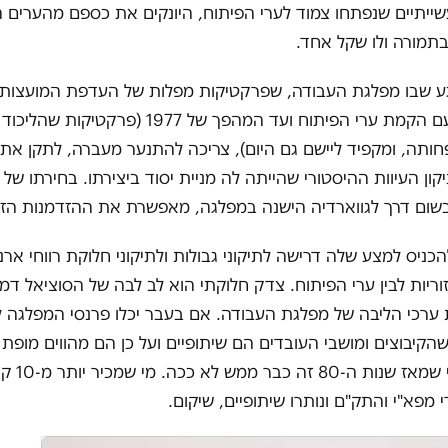
ייתיים שנפתחו צמוד לערי הפיתוח, היונקים את כספם מהערים 
בתמורה ולו שקל אחד.
גע שבו מפלגת העבודה, שפרקטיקות מפלות של העדפת המועצות 
שנקטה בהן עם הקמת ערי הפיתוח ועד המהפך של 1977 (פרקטיקות
ותה, ומקפיד ליישם גם היום), צריכה להתנער מעברה, לתקן את 
ון העיוות ההיסטורי שהייתה לה מניית יסוד ביצירתו. בחירתו של ג
 בשום דרך לגווארדיה הישנה במפלגה, מאפשרת את ההזדמנות הז
ניס למצע שלה דרישה לתיקוני גבולות ולתיקוני חלוקת רווחי ארנו
ריות לבין ערי הפיתוח. צדק חלוקתי הוא לב לבה של הסוציאל דמ
 ערכי הליבה של מפלגת העבודה. אם בעבר יכלו פרנסי המפלגה 
הקיבוצים ומושבי העובדים הם שיתופיים ועל כן הם מהווים מופת 
דמוקרטי, הרי שמאז שנו
 מפא"י והתק"ם ונותרו שיתופיים, שיקום.