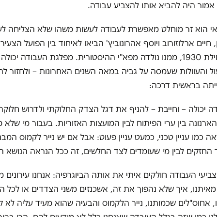
אמור היה להביא אותו להצביע עבודה.
י הוא זר מוחלט מאפשרת לעבודה לעשות משהו שלא הצליחה לע
ן, חיים ארלוזורוב ויוסף אהרונוביץ' הביאו לאיחוד בין הפועל הצעיר
העבודה בתחילת 1930, ממנו נולדה מפא"י ההיסטורית. מפלגת העבודה יכ
 והעוולות שעמסה על גביה במאה השנים האחרונות – ולחזור לה
יתה בראשית דרכה:
 יכולה – וחייבת – להניף את דגל הצדק החלוקתי ולדרוש חלוק
הארנונה בין ערי הפיתוח לבין המועצות האזוריות. בעבור מי שלא 
ה כמו עניין טכני, כמעט עניין פעוט: אבל אם יש נייר לקמוס המבחי
החזקים לבין מי שעומדים לצד החלשים, זה ככל הנראה הנושא ה
ביעי העבודה חולקים איתי את אותה הביוגרפיה: אנחנו עירונים
ם מאיתנו, איך שלא נהפוך את זה, אשכנזים משני הצדדים או לכל 
, אחוס"לים שכמותנו, נייר הלקמוס והבעיה שהוא מעיד עליה לא קי