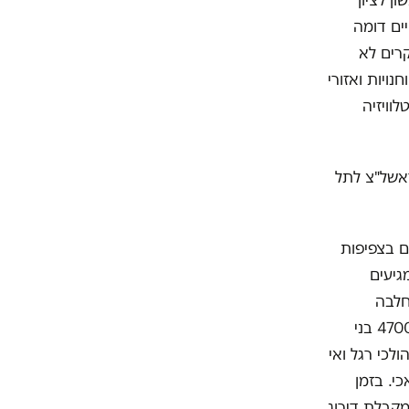
ן לציון
יים דומה
קרים לא
נויות ואזורי
וויזיה
אשל"צ לתל
ועצה האזורית באר טוביה (כ-19000 תושבים בצפיפות
מגיעים
חלבה
הגדולה של גלידות נסטלה, גרים בקרית מלאכי (21,500 תושבים בצפיפות של 4700 בני
כי רגל ואי
י. בזמן
קרית מלאכי נמצאת מקבלת דירוג