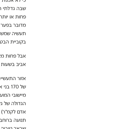
כי לא אכפת ל
שבה גדלתי השכ
פחות או יותר,
מדובר בפער הד
תעשיה שמשלמי
בקוביית הבטו
אבל פחות מא
אביב בשעות ה
של 170
מיישובי המו
אדם לקמ"ר) ה
תנועה ברוחב 