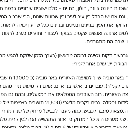
נו כמו שזה בגלל העובדה שאנחנו כלל לא מודעים להם. הרי בראשו
נות היו נס ציונה, חולון, בת ים – כולם ישובים עירוניים ברמת ח
 וגם אם יש הבדל בין עיר לעיר ובין שכונות שונות, הרי שברוב המ
וקר את העין. בניינים ובניינים ובניינים ככל שהעין יכולה לראות, וח
ם ארנונה ואנשים שקמים בבוקר לעבודה וחוזרים בערב לראות טל
ן שבה הם מתגוררים.
רבעים דקות נסיעה דרומה מראשון (בערך הזמן שלוקח להגיע מר
בוקר) יש עולם אחר לגמרי:
אזור התעשייה באר טוביה שייך למ
 בני אדם לקמ"ר). עובדים בו אלפי בני אדם, אולם רק מיעוט זניח מהם 
עצה האזורית. רוב העובדים הממלאים את המפעלים, ובהם גם המ
נמצאת מעבר לכביש. כמה מעבר לכביש? מרחק של שני רמזורי הול
שני מטרים הוא כל המרחק בין אזור התעשייה הזה לבין קרית מלאכ
שבאר טוביה נמצאת בדירוג סוציואקונומי של 6 מתוך 10, 