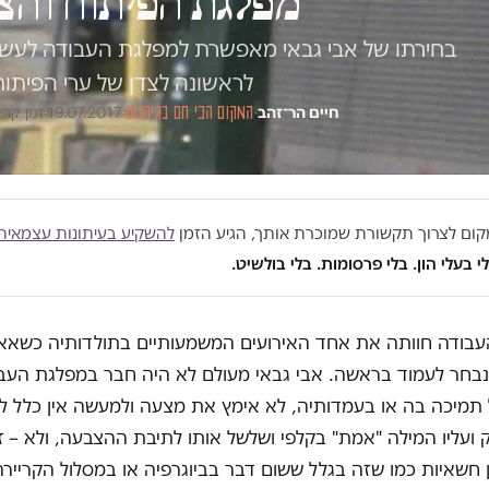
מפלגת הפיתוח והצ
בחירתו של אבי גבאי מאפשרת למפלגת העבודה לעשות 
לראשונה לצדן של ערי הפיתוח
חיים הר־זהב
·
המקום הכי חם בגיהנום
·
19.07.2017
·
זמן קריאה 
במקום לצרוך תקשורת שמוכרת אותך, הגיע הזמן
להשקיע בעיתונות עצמאית
י בעלי הון. בלי פרסומות. בלי בולשיט.
עבודה חוותה את אחד האירועים המשמעותיים בתולדותיה כשאאו
בחר לעמוד בראשה. אבי גבאי מעולם לא היה חבר במפלגת העבו
 תמיכה בה או בעמדותיה, לא אימץ את מצעה ולמעשה אין כלל ל
ועליו המילה "אמת" בקלפי ושלשל אותו לתיבת ההצבעה, ולא – ז
חשאיות כמו שזה בגלל ששום דבר בביוגרפיה או במסלול הקריירה