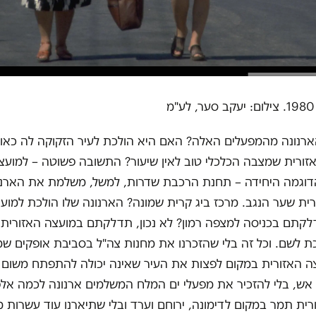
ארנונה מהמפעלים האלה? האם היא הולכת לעיר הזקוקה לה כאווי
זורית שמצבה הכלכלי טוב לאין שיעור? התשובה פשוטה – למועצה
הדוגמה היחידה – תחנת הרכבת שדרות, למשל, משלמת את הארנ
ית שער הנגב. מרכז ביג קרית שמונה? הארנונה שלו הולכת למוע
תדלקתם בכניסה למצפה רמון? לא נכון, תדלקתם במועצה האזורית 
ת לשם. וכל זה בלי שהזכרנו את מחנות צה"ל בסביבת אופקים ש
צה האזורית במקום לפצות את העיר שאינה יכולה להתפתח משום 
אש, בלי להזכיר את מפעלי ים המלח המשלמים ארנונה לכמה אלפ
ית תמר במקום לדימונה, ירוחם וערד ובלי שתיארנו עוד עשרות מ