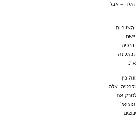
האלה – אבל
האזוריות
 שהליכוד יישם
דרכיה
באי, זה
את.
נה בין
וקרטיה. אלה
למרק את
סוציאל
ת ה-80 זה כבר ממש לא ככה. מי שמכיר יותר מ-10 קיבוצים