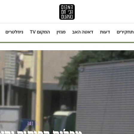
תחקירים
דעות
דאטה האב
מגזין
המקום TV
ניוזלטרים
טור דעה