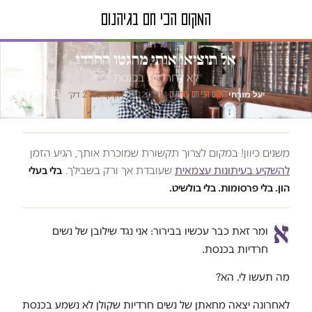
טור דעה
אל תוציאו אותי מהגטו החרדי
לא לחרדיות בכנסת
יעל מזרחי
·
·
09.12.2014
·
זמן קריאה 2 דק׳
המקום הכי חם בגיהנום
משנים כיוון! במקום לצרוך תקשורת שמוכרת אותך, הגיע הזמן
להשקיע בעיתונות עצמאית
שעובדת אך ורק בשבילך.
בלי בעלי
הון. בלי פרסומות. בלי בולשיט.
א
ומר זאת כבר עכשיו בבירור: אני נגד שילובן של נשים
חרדיות בכנסת.
מה תעשו לי. הא?
לאחרונה יצאה מחאתן של נשים חרדיות שקולן לא נשמע בכנסת