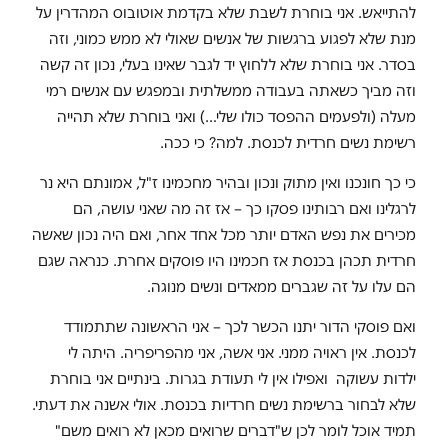
להתייאש. אני בוחרת לשבת שלא בקדמת אוטובוס המהדרין על
מנת שלא לפגוע ברגשות של אנשים שאולי לא ממש כמוני, וזה
בסדר. אני בוחרת שלא ללחוץ יד לגבר שאינו בעלי, נכון זה קשה
וזה מביך כשאתה בעבודה ממשלתית ובמפגש עם אנשים רמי
מעלה (ולפעמים ההפסד כולו שלי…) ואני בוחרת שלא תהייה
רשימת נשים חרדית לכנסת. למה? כי ככה.
כי כך חונכנו ואין מתוק ונכון ובהיר מחכמינו ז"ל, אמונתם היא נר
לרגלינו ואם רבותינו פסקו כך – אז זה מה שאני עושה, הם
מכירים את נפש האדם יותר מכל אחד אחר, ואם היה נכון שאשה
חרדית תכהן בכנסת אז חכמינו היו פוסקים אחרת. כנראה שגם
הם עלו על זה שגברים ממאדים ונשים מנוגה.
ואם פוסקי הדור יתנו הכשר לכך – אני הראשונה שתתמודד
לכנסת. אין ראויה ממני. אני אשה, אני מהפריפריה. היתה לי
ילדות עשוקה ואפילו אין לי תעודת בגרות. בינתיים אני בוחרת
שלא לבחור ברשימת נשים חרדיות בכנסת. אולי אשנה את דעתי.
תמיד אוכל לומר לכן ש"דברים שרואים מכאן לא רואים משם"