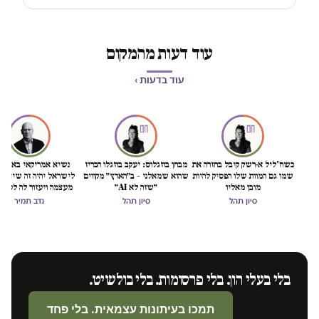
עוד דעות מהמקום
עוד בדעות ›
כשח'ליל א-רשק קיבל בחזרה את
מבחן בוזגלוס: יעקב בוזגלו הכריז
נשיא אמריקאי באמת ט
שמו גם המוות שלו הפסיק להיות
שהוא שמאלני – ב״הארץ״ מקווים
לישראל יהיה זה שיציל 
מובן מאליו
״שזה לא AI״
מעצמה ויעזור לה לסיים
הכיבוש
סיון תהל
סיון תהל
נדב תמיר
בלי בעלי הון. בלי פרסומות. בלי בולשיט.
תמכו בעיתונות עצמאית. בלי פחד