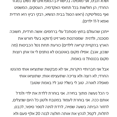
ושלא תבינו, אני מאמינה בכישוריהן המופלאים של נשים במגזר
החרדי, הן חולשות בכל תחומי האקדמיה, העסקים, המשפט
ואף בפוליטיקה (ראש הסגל בבית הנשיא, רבקי רביץ היא חרדית
ואמא ל-11 ילדים).
ייתכן שהעולם בחוץ מסתכל עלי ברחמים: אשה חרדית, חשוכה
מסכנה, ולדנית שמפרנסת פארזיט (דווקא בעלי חורש את
הארץ בהקניית קריאה לילדים) כורעת תחת נטל הכביסות (מה
שנכון, אגב). אפילו מקום באוטבוס לא נותנים לי אז אתן רוצות
מקום בכנסת? נו באמת.
אבל אני חברותיי היקרות, אני לא מבקשת שתוציאו אותי מהגטו
החרדי, לא רוצה ולא צריכה שתעצימו אותי, שתוציאו אותי
מאפלה לאורה. טוב לי בשלי! טוב לי! באמת שטוב!
כי הכל נעשה מתוך בחירה. אני בוחרת ללדת את ילדי ולגדל
אותם ככה. אני בוחרת לעמוד במטבח ולטגן כל היום שניצלים,
לחזור הביתה בשעה שפויה, לרדת לגינה לספר סיפור, לכבס,
לתלות, לקפל, לגהץ את אותה חולצה לבנה 20 אלף פעם ולא