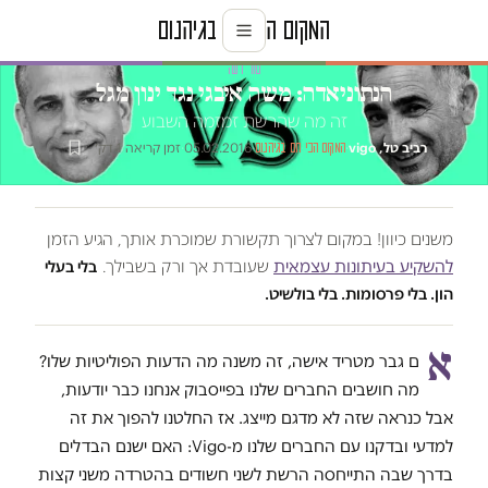
טור דעה
הנתוניאדה: משה איבגי נגד ינון מגל
זה מה שהרשת זמזמה השבוע
רביב טל, vigo
·
·
05.02.2016
·
זמן קריאה 1 דק׳
המקום הכי חם בגיהנום
משנים כיוון! במקום לצרוך תקשורת שמוכרת אותך, הגיע הזמן
להשקיע בעיתונות עצמאית
שעובדת אך ורק בשבילך.
בלי בעלי
הון. בלי פרסומות. בלי בולשיט.
א
ם גבר מטריד אישה, זה משנה מה הדעות הפוליטיות שלו?
מה חושבים החברים שלנו בפייסבוק אנחנו כבר יודעות,
אבל כנראה שזה לא מדגם מייצג. אז החלטנו להפוך את זה
למדעי ובדקנו עם החברים שלנו מ-
Vigo
: האם ישנם הבדלים
בדרך שבה התייחסה הרשת לשני חשודים בהטרדה משני קצות