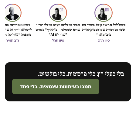
כשח'ליל א-רשק קיבל בחזרה את
מבחן בוזגלוס: יעקב בוזגלו הכריז
נשיא אמריקאי באמת ט
שמו גם המוות שלו הפסיק להיות
שהוא שמאלני – ב״הארץ״ מקווים
לישראל יהיה זה שיציל 
מובן מאליו
״שזה לא AI״
מעצמה ויעזור לה לסיים
הכיבוש
סיון תהל
סיון תהל
נדב תמיר
בלי בעלי הון. בלי פרסומות. בלי בולשיט.
תמכו בעיתונות עצמאית. בלי פחד