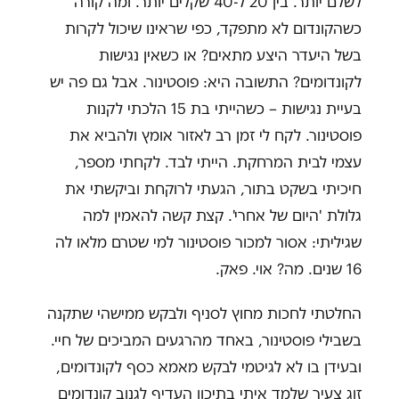
לשלם יותר. בין 20 ל-40 שקלים יותר. ומה קורה
כשהקונדום לא מתפקד, כפי שראינו שיכול לקרות
בשל היעדר היצע מתאים? או כשאין נגישות
לקונדומים? התשובה היא: פוסטינור. אבל גם פה יש
בעיית נגישות – כשהייתי בת 15 הלכתי לקנות
פוסטינור. לקח לי זמן רב לאזור אומץ ולהביא את
עצמי לבית המרחקת. הייתי לבד. לקחתי מספר,
חיכיתי בשקט בתור, הגעתי לרוקחת וביקשתי את
גלולת 'היום של אחרי'. קצת קשה להאמין למה
שגיליתי: אסור למכור פוסטינור למי שטרם מלאו לה
16 שנים. מה? אוי. פאק.
החלטתי לחכות מחוץ לסניף ולבקש ממישהי שתקנה
בשבילי פוסטינור, באחד מהרגעים המביכים של חיי.
ובעידן בו לא לגיטמי לבקש מאמא כסף לקונדומים,
זוג צעיר שלמד איתי בתיכון העדיף לגנוב קונדומים