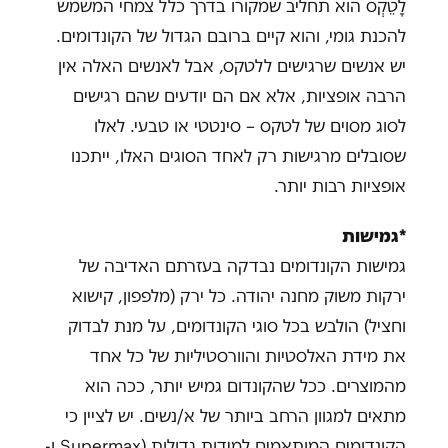
לָטֵקְס הוא תחליב שמקורו בדרך כלל צמחי המשמש
להכנת גומי, והוא קיים ברובם הגדול של הקונדומים.
יש אנשים שרגישים ללטקס, אבל לאנשים האלה אין
הרבה אופציות, אלא אם הם יודעים שהם רגישים
לסוג מסוים של לטקס – סינטטי או טבעי. לאלו
שסובלים מרגישות רק לאחד הסוגים האלו, ייתכנו
אופציות רבות יותר.
*גמישות
גמישות הקונדומים נבדקה בעזרתם האדיבה של
ירקות משוק מחנה יהודה. כל ירק (מלפפון, קישוא
וחציל) הולבש בכל סוגי הקונדומים, על מנת לבדוק
את מידת האלסטיות והוורסטיליות של כל אחד
מהמוצרים. ככל שהקונדום גמיש יותר, ככה הוא
מתאים למגוון הרחב ביותר של א/נשים. יש לציין כי
הקונדומים המותאמים למידות גדולות (Supermax ו-