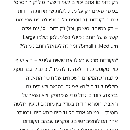
הקונדומים! אתם יכולים לעמוד שעה מול 'קיר הסקס'
בסופר פארם רק על מנת לגלות שהמידות היחידות
שם הן 'קונדום' (בתוספת כל הסופרלטיבים שפירטתי
– דק במיוחד, משומן, וכו') ו'קונדום
XL
', עם איזה
קשקוש על רוחב נומינלי בס"מ. לאן נעלמו Large
,Medium ו-Small? ומה זה לעזאזל רוחב נומינלי?
"הקונדום מרגיש כאילו אם עושים עליו
פו
– הוא יעוף.
כולו מקומט כמו חולצה גדולה מדי", כתב לי גבר נוסף.
מתברר שהמקרים השכיחים של חוסר התאמה
כוללים קונדום לוחץ שפוגם בהנאה ולעיתים גם
בזקפה, קונדום גדול מדי ש'מחליק' ולא נשאר על
האיבר, חוסר אחידות בגודל בין מותגים (מעין 'רולטה
רוסית' – במותג אחד הקונדומים מתאימים, ובמותג
אחר הם לוחציםרפויים), ומקרים שבהם הקונדום
מתאים במידותיו (אורך/רוחב), אך מתגלה כבעייתי