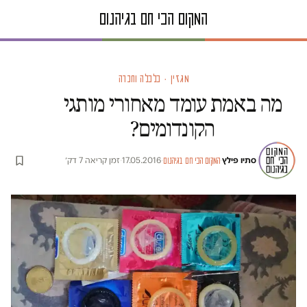
מגזין · כלכלה וחברה
מה באמת עומד מאחורי מותגי
הקונדומים?
סתיו פילץ
·
·
17.05.2016
·
זמן קריאה 7 דק׳
המקום הכי חם בגיהנום