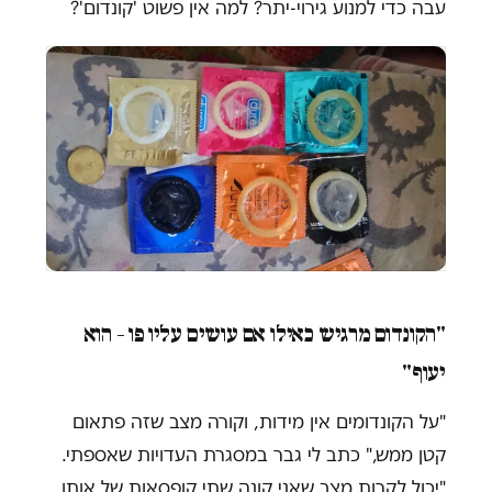
עבה כדי למנוע גירוי-יתר? למה אין פשוט 'קונדום'?
"הקונדום מרגיש כאילו אם עושים עליו פו – הוא
יעוף"
"על הקונדומים אין מידות, וקורה מצב שזה פתאום
קטן ממש," כתב לי גבר במסגרת העדויות שאספתי.
"יכול לקרות מצב שאני קונה שתי קופסאות של אותו