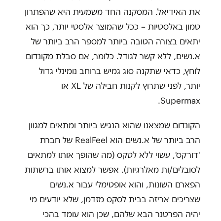
את האידיאל. המסקנה החד משמעית היא שהפתרון
טמון באלסטיות – ככל שהמוצר אלסטי יותר, כך הוא
יתאים בצורה הטובה ביותר למספר הרב ביותר של
א.נשים, ללא קשר לגודל. כלומר, אם סבלת מקונדום
לוחץ, כדאי שתקנה סוג גמיש ברוחב נומינלי גדול
יותר, לפני שתרוץ לקנות חבילה של XL או
Supermax.
הקונדום שמצאנו שהוא הנגיש ביותר ומתאים למגוון
הרב ביותר של א.נשים הוא RealFeel של חברת
'דורקס', עשוי ללא לטקס (מה שהופך אותו למתאים
לסובלים/ות מאלרגיות). אפשר למצוא אותו ברשתות
הפארם השונות, והוא אופטימלי עבור א.נשים
שצריכים אריזה בבית לסקס מזדמן, שלא יודעים מי
יהיה הפרטנר הבא שלהם, שכן הוא עומד בהכי