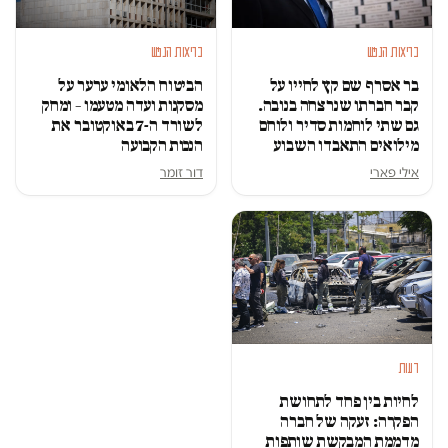
בריאות הנפש
בריאות הנפש
בר אסרף שם קץ לחייו על
הביטוח הלאומי ערער על
קבר חברתו שנרצחה בנובה.
מסקנות ועדה מטעמו – ומחק
גם שתי לוחמות סדיר ולוחם
לשורד ה-7 באוקטובר את
מילואים התאבדו השבוע
הנכות הקבועה
אילי פארי
דור זומר
דעות
לחיות בין פחד לתחושת
הפקרה: זעקה של חברה
מדממת המבקשת שותפות