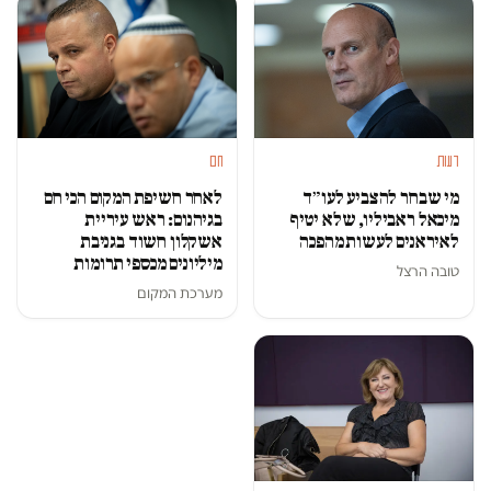
דעות
חם
מי שבחר להצביע לעו״ד
לאחר חשיפת המקום הכי חם
מיכאל ראביליו, שלא יטיף
בגיהנום: ראש עיריית
לאיראנים לעשות מהפכה
אשקלון חשוד בגניבת
מיליונים מכספי תרומות
טובה הרצל
מערכת המקום