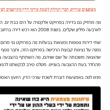
מצופפים שורות: חברי הנהלת לשכת עורכי הדין מתייצבים לצד
לארבעה מיליון שקלים. בשנת 2008 הוא רכש דירה ברחוב הפרחים ברמת השרון, אך ככל הנראה מכר אותה מאוחר יותר.
שתי דירות נוספות נמצאות בבעלות נוה בפרויקט גני מרום ב
נמנה על נציגות קבוצת הרכישה בפרויקט הזה, וחבר נוסף ב
שהוצאה משכנתה על שם שניהם, נוה השתתף בהצבעה בלשכת ע
מהחדר בעת ההצבעה בעניינו. מטלס סירב לבקשתנו להגיב
פנינו לנוה באמצעות דוברת לשכת עורכי הדין, היועץ האסט