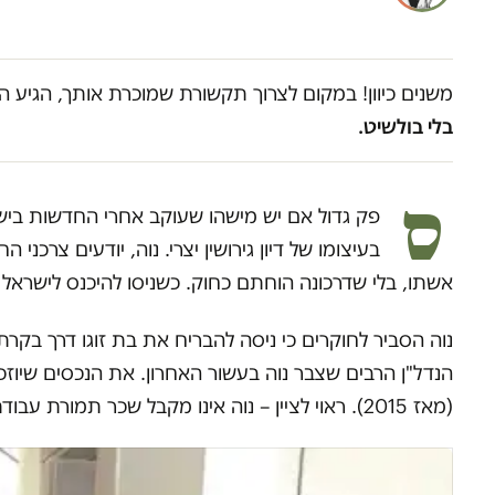
משנים כיוון! במקום לצרוך תקשורת שמוכרת אותך, הגיע ה
בלי בולשיט.
ס
פק גדול אם יש מישהו שעוקב אחרי החדשות בישראל
בעיצומו של דיון גירושין יצרי. נוה, יודעים צרכ
אשתו, בלי שדרכונה הוחתם כחוק. כשניסו להיכנס לישראל
נוה הסביר לחוקרים כי ניסה להבריח את בת זוגו דרך בק
הנדל"ן הרבים שצבר נוה בעשור האחרון. את הנכסים שיוזכרו
(מאז 2015). ראוי לציין – נוה אינו מקבל שכר תמורת עבודתו בלשכה, אולם תקציב המנגנון שלו כיושב ראש מגיע לכחצי מיליון שקלים בשנה.