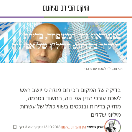
תחקיר · שחיתות
בפנטהאוז גרה המשפחה, בדירת
היוקרה בת הזוג: הנדל"ן של אפי נוה
אפי נוה, יו"ר לשכת עורכי הדין
בדיקה של המקום הכי חם מגלה כי יושב ראש
לשכת עורכי הדין אפי נוה, החשוד במרמה,
מחזיק בדירות ובנכסים בשווי כולל של עשרות
מיליוני שקלים
שרון שפורר
·
·
15.10.2018
·
זמן קריאה 3 דק׳
המקום הכי חם בגיהנום