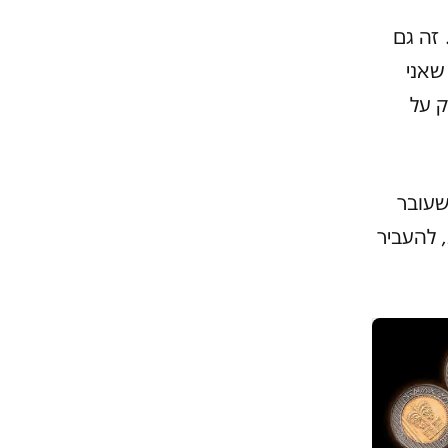
 זה גם
שאני
ק על
שעובר
, להעביר