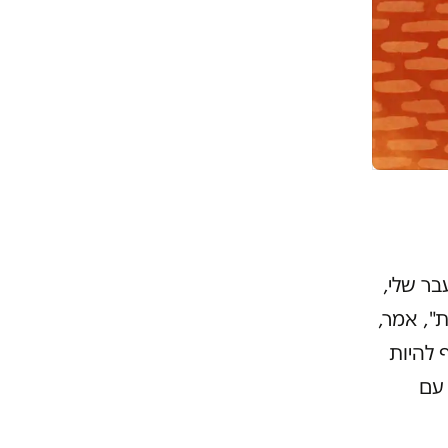
ר שלי,
", אמר,
 להיות
 עם