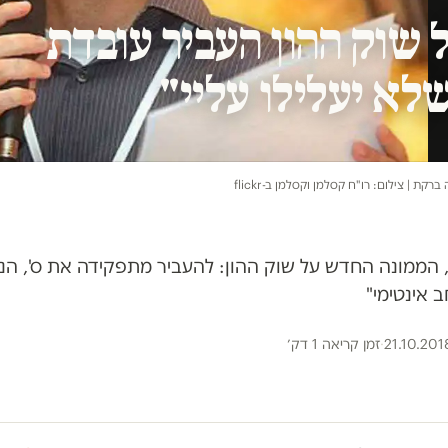
שוק ההון העביר עובדת
לא יעלילו עליי"
רקת | צילום: רו"ח קסלמן וקסלמן ב-flickr
ממונה החדש על שוק ההון: להעביר מתפקידה את ס', הנ
 אינטימי"
21.10.201
·
זמן קריאה 1 דק׳