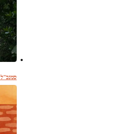
סמנכ"ל ה