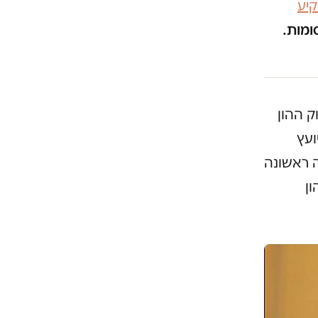
יע
ומות.
ק ההון
ועץ
ה ראשונה
ן