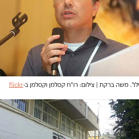
ילו". משה ברקת
|
צילום: רו"ח קסלמן וקסלמן ב-
flickr