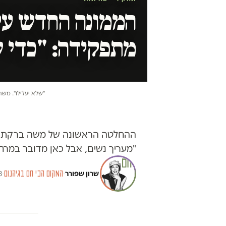
הממונה החדש על 
מתפקידה: "כדי ש
"שלא יעלילו". משה ב
ההחלטה הראשונה של משה ברקת, ה
"מעריך נשים, אבל כאן מדובר במרחב
שרון שפורר
·
המקום הכי חם בגיהנום
·
8