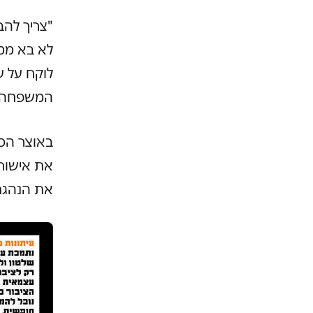
"צריך להב
לא בא ממק
לוקח על ע
המשפחה של
באוצר הסב
את אישור 
את הנהגת