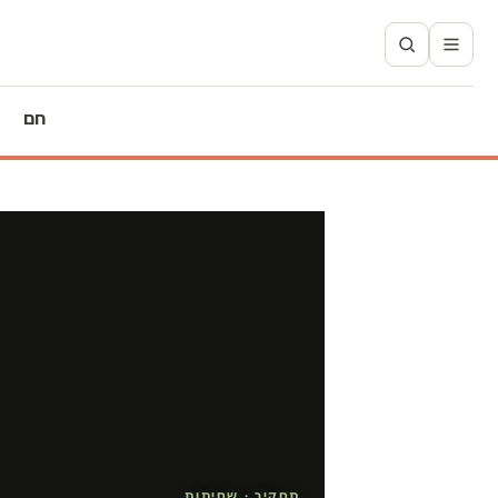
חם
תחקיר · שחיתות