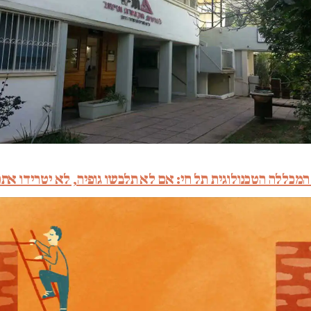
מכללה הטכנולוגית תל חי: אם לא תלבשו גופיה, לא יטרידו אתכ