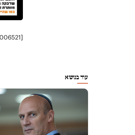
[mc4wp_form id="1006521"]
עוד בנושא