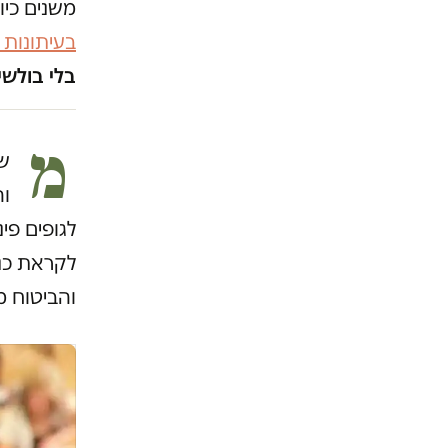
משנים כיו
בעיתונות
בלי בולשי
מ
שה
וה
לגופים פי
לקראת כני
והביטוח 