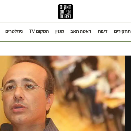
תחקירים
דעות
דאטה האב
מגזין
המקום TV
ניוזלטרים