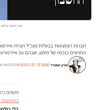
קובי מימון | צילום: 
חברות הנמצאות בבעלות מנכ"ל חברת איירפורט
החניונים בנכסיו של מימון, שבהם גם איירפורט סי
שרון שפורר
·
המקום הכי חם בגיהנום
·
19.07.2018
·
זמ
משנים כיו
בעיתונות
בלי בולשי