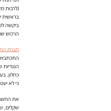
(לרבות מא
ביקשה לפ
הרכוש שנח
חברת החקי
התכתבויות
הנגדיות ש
כחלון. בע
כי לא יעס
את החשבו
שקלים, שי