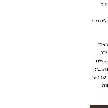
א.מ
לים מדי
צאות
בר,
הקשיח
ה, בעז
ר שהגיעה
נה