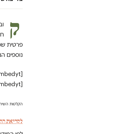
ק
וב
חב
פרטית שמ
נוספים הנ
embedyt]
הקלטות השיחות 
לקריאת התח
לפי המידע