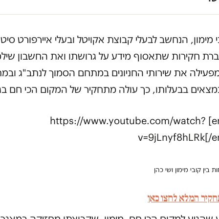
י מימון, הנחשב לבעלי קבוצת אקויטל ובעלי איירפורט סיטי
רת חקירות שתאסוף מידע על גרושתו ואת החשבון שיל
פעילה את שירותי החניונים במתחם הסמוך לנתב"ג ובמ
מצאים בבעלותו, כך עולה מתחקיר של המקום הכי חם בגי
[embedyt] https://www.youtube.com/watch?
v=9jLnyf8hLRk[/
בין קובי מימון ושי כהן
קיר המלא לחצו כאן
 שהגיע למקום הכי חם, מימון, שקבוצתו מחזיקה במאגרי 