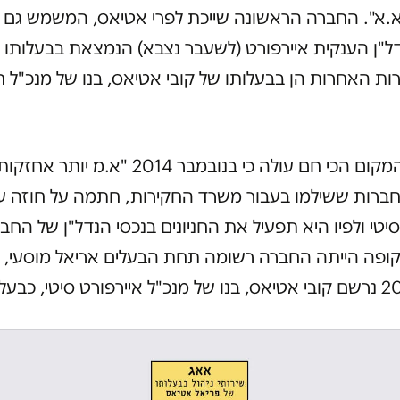
.א". החברה הראשונה שייכת לפרי אטיאס, המשמש גם מ
"ן הענקית איירפורט (לשעבר נצבא) הנמצאת בבעלותו ש
ת האחרות הן בבעלותו של קובי אטיאס, בנו של מנכ"ל 
מתחקיר המקום הכי חם עולה כי בנובמבר 2014 "א.מ
ברות ששילמו בעבור משרד החקירות, חתמה על חוזה 
סיטי ולפיו היא תפעיל את החניונים בנכסי הנדל"ן של החב
ופה הייתה החברה רשומה תחת הבעלים אריאל מוסעי, 