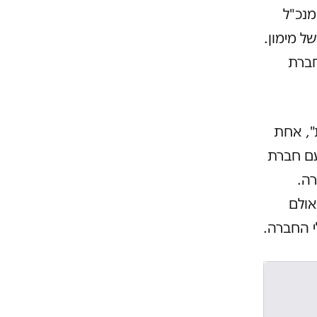
נכ"ל
ל מימון.
חברת
 יותר אחזקות", אחת
עם חברת
רה.
אולם