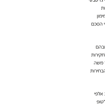
ת
נסקי-מימון
י הסכם
ובהם
חקירות
ר משה
בחירות
אלפי
"טופ