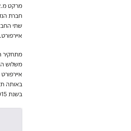
מרקט מ.א
חברת הנדל
שתי החברו
איירפורט.
משלוש הח
איירפורט 
באותה תק
בשנת 2015 נרשם קובי אטיאס, בנו של מנכ"ל איירפורט סיטי, כבעלי החברה.