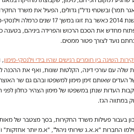
גר תמר) ובשטחי נדל"ן גדולים, הפעיל את משרד החקירו
בראשית שנת 2014 כאשר בת זוגו במשך 17 שנים כרמלה ויל
תוח מחדש את הסכם הרכוש והפרידה ביניהם, בטענה כ
תם נועד לצורך פטור ממסים.
רות השיגה בין חומרים רגישים שהיו בידי וילנסקי-מימון
, 
 שלה עם עורכי דינה, הקלטות שונות, ואף את ההכנה ל
ל העדים שאותם זימן מימון למשפטו ובהם גם שר האוצ
קבות העדות שנתן במשפטו של מימון הצהיר כחלון לפני ה
וק במתווה הגז.
ן בעבור פעילות משרד החקירות, בסך מצטבר של מאות 
למו החברות "א.א.ג שירותי ניהול", "א.מ יותר אחזקות" ו