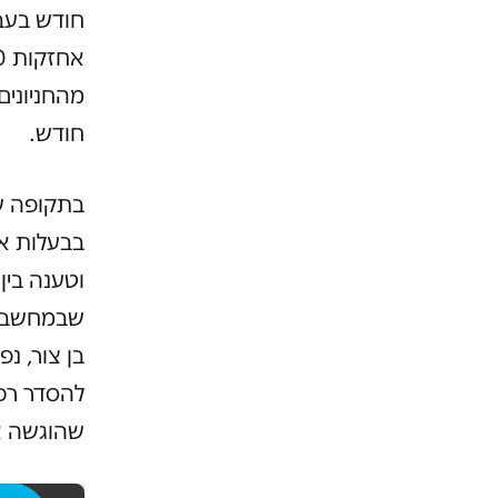
חודש בעבו
מהחניונים
חודש.
בתקופה ש
בבעלות אט
וטענה בין
שבמחשב. 
בן צור, נ
להסדר רכו
שהוגשה א