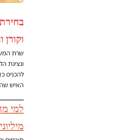
בחירת 
וקורן ו
שרת המשפט
ונציגת הל
להכניס כא
האיש שהפר
למי מח
מיליוני
תורמים ופע