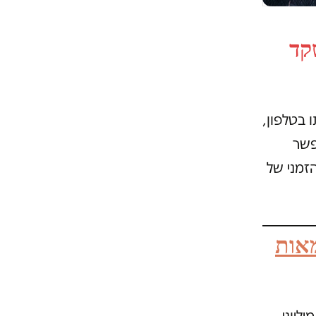
קד
 בטלפון,
פשר
זמני של
מאות
ליוני