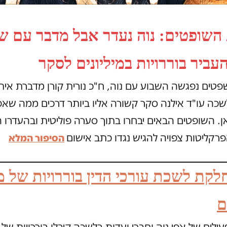
השופטים: נוה נעדר אבל מדבר עם ש
העביר בוררויות במיליונים לסקר
ים נפגשה השבוע עם נוה, ח"כ נורית קורן מדברת איתו
שכה עו"ד אילנה סקר קשורה אליו ביותר דרכים ממה שא
ן. השופטים הבאים יבחרו בתוך סערה פוליטית ובהעדרו ה
קליטות צפויה להגיש נגדו כתב אישום
הסיפור המלא
לקת לשכת עורכי הדין בוררויות של 
ם
ילים של אפי נוה וחברי ועדות בלשכה קיבלו בוררויות של מי