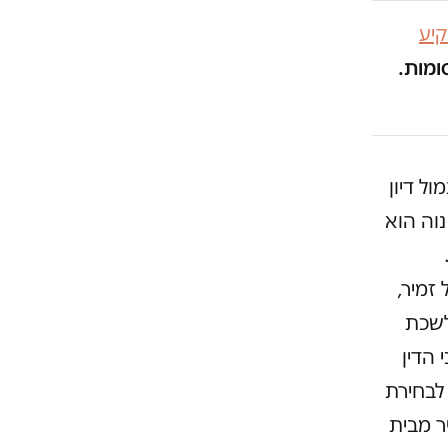
יע
ומות.
ל דיון
וה הוא
זמיר,
לשכת
 הדין
לבחירת
ר מבית