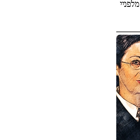
לפניי