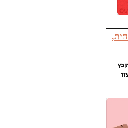
חית,
קבץ
ול