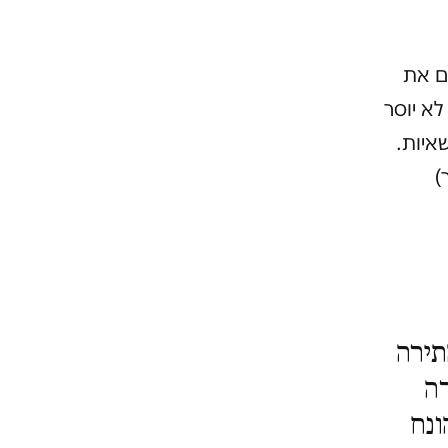
ם את
א יוסר
איות.
)
תירה
רה
ונח