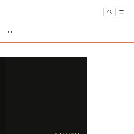
חם
תחקיר · מגזין