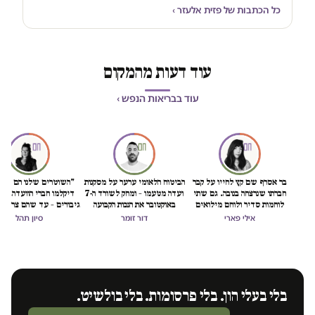
כל הכתבות של פזית אלעזר ›
עוד דעות מהמקום
עוד בבריאות הנפש ›
בר אסרף שם קץ לחייו על קבר
הביטוח הלאומי ערער על מסקנות
"השוטרים שלנו הם גיבו
חברתו שנרצחה בנובה. גם שתי
ועדה מטעמו – ומחק לשורד ה-7
דיקלמו חברי הוועדה. גיב
לוחמות סדיר ולוחם מילואים
באוקטובר את הנכות הקבועה
גיבורים – עד שהם צריכי
התאבדו השבוע
אילי פארי
דור זומר
סיון תהל
בלי בעלי הון. בלי פרסומות. בלי בולשיט.