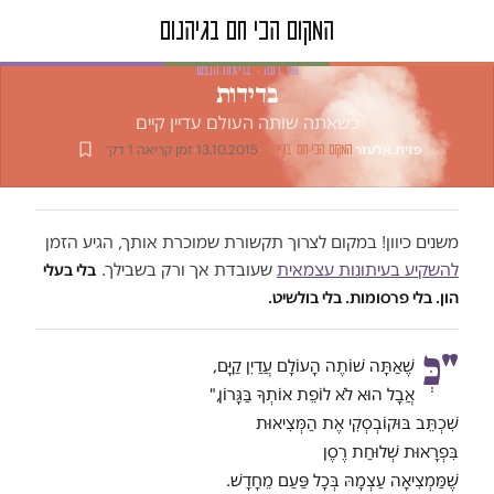
טור דעה · בריאות הנפש
בדידות
כשאתה שותה העולם עדיין קיים
פזית אלעזר
·
·
13.10.2015
·
זמן קריאה 1 דק׳
המקום הכי חם בגיהנום
משנים כיוון! במקום לצרוך תקשורת שמוכרת אותך, הגיע הזמן
להשקיע בעיתונות עצמאית
שעובדת אך ורק בשבילך.
בלי בעלי
הון. בלי פרסומות. בלי בולשיט.
"כְּ
שֶׁאַתָּה שׁוֹתֶה הָעוֹלָם עֲדַיִן קַיָּם,
אֲבָל הוּא לֹא לוֹפֵת אוֹתְךָ בַּגָּרוֹן,"
שִׁכְתֵּב בּוּקוֹבְסְקִי אֶת הַמְּצִיאוּת
בִּפְרָאוּת שְׁלוּחַת רֶסֶן
שֶׁמַּמְצִיאָה עַצְמָהּ בְּכָל פַּעַם מֵחָדָשׁ.