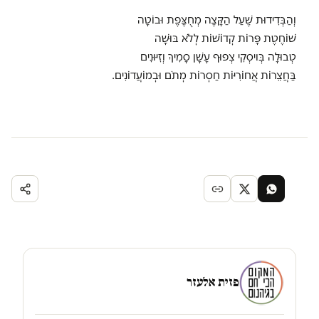
וְהַבְּדִידוּת שֶׁעַל הַקָּצֶה מְחֻצֶּפֶת וּבוֹטָה
שׁוֹחֶטֶת פָּרוֹת קְדוֹשׁוֹת לְלֹא בּוּשָׁה
טְבוּלָה בְּויסְקִי צְפוּף עָשָׁן סָמִיךְ וְזִיּוּנִים
בַּחֲצֵרוֹת אֲחוֹרִיּוֹת חַסְרוֹת מְתֹם וּבְמוֹעֲדוֹנִים.
פזית אלעזר