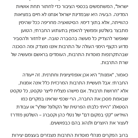
ישראל", המשתמשים בכספי הציבור כדי לחתור תחת אושיות
המדינה. הבעיה היא שבמדינת ישראל אנחנו לא חיים במציאות
כהווייתה, אלא בתוך דימוי. הסיטואציה מחריפה ככל שהימין
מתבצר בשלטון וממשיך להאמין בתעתוע החברתי, הטוען
שאפשר להצדיק כל מעשה בהסברה טובה. יש לחזור ולהסביר
מדוע הקצף הימני העולה על התרבות איננו מוצדק ומה הסכנה
שבהתקרנפות מוסדות התרבות, העומדים בראשם ומעשיה של
שרת התרבות.
כאמור, "אמנות" היא אכן אופוזיציונית וחתרנית. זה ייעודה
החברתי. אבל תעשיית התרבות המרכזית כלל אינה אמנות,
אלא "חרושת תרבות". אם מישהו מצליח לייצר טקסט, כל טקסט
שבאמת מסכן את החברה, הרי שכפי שראינו במקרים כמו
הסטאלג "הייתי כלבתו הפרטית של הקולונל שולץ" או עבודת
הווידיאו "קקי במקום דם" של נטלי כהן וקסברג – השלטון מזדרז
לעצור את היוצרים ולנהוג בהם כבפושעים.
ברוב המקרים מנהלי מוסדות התרבות מצנזרים בעצמם יצירות