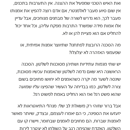
ואת האיש הטכני שמפעיל את ההצגה. אין התערבות בתכנים,
אין שום סיוע מעבר לאלמנטרי, אם אדם רוצה להפיץ את אמנותו
מעבר לכך, הוא נדרש לשורה של מבחנים מגוחכים, אבל עדיין
אלו אמות מידה שמשרד התרבות מפקח עליהן, וכל אחד יכול
להחליט אם הוא מציית להן או לא.
מה הסכנה הרובצת לפתחנו? שתיווצר אמנות אמיתית, או
שפעמוני האזהרה לא יצלצלו?
יש שתי מגמות עתידיות ושתיהן מסוכנות לשלטון. הסכנה
הראשונה היא שאם נדמה לשלטון שהאמנות עכשיו מסוכנת,
שינסה לשער מה יקרה כשהאמנים לא יחושו מחויבים בשום
צורה לשלטון, כמו בבדיחה על העשיר שהפיצו עליו שמועה
שהוא פשט רגל ואז הוא החליט באמת לפשוט רגל.
אבל ברור שזוהי רק משאלת לב שלי. מנהלי התיאטראות לא
יזעזעו את הספינה, כי הם יאמרו לעצמם, ובצדק, שיותר מאשר
לאמנות שברוח, הם מחויבים לאמנים שבחומר, ויישרו קו עם
השלטון. האקדח שהניחה רגב על השולחן לא יצטרך לירות