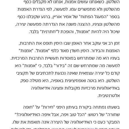
השלטון. כשאנחנו עושים אמנות, אנחנו לא מקבלים כסף
מהשלטון ולא מתפשרים עמו. למעשה, לפי הגדרת האמנות
בספר "המעגל הפתוח" של אמיר אוריין, ברגע שקיבלנו כסף
מהשלטון ונציגיו, ההצגה משנה את הגדרתה ממעשה יצירה,
שיכול היה להיות "אמנות", והופכת ל"חתרנית" בלבד.
זמן רב אני עוקב אחר האופן שבו הימין תופס את התרבות,
האמנות והבידור. הימין חשדן מאוד כלפי "אמנות". "אמנות"
בעיניו היא מה שמתרחש במוסדות תעשיית התרבות המרכזית.
למעשה מה שמתרחש שם זה "בידור" בלבד, כי "אמנות" היא
קודם כל יצירה עצמאית שאינה נכנעת לתכתיבים של תקציבי
השלטון. היא בוטה ואופוזיציונית באופיה, היא מטילה ספק
באידיאולוגיות מרכזיות מקובלות ומציגה אידיאולוגיה
אלטרנטיבית.
בשעתו נמתחה ביקורת בעיתון הימני "חירות" על "חופה
שחורה" של רטוש: "הכל טוב ויפה, אבל איפה האידיאולוגיה?"
המבקר כעס כי האידיאולוגיה של היצירה אינה תואמת את שלו.