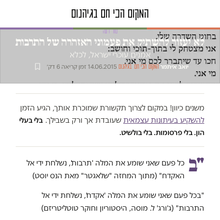
טור דעה
לא יעזור להשתיק את פעמוני האזהרה של התרבות
אמנים עוכרי ישראל, לכלא
יואב איתמר
·
·
14.06.2015
·
זמן קריאה 6 דק׳
המקום הכי חם בגיהנום
משנים כיוון! במקום לצרוך תקשורת שמוכרת אותך, הגיע הזמן
להשקיע בעיתונות עצמאית
שעובדת אך ורק בשבילך.
בלי בעלי
הון. בלי פרסומות. בלי בולשיט.
"ב
כל פעם שאני שומע את המלה 'תרבות', נשלחת ידי אל
האקדח" (מתוך המחזה "שלאגטר" מאת הנס יוסט)
"בכל פעם שאני שומע את המלה 'אקדח', נשלחת ידי אל
התרבות" (ג'ורג' ל. מוסה, היסטוריון וחוקר טוטליטריזם)