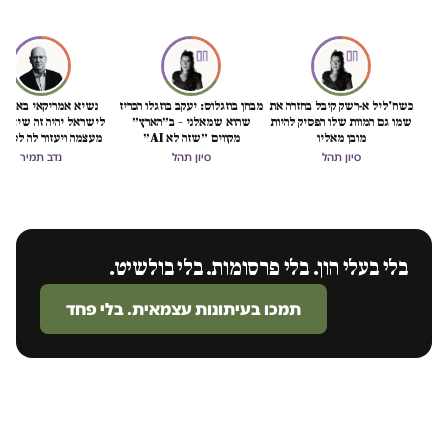
כשח'ליל א-רשק קיבל בחזרה את
מבחן בוזגלוס: יעקב בוזגלו הכריז
נשיא אמריקאי באמת ט
שמו גם המוות שלו הפסיק להיות
שהוא שמאלני – ב״הארץ״
לישראל יהיה זה שיציל 
מובן מאליו
מקווים ״שזה לא AI״
מעצמה ויעזור לה לסיים
הכיבוש
סיון תהל
סיון תהל
נדב תמיר
בלי בעלי הון. בלי פרסומות. בלי בולשיט.
תמכו בעיתונות עצמאית. בלי פחד