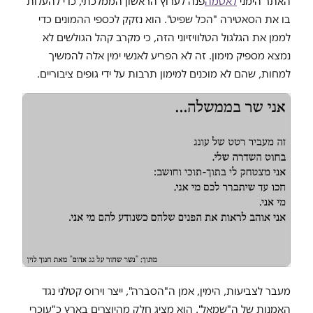
האתר הימני
לאטמה
פנה לערוץ הראשון הממלכתי, כדי להעלות
בו את הסאטירה "הכל שפיט". הוא נזקק לכספי ההמונים כדי
לממן את הגלגול הטלוויזיוני הזה, כי מקרב קהל הגולשים לא
נמצא מספיק מימון. זה לא הפריע לאנשי ימין אלה להמשיך
למחות, שהם לא מוכנים למימון תרבות על ידי גופים ציבוריים.
מעבר לצביעות, הימין, אמן ה"הסברה", ייצר וירוס קטלני נגד
האמנות של ה"שמאל". הוא מציג חלק מהיוצרים בארץ כ"עוכרי