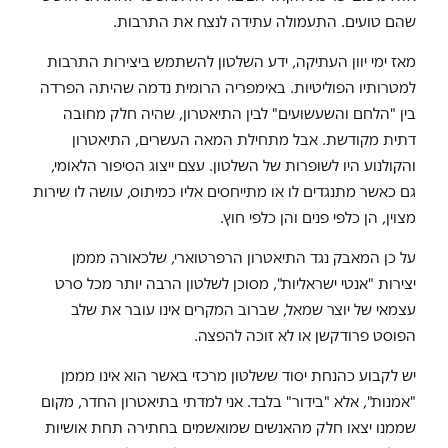
שהם טועים. התעמולה עתידה לנצח את התרבות.
מאז ימי יוון העתיקה, ידע השלטון להשתמש ביצירות התרבות
למטרותיו הפוליטיות. באימפריה הרומית נדמה שהיתה הפרדה
בין "הלחם והשעשועים" לבין התיאטרון, שהיה חלק מחובה
דתית מקודשת. אבל מתחילת המאה העשרים, התיאטרון
והקולנוע היו לשופרות של השלטון. עצם ייצוג הסיפור הלאומי,
גם כאשר מתנגדים לו או מתייחסים אליו כמיתוס, עושה לו שירות
מצוין, הן כלפי פנים והן כלפי חוץ.
על כן המאבק נגד התיאטרון הרפרטוארי, שלכאורה מממן
יצירות "אנטי ישראליות", מסוכן לשלטון הרבה יותר מכל סרט
עצמאי של יוצר שמאל, שברוב המקרים אינו עובר את שלב
הפוסט פרודקשן או לא זוכה להפצה.
יש לקבוע כהנחת יסוד ששלטון מרכזי באשר הוא אינו מממן
"אמנות", אלא "בידור" בלבד. אני למדתי בתיאטרון החדר, מקום
שממנו יצאו חלק מהאנשים שמואשמים בחתירה תחת אושיות