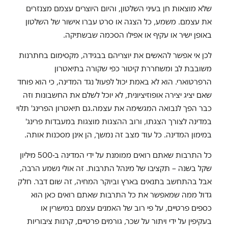
שלא מוצאות חן בעיני השלטון, והיום היוצרים עצמם מצנזרים
את עצמם. משמע, כל הצגה או סרט עברו אישור של השלטון
באופן ישיר או עקיף או אפילו הסכמה שבשתיקה.
לכן אי אפשר להאשים את יוצריהם בבגידה, מקסימום בחתרנות
משובבת לב ומשחררת קיטור כפי שקורה בתיאטרון
הרפרטוארי. הוא לא באמת יכול לפעול נגד המדינה, כי הוא פוחד
שאם יציג יצירה אופוזיציונית, לא יוכל לשלם את החשבונות וזה
כבר הפך לנבואה המגשימה את עצמה.גם תיאטרון הפרינג' תלוי
במדינה לצורך הצגתו, ורוב ההצגות מוצגות במעבדות פרינג'
במימון המדינה. כל עוד מצב זה נמשך, הן אינן מסכנות אותה.
כל התרבות שאתם רואים ממומנת על ידי המדינה ב-500 מיליון
שקל בשנה – תקציבו של מינהל התרבות. זה אולי נשמע הרבה,
אבל בהתחשב בתנאים בארץ וביוקר המחיה, זה שום דבר. חלק
גדול ממה שמאפשר את כל התרבות שאתם רואים כאן הוא
כספים פרטיים, על פי רוב של האמנים עצמם במישרין או
בעקיפין על ידי ויתור על שכר, גורמים פרטיים, קרנות ציבוריות