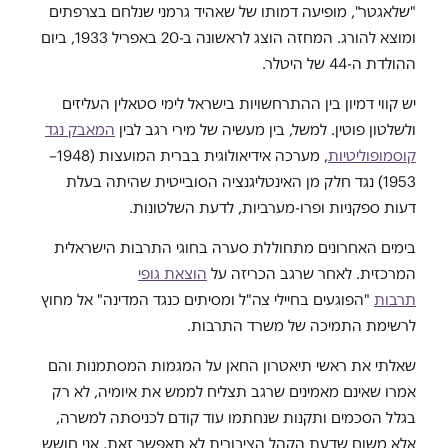
"שלאגטר", מופיעה דמותו של שאהיד גרמני שנלחם בצרפתים
ומוצא להורג. המחזה הוצג לראשונה ב-20 באפריל 1933, ביום
ההולדת ה-44 של היטלר.
יש קווי דמיון בין ההתרחשויות בישראל לימי סטאלין העליזים
ולשלטון פוטין. למשל, בין מעשיה של מירי רגב לבין
המאבק נגד
קוסמופוליטיות
, מערכה אידיאולוגית בברית המועצות (1948–
1953) נגד חלק מן האינטליגנציה הסובייטית שהיתה בעלת
דעות ספקניות ופרו-מערביות, לדעת השלטונות.
בימים האחרונים מתחוללת סערה בחוגי התרבות הישראלית
המרכזית. לאחר שרגב הכריזה על
הוצאת גופי
תרבות
"הפוגעים בחיילי צה"ל ומסיתים כנגד המדינה" אל מחוץ
לרשימת התמיכה של משרד התרבות.
שאלתי את ראשי תיאטרון החאן על המגמות המסתמנות והם
אמרו שאינם מאמינים שרגב תצליח לממש את איומיה, לא רק
בגלל הסכמים ותקנות שנחתמו עוד קודם לכניסתה למשרה,
אלא משום שדעת הקהל הציבורית לא תאפשר זאת. אני חושש