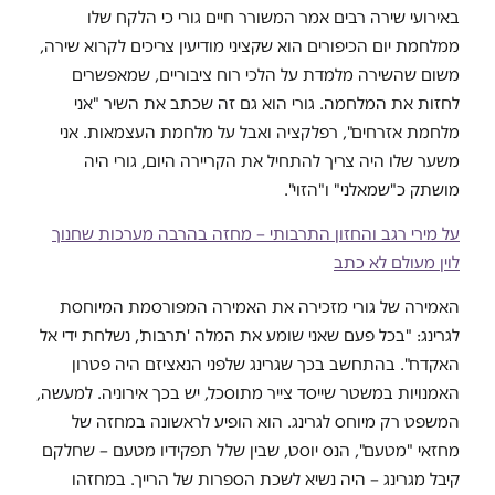
באירועי שירה רבים אמר המשורר חיים גורי כי הלקח שלו
ממלחמת יום הכיפורים הוא שקציני מודיעין צריכים לקרוא שירה,
משום שהשירה מלמדת על הלכי רוח ציבוריים, שמאפשרים
לחזות את המלחמה. גורי הוא גם זה שכתב את השיר "אני
מלחמת אזרחים", רפלקציה ואבל על מלחמת העצמאות. אני
משער שלו היה צריך להתחיל את הקריירה היום, גורי היה
מושתק כ"שמאלני" ו"הזוי".
על מירי רגב והחזון התרבותי – מחזה בהרבה מערכות שחנוך
לוין מעולם לא כתב
האמירה של גורי מזכירה את האמירה המפורסמת המיוחסת
לגרינג: "בכל פעם שאני שומע את המלה 'תרבות', נשלחת ידי אל
האקדח". בהתחשב בכך שגרינג שלפני הנאציזם היה פטרון
האמנויות במשטר שייסד צייר מתוסכל, יש בכך אירוניה. למעשה,
המשפט רק מיוחס לגרינג. הוא הופיע לראשונה במחזה של
מחזאי "מטעם", הנס יוסט, שבין שלל תפקידיו מטעם – שחלקם
קיבל מגרינג – היה נשיא לשכת הספרות של הרייך. במחזהו