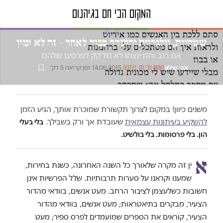
טור דעה
שטחיות, וולגריות והיעדר כבוד לאחר – זה לא ימין
אם רגב וחזן ינצחו לא נזדקק לפרסים שלהם
אבי שילון
·
·
14.06.2015
·
זמן קריאה 5 דק׳
המקום הכי חם בגיהנום
משנים כיוון! במקום לצרוך תקשורת שמוכרת אותך, הגיע הזמן
להשקיע בעיתונות עצמאית
שעובדת אך ורק בשבילך.
בלי בעלי
הון. בלי פרסומות. בלי בולשיט.
א
ין זה מקרה שלאורך כל השנה האחרונה, כשנת בחירות,
שמענו וקראנו על סערות תרבותיות. שלל הפרשיות אינן
חשובות כשלעצמן לציבור הרחב. מעט אנשים, בוודאי מהדור
הצעיר, מבקרים בתיאטראות; מעט אנשים, בוודאי מהדור
הצעיר, קוראים את הספרים שמועמדים לפרס ספיר; מעט