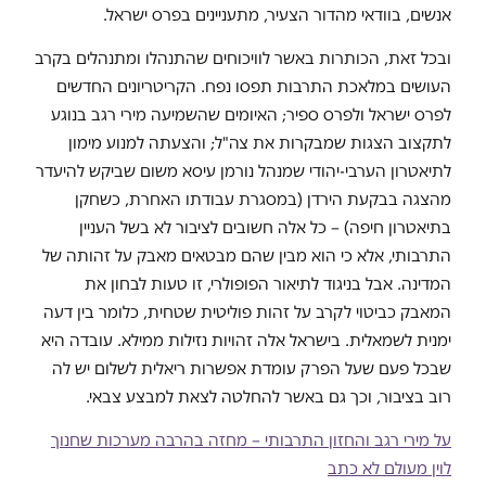
אנשים, בוודאי מהדור הצעיר, מתעניינים בפרס ישראל.
ובכל זאת, הכותרות באשר לוויכוחים שהתנהלו ומתנהלים בקרב
העושים במלאכת התרבות תפסו נפח. הקריטריונים החדשים
לפרס ישראל ולפרס ספיר; האיומים שהשמיעה מירי רגב בנוגע
לתקצוב הצגות שמבקרות את צה"ל; והצעתה למנוע מימון
לתיאטרון הערבי-יהודי שמנהל נורמן עיסא משום שביקש להיעדר
מהצגה בבקעת הירדן (במסגרת עבודתו האחרת, כשחקן
בתיאטרון חיפה) – כל אלה חשובים לציבור לא בשל העניין
התרבותי, אלא כי הוא מבין שהם מבטאים מאבק על זהותה של
המדינה. אבל בניגוד לתיאור הפופולרי, זו טעות לבחון את
המאבק כביטוי לקרב על זהות פוליטית שטחית, כלומר בין דעה
ימנית לשמאלית. בישראל אלה זהויות נזילות ממילא. עובדה היא
שבכל פעם שעל הפרק עומדת אפשרות ריאלית לשלום יש לה
רוב בציבור, וכך גם באשר להחלטה לצאת למבצע צבאי.
על מירי רגב והחזון התרבותי – מחזה בהרבה מערכות שחנוך
לוין מעולם לא כתב