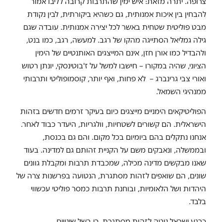
צרופה. יתרה מזאת: איש ימין שהתרבות קרובה לליבו אמור
להבחין בין איכות אמנותית, גם כשהיא ביקורתית, לבין נקודת
מבט פוליטית שטחית באשר לכל יצירה אמנותית. עובדה שגם
גילה גמליאל הסתייגה מהקו של רגב. למעשה, רגב, כמו בנט,
ולהבדיל כמו אורן חזן, אינם המייצגים האותנטיים של הימין
הציוני, שהיה במקורו – חישבו למשל על ז'בוטינסקי, יונתן רטוש
ואורי צבי גרינברג – לא פחות, ואף יותר, קוסמופוליטי ותרבותי
ממנהיגי השמאל.
הפוליטיקאים הימניים מייצגים כיום בעיקר זרמים חדשים בזהות
הישראלית. הם קשורים לשטחיות, וולגריות, היעדר כבוד לאחר.
אנחנו נתקלים בהם ביומיום בכל מקום. והם גם בכנסת,
ובממשלה, ונאבקים משם על הקניית זהותם גם למדינה. בעוד
שאנו מבקשים מדינה מכילה, שמכבדת תרבות ומקבלת גוונים
שונים, הם שואפים לזהות מסתגרת, הנטועה בפרשנות צרה של
היהדות ושל הלאומיות, ובוחנת תרבות כמסר פוליטי עכשווי
בלבד.
כרגע ישראל נוטה לזהות מסתגרת, כי בשל שינויים