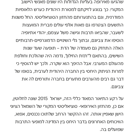
שהגיעו מאירופה בעליות הגדולות היו שונים מאנשי היישוב
המקורי. כך בנוגע לזיקתם למסורת היהודית כערש הלאומיות
המודרנית, וגם בהתנערותם מהחזון הסוציאליסטי. החל משנות
התשעים הצטרפו גם מאות אלפי עולים מברית המועצות
לשעבר, שהביאו תרבות וגישה משל עצמם; יהודי אתיופיה
הוסיפו את צביונם, ובתוך גלי השינויים הדמוגרפיים-תרבותיים
האלה התחזק גם מעמדה של הדת – תופעה שעד שנות
השישים, בהתאם ל"תזת החילון", נדמה היה שהולכת וחולפת
מהעולם המערבי. אבל ההיפך הוא שקרה. ולכך יש להוסיף כי
למרות הניתוק היחסי בין החברה היהודית לערבית, בסופו של
דבר גם רבים מהערבים מתערים בחברה ותורמים לה את
צביונם.
על רקע התיאור המאוד כללי הזה, ישראל 2015 שונה לחלוטין,
אם כן, מהחזון האירופאי- סוציאליסטי המקורי של השמאל הציוני
הישן שאפיין אותה. זהו ההקשר הרחב שלתוכו נכנסים, אפוא,
הוויכוחים האחרונים בדבר היחס בין המדינה למופעי התרבות
שפועלים בה.