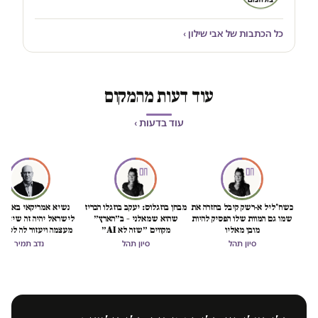
כל הכתבות של אבי שילון ›
עוד דעות מהמקום
עוד בדעות ›
כשח'ליל א-רשק קיבל בחזרה את
מבחן בוזגלוס: יעקב בוזגלו הכריז
נשיא אמריקאי באמת ט
שמו גם המוות שלו הפסיק להיות
שהוא שמאלני – ב״הארץ״
לישראל יהיה זה שיציל 
מובן מאליו
מקווים ״שזה לא AI״
מעצמה ויעזור לה לסיים
הכיבוש
סיון תהל
סיון תהל
נדב תמיר