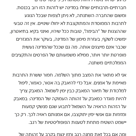
חברתיים-תרבותיים שחלו במדינה יש לזהות הזו רוב בכנסת.
ומשום שהחברה השתנתה, לא ניתן לצפות שבכל הנוגע
לתרבות הממוסדת והמתוקצבת לא יחולו שינויים. אין זה טבעי
שההצגות של "הבימה", טובות ככל שיהיו, ואינני בקיא בתיאטרון,
ימשיכו לשקף, בעזרת מימון של המדינה, בעיקר את המגזרים
שכבר אינם מייצגים אותה. מה גם שככל שהמדינה נעשית
מופרטת יותר ויותר, ממילא משמעותם של הפרסים והתקציבים
הממלכתיים משתנה.
אני לא מתאר את המצב מתוך השלמה. חמור ששרת התרבות
מאיימת על אמנים. אבל כדי להיאבק בה אסור, כאמור, ליפול
למלכודת של תיאור המאבק כבין ימין לשמאל. המאבק צריך
להיות מוגדר כמאבק על זהותה העמוקה של המדינה: במאבק
על הזהות הראויה על השמאל לתבוע שגם מנשקי קמעות
ומזוזות וגם אנשי ימין יתוקצבו, אם אמנותם ראויה לכך. רק כך
יישמט השטיח מתחת לטענות הפופוליסטיות של רגב.
ומה אם בכל זאת מחנה רגב וחזן ינצח בקרב על זהותה של