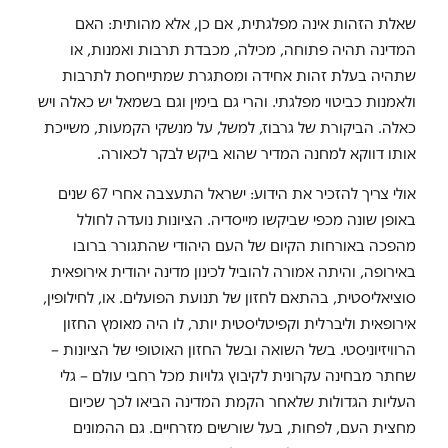
שאלת הזהות אינה מפלגתית, אם כן, אלא מהותית: האם
המדינה תהיה פתוחה, מכילה, מכבדת תרבות ואמנות, או
שתהיה בעלת זהות אחידה ומסתגרת שמתייחסת לתרבות
ולאמנות כביטוי מפלגתי. והרי גם בימין וגם בשמאל יש כאלה ויש
כאלה. הביקורת של גרבוז, למשל, על מנשקי הקמעות, משייכת
אותו דווקא למחנה המדיר שהוא ביקש לבקר לכאורה.
אולי צריך להזכיר את הידוע: ישראל התעצבה אחרי 67 שנים
באופן שונה מכפי שביקשו מייסדיה. הציונות נועדה לחולל
מהפכה באורחות הקיום של העם היהודי שהתגורר ברובו
באירופה, והיתה אמורה להוביל לכינון מדינה יהודית אירופאית
סוציאליסטית, בהתאם לחזון של תנועת הפועלים. או, לחילופין,
אירופאית וליברלית וקפיטליסטית יותר, לו היה מאומץ החזון
הרוויזיוניסטי. בשל השואה ובשל החזון האוטופי של הציונות –
שחתר מבחינה עקרונית לקיבוץ גלויות מכל רחבי עולם – גלי
העליות הגדולות שלאחר הקמת המדינה הביאו לכך שכיום
מחצית העם, לפחות, בעל שורשים מזרחיים. גם ההמונים