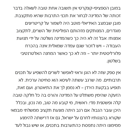
במובן הספציפי-קונקרטי אין תשובה אחת טובה לשאלה בדבר
זכותה של המדינה לבחור את תכני התרבות שהיא מתקצבת.
מובן שבמצב האידיאלי מוטב היה לשמור על קריטריונים
מוגדרים, המנותקים מזהותם הפוליטית של השרים, לתקצוב
אמנותי. אבל זה לא היה כך כשהמדינה נשלטה על ידי תנועת
העבודה – ויש לזכור שגם עמדה שמאלית אינה בהכרח
פלורליסטית יותר – וזה לא כך כאשר המחנה האלטרנטיבי
בשלטון.
אין ספק שזה לא הוגן וראוי לאפשר לשרים להשפיע על תכנים
תרבותיים. מה שרגב עשתה לעיסא הוא סחיטה ערכית. לא
תופיע בבקעת הירדן – לא נממן לך את התיאטרון. ועם זאת,
הזעקה שהימין משתלט על המדינה והורס בה כל חלקה טובה
קלה ופשטנית מדי. ראשית, מי קובע מה טוב, מה נכון, ובכלל
היכן עובר הגבול: אם רגב היתה מונעת תקציב ממשלתי מבמאי
שקורא בהצגותיו לחרם על ישראל, גם אז דרישתה להימנע
ממימונו היתה נתפסת כהתערבות בתכנים, או שיש גבול לעד