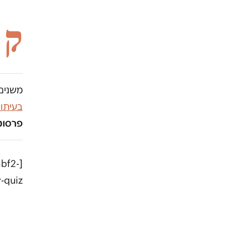
ק
משנים 
בעיתו
פרסומו
bf2-
uiz"]