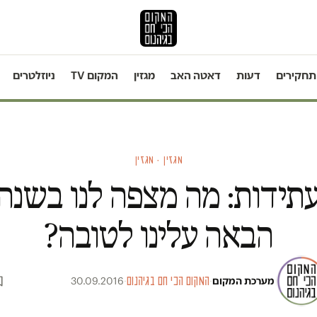
תחקירים
דעות
דאטה האב
מגזין
המקום TV
ניוזלטרים
מגזין · מגזין
תידות: מה מצפה לנו בשנה
הבאה עלינו לטובה?
מערכת המקום
·
המקום הכי חם בגיהנום
·
30.09.2016