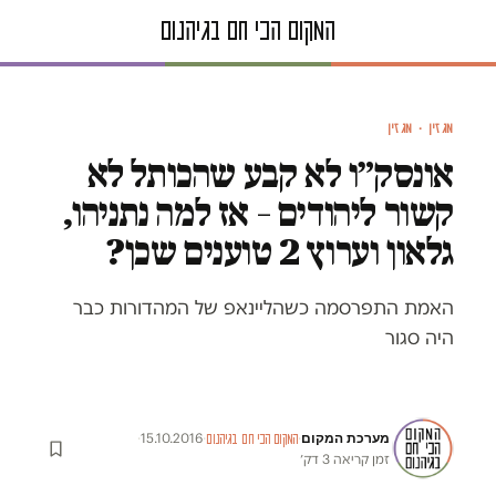
מגזין · מגזין
אונסק״ו לא קבע שהכותל לא
קשור ליהודים – אז למה נתניהו,
גלאון וערוץ 2 טוענים שכן?
האמת התפרסמה כשהליינאפ של המהדורות כבר
היה סגור
מערכת המקום
·
15.10.2016
·
·
המקום הכי חם בגיהנום
זמן קריאה 3 דק׳