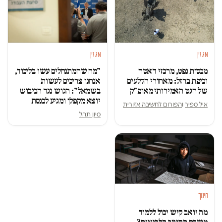
מגזין
מגזין
מכסות נפט, מרכזי דאטה
"מה שהמתנחלים עשו בליכוד,
וכיפת ברזל: מאחורי הקלעים
אנחנו צריכים לעשות
של הגט האמירותי מאופ"ק
בשמאל": הגוש נגד הכיבוש
יוצא מקפלן ומגיע לכנסת
איל ספיר
ו
הפורום לחשיבה אזורית
סיון תהל
חינוך
מה יואב קיש יכול ללמוד