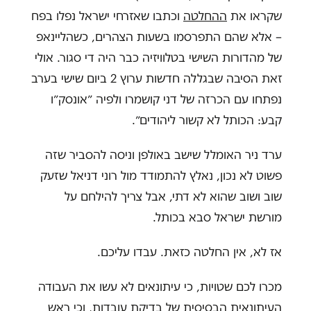
שקראו את
ההחלטה
וכתבו שאזרחי ישראל נפלו בפח
– אלא שהם התפרסמו בשעות הצהרים, כשהליינאפ
של מהדורות השישי בטלוויזיה כבר היה די סגור. אולי
זאת הסיבה שבגללה חדשות ערוץ 2 ביום שישי בערב
נפתחו עם הכרזה של דני קושמרו ולפיה ״אונסק״ו
קבע: הכותל לא קשור ליהודים״.
ערד ניר האומלל שישב באולפן וניסה להסביר שזה
פשוט לא נכון, נאלץ להתמודד מול רוני דניאל שזעק
שוב ושוב שהוא לא דתי, אבל צריך להילחם על
מורשת ישראל סבא בכותל.
אז לא, אין החלטה כזאת. עבדו עליכם.
מכרו לכם שטויות, כי עיתונאים לא עשו את העבודה
העיתונאית הבסיסית של בדיקת עובדות, וכי ראש