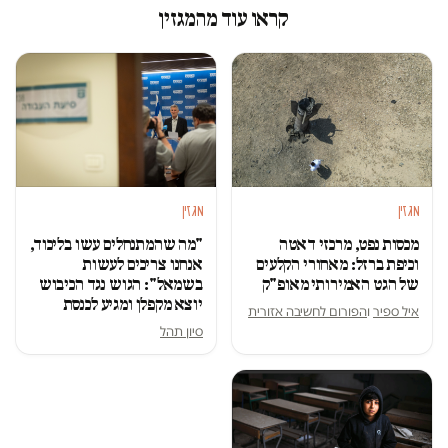
קראו עוד מהמגזין
מגזין
מגזין
מכסות נפט, מרכזי דאטה
"מה שהמתנחלים עשו בליכוד,
וכיפת ברזל: מאחורי הקלעים
אנחנו צריכים לעשות
של הגט האמירותי מאופ"ק
בשמאל": הגוש נגד הכיבוש
יוצא מקפלן ומגיע לכנסת
איל ספיר
ו
הפורום לחשיבה אזורית
סיון תהל