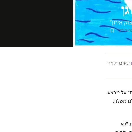
גן
וק איתן"
דק׳
שעובדת אך
ת" על מבצע
ם משלנו,
 "לא