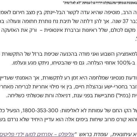
ל באומנות שמתקיימת במקלט חדרה של עמותת "לא לאלימות"
ונה הרב, מוסיפה שהיא עדה לקשר הבל-יינתק בין מצב חירום לאומי
נשים וילדים כבר 37 שנה. אך להן דלתה של תיבת נח נותרת חתומה ונעולה
מקום לכולם, שלל ראיונות וברברת אינסופית – ורק את האזעקה ה
 למאמציהן השבוע ואני מודה בהכנעה שכיפת ברזל של התקשורת 
 מגע ונעלמו.
יודעת מנסיוני שמלחמה היא זמן רע לתקשורת, אך האמנתי שעדיין 
ר בחסרי-ישע ובהצלת חיים, בין אי מילוי אחריות לבריחה מאחריות
ית (במיל') מתביישת בפני ענת, דניאלה ורות שכשלתי כשליחה.
הנה מספרו של הקו החם של עמותת לא לאלימות: 00
וא קורס מרוב שיחות בימים אלה הוא עדיין היחיד שלא נרדם ב
יא עיתונאית, עומדת בראש
"
אליפלט – אזרחים למען ילדי פליטים