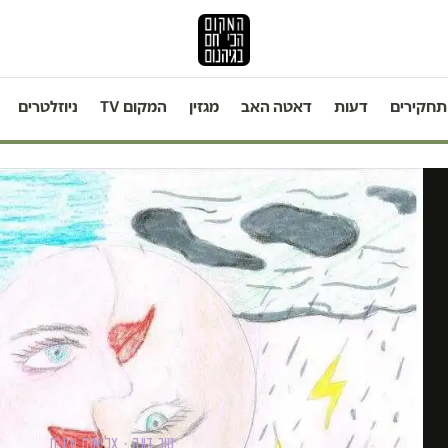
תחקירים
דעות
דאטה האב
מגזין
המקום TV
ניוזלטרים
טור דעה · אלימות מינית