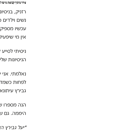
ציור מתוך קבוצת טיפו
רזניק, בניסי
עכשיו מספיק 
אין מי שיפעיל.
ניסיתי לסייע
הניסיונות שלי ב-100% אחוזי הצלחה. גם מי שהבטיחו, ניתקו
נאלמתי. אני 
לפחות כשמדוב
גבירץ עיתונא
היממה. גם שה
*יעל גבירץ ה