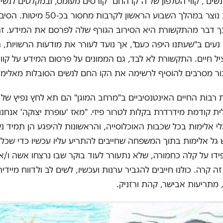
נשים", קווי הטלפון של ה"קו החם" קורסים מעומס, ובמקלטים לנשים
נפגעי אלימות נוצר במהלך השבוע הראשון לקרבות מחסו
 דבר מהתקשורת היא הסירוב הגורף שלה לפרסם את המידע. זה
נעים ב"שעתנו היפה כעם", אך נועד לעורר את מודעות הרשויות,
יל חיים. התקשורת לא לבד, גם הממונים על פרסום המידע על קווי
ור מסרבים להוסיף לרשימה את הקו החם לנשים הסובלות מאלימו
רבות החיים האינטנסיביים ב"מרחב המוגן" הם תא לחץ נפיץ של 
לית קודמת מידרדרת בקלות לטרור פיזי. "מאז 'עופרת יצוקה' אנחנו
י אלימות בכל שכבות האוכלוסייה, והראשונות להיפגע הן תמיד נש
גל אלימות בתוך המשפחה שחייבים להתריע עליו עכשיו כדי שכל 
דו על קלה כחמורה, שלא נתעורר לעוד בוקר שבו נרצחו אשה ו/או
 זה קרה. כולנו חייבים להגביר ערנות ועכשיו, לשים לב ולדווח מיידית
, מתריעות אבישר, קהת ורזניק.