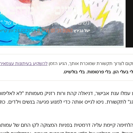
נשים בלי מרחב מו
נשים מוכות: הקורבנות השקופים של "צ
יעל גבירץ
·
המקום הכי חם בגיהנום
·
24.07.2014
·
זמן קריאה 2 
במקום לצרוך תקשורת שמוכרת אותך, הגיע הזמן
להשקיע בעיתונות עצמאית
י בעלי הון. בלי פרסומות. בלי בולשיט.
 עמלו ענת אבישר, דניאלה קהת ורות רזניק מעמותת "לא לאלימו
" לתקשורת. ניסו לגייס אותה כדי למנוע פגיעה בנשים וילדים. כול
לחימה קיימת עליה דרמטית בפניות המצוקה לקו החם של עמותת