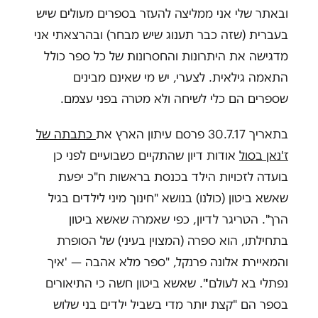
ובאתר שלי אני ממליצה להעזר בספרים מעולים שיש
בעברית (שזה כבר תענוג שיש מבחר) ובהרצאתי אני
מדגישה את היתרונות והחסרונות של כל ספר כולל
התאמה גילאית. לצערי, יש מי שאינם מבינים
שספרים הם כלי לשיחה ולא מטרה בפני עצמם.
בתאריך 30.7.17 פרסם עיתון הארץ את
כתבתה של
ז'נאן בסול
אודות דיון שהתקיים כשבועיים לפני כן
בועדה לזכויות הילד בכנסת בראשות ח"כ יפעת
שאשא ביטון (כולנו) בנושא "חינוך מיני לילדים בגיל
הרך". הטריגר לדיון, כפי שאמרה שאשא ביטון
בתחילתו, הוא ספרה (המצוין בעיני) של הסופרת
והמאיירת אלונה פרנקל, "ספר מלא אהבה — 'איך
נפתלי בא לעולם'". שאשא ביטון חשה כי התיאורים
בספר הם "קצת יותר מדי בשביל ילדים בני שלוש