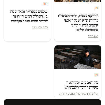
דעות
חינוך
שלטים בספרייה ותארים סוג
״דווקא עכשיו, ודווקא ביפו״:
ב': הטרלול המשיחי רוצה
עיריית ת״א העניקה אלפי
להדיר נשים גם מהאקדמיה
שקלים לגרעין תורני
ח״כ עדי עזוז
שמשתלט על יפו
סיון תהל
חינוך
מה יואב קיש יכול ללמוד
משרת החינוך הלבנונית?
אילת לוי
ו
הפורום לחשיבה אזורית