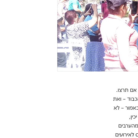
 אם תרצו.
בוד – ואת
אמור – לא
ין,
מהערבים
 לאירועים