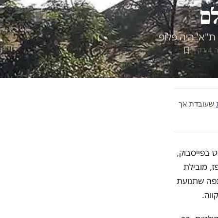
לם
ת"א' היה פלופ
ק׳
שעובדת אך
ט בפייסבוק,
, מובילת
תפה שתנועת
ווה.