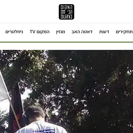
תחקירים
דעות
דאטה האב
מגזין
המקום TV
ניוזלטרים
טור דעה