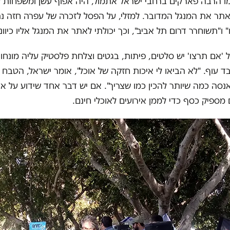
מו הרבה פארקים ברחבי ישראל אתמול, היה אפוף עשן ומשפחות קו
ר את המנגל המדובר. למזלי, על הפסל לזכרה של עפרה חזה נת
ו"תשוחרר דרום תל אביב", וכך יכולתי לאתר את המנגל אליו כיוונת
 'אם תרצו' יש סלטים, פיתות, בגטים וצלחת פלסטיק עליה מונחות
בד עוף. "לא הביאו לי איכות חזקה של אוכל", אומר ישראל, הטבח 
אנסה כמה שיותר להכין כמו שצריך". אם יש דבר אחד שידוע על ארגו
מספיק כסף כדי לממן אירועים לאוכלי חינם.