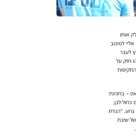
ק אותו
ליי לסיבוב
 אחרי שרץ לעבר
 חזק על
התקיפות
אס – בחגיגת
כחול-לבן,
גרוע. "הגדת
של שיבת