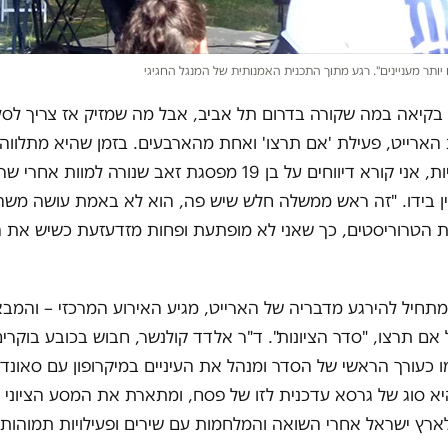
 יותר מעניינים". רגע מתוך התכנית האמנותית של המנגל החגיגי
בקיאה במה שקורה בדרום תל אביב, אבל מה שמזיק אז צריך לסל
הארייט, פעילת 'אם תרצו' ואחת מהארבעים. בזמן שהיא מתלווה א
שני של נקניקיות, אני קורא דיווחים על בן 19 מפסגת זאב שנורה למוות
ן בידו. "זה ראש ממשלה חלש שיש פה, הוא לא באמת עושה משהו
ת הטרוריסטים, כך שאני לא מופתעת ופחות מזדעזעת כשיש את 
מתחיל להירגע מדבריה של הארייט, מגיע האירוע המרכזי – והמב
ם תרצו, "סדר הציונות". ד"ר אלדד קולנשר, חבוש בכובע בוקרים 
 כעורך הראשי של הסדר ומנהל את העיניים במיקרופון עם סאונד 
א סוג של גרסא עדכנית לזו של פסח, ומתארת את המסע הציוני 
ארץ ישראל אחרי השואה והמלחמות עם שירים ופעילויות תמוהות.