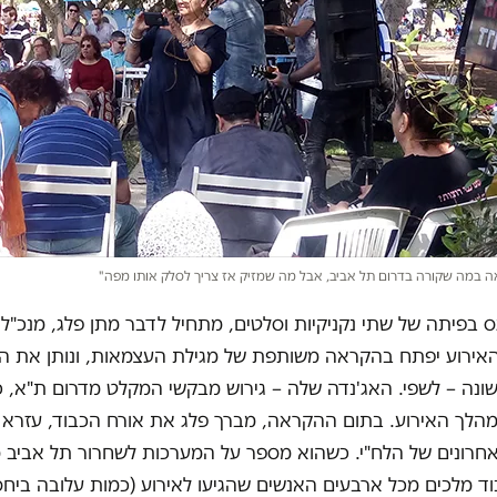
ה במה שקורה בדרום תל אביב, אבל מה שמזיק אז צריך לסלק אותו מפה"
גס בפיתה של שתי נקניקיות וסלטים, מתחיל לדבר מתן פלג, מנכ"ל
האירוע יפתח בהקראה משותפת של מגילת העצמאות, ונותן את הכ
נה – לשפי. האג'נדה שלה – גירוש מבקשי המקלט מדרום ת"א, כ
מהלך האירוע. בתום ההקראה, מברך פלג את אורח הכבוד, עזרא יכ
חרונים של הלח"י. כשהוא מספר על המערכות לשחרור תל אביב 
וד מלכים מכל ארבעים האנשים שהגיעו לאירוע (כמות עלובה ביחס