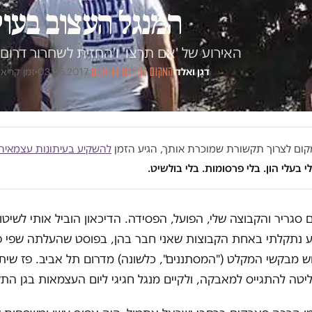
המנגל העצוב בעו
האירוע של 'אם תרצו' ו'החזית לשחרור דרום 
דגן ואלד
·
המקום הכי חם בגיהנום
·
03.05.2017
·
זמן קריאה 4 ד
במקום לצרוך תקשורת שמוכרת אותך, הגיע הזמן
להשקיע בעיתונות עצמאית
י בעלי הון. בלי פרסומות. בלי בולשיט.
ם סגריר והקבוצה שלי, הפועל, הפסידה. הדיכאון הוביל אותי לשיטו
נתקלתי באחת הקבוצות שאני חבר בהן, בפוסט שהעלתה שפי פז
ש מבקשי המקלט ("המסתננים", כלשונה) מדרום תל אביב. פז שי
טה להתגייס למאבקה, ולקיים מנגל חגיגי ליום העצמאות בגן התק