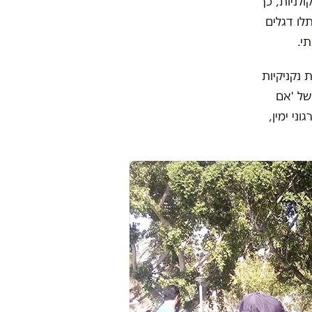
לניות, כך
לו דגלים
י.
 נקניקיות
של 'אם
ני ימין,