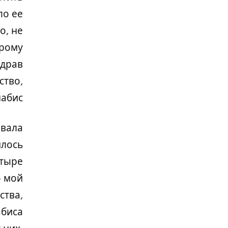
по ее
о, не
орому
здрав
ство,
абис.
овала
илось
етыре
– мой
ства,
абиса