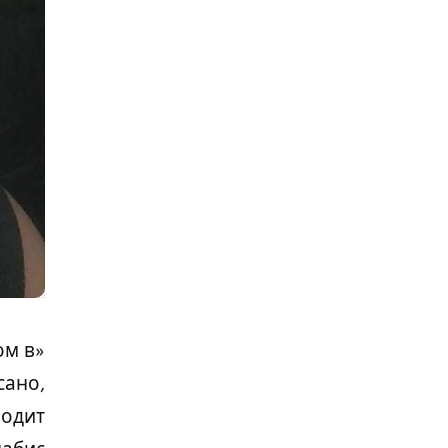
ом в
сано,
водит