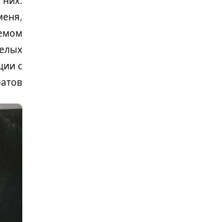
 них.
меня,
иемом
желых
ции с
тов».