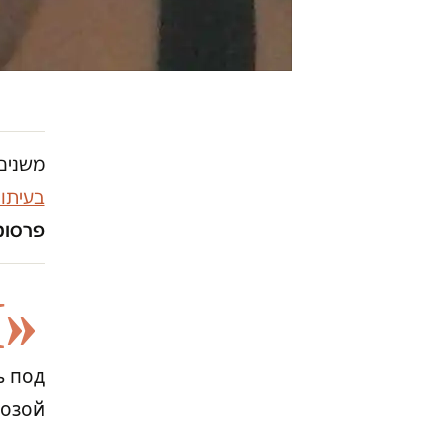
משנים 
בעיתו
פרסומו
Я
ь под
озой».