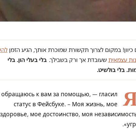
כיוון! במקום לצרוך תקשורת שמוכרת אותך, הגיע הזמן
להש
נות עצמאית
שעובדת אך ורק בשבילך.
בלי בעלי הון. בלי
ת. בלי בולשיט.
«
обращаюсь к вам за помощью, — гласил
статус в Фейсбуке. – Моя жизнь, мое
здоровье, мое достоинство, моя независимост
угр