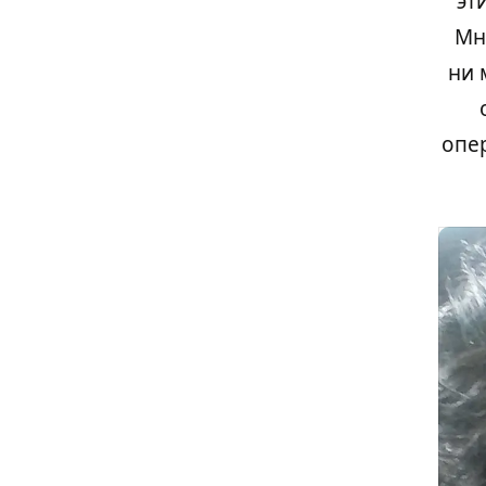
эт
Мн
ни 
опе