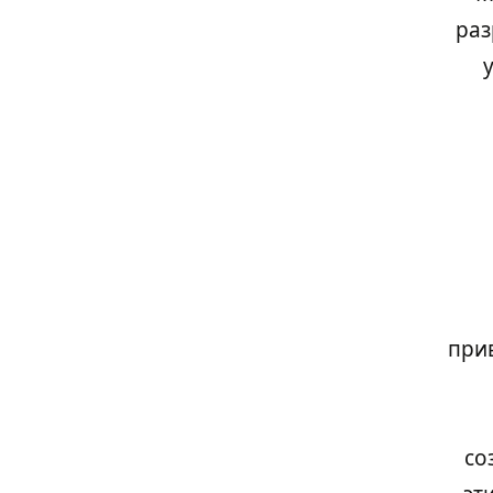
раз
прив
со