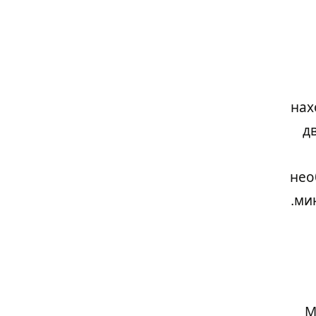
нах
д
нео
мин
М