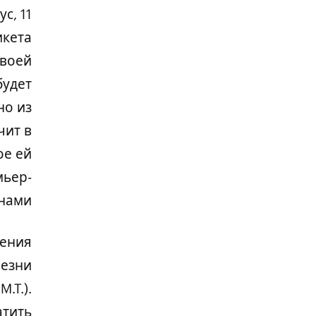
ус,
икета
своей
будет
но из
чит в
ое ей
мьер-
нами.
жения
лезни
.T.).
атить