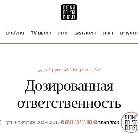
תחקירים
דעות
דאטה האב
מגזין
המקום TV
ניוזלטרים
מגזין · русский / English / عربى
Дозированная
ответственность
מנהל האתר
·
המקום הכי חם בגיהנום
·
20.04.2015
·
זמן קריאה 4 דק׳