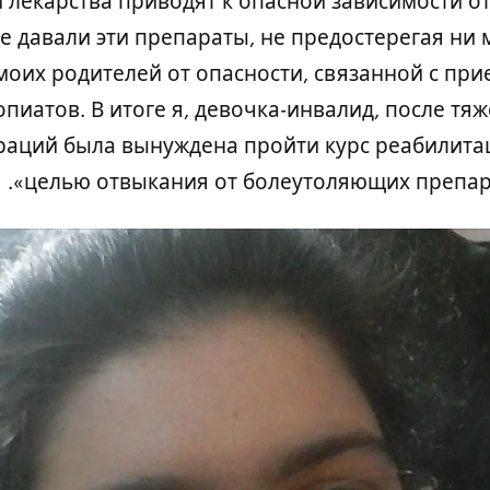
и лекарства приводят к опасной зависимости от
е давали эти препараты, не предостерегая ни 
моих родителей от опасности, связанной с пр
опиатов. В итоге я, девочка-инвалид, после тя
раций была вынуждена пройти курс реабилита
целью отвыкания от болеутоляющих препара