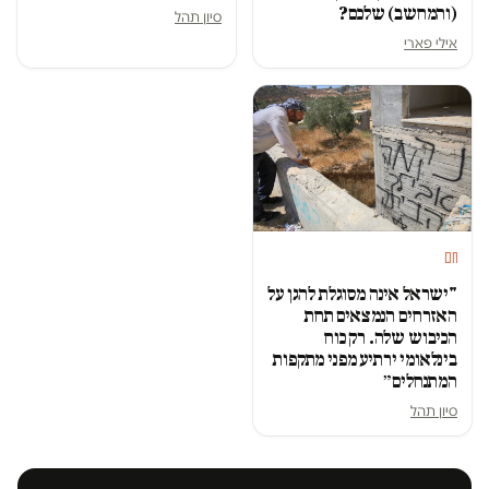
(והמחשב) שלכם?
סיון תהל
אילי פארי
חם
"ישראל אינה מסוגלת להגן על
האזרחים הנמצאים תחת
הכיבוש שלה. רק כוח
בינלאומי ירתיע מפני מתקפות
המתנחלים״
סיון תהל