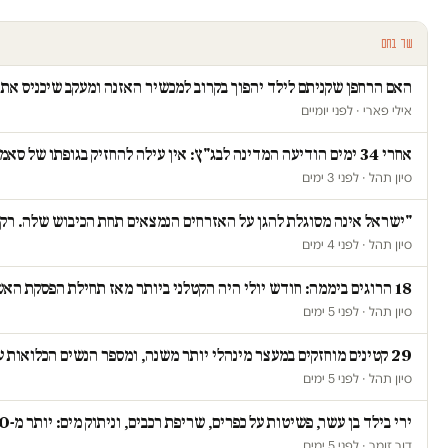
עוד בחם
האם הרחפן שקניתם לילד יהפוך בקרוב למכשיר האזנה ומעקב שיכניס א
אילי פארי · לפני יומיים
אחרי 34 ימים הודיעה המדינה לבג"ץ: אין עילה להחזיק בגופתו של סאמי ג'עסוס
סיון תהל · לפני 3 ימים
"ישראל אינה מסוגלת להגן על האזרחים הנמצאים תחת הכיבוש שלה. רק כ
סיון תהל · לפני 4 ימים
18 הרוגים ביממה: חודש יולי היה הקטלני ביותר מאז תחילת הפסקת האש ברצועת עזה
סיון תהל · לפני 5 ימים
29 קטינים מוחזקים במעצר מינהלי יותר משנה, ומספר הנשים הכלואות על רקע ביטחוני זינק ב-67 אחוז
סיון תהל · לפני 5 ימים
ירי בילד בן עשר, פשיטות על כפרים, שריפת רכבים, וניתוק מים: יותר מ-20 תקיפות ביממה אחת בגדה
דור זומר · לפני 5 ימים