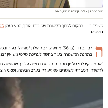
הרב דב חיון | צילום: קהילת מוריה, חיפה
משנים כיוון! במקום לצרוך תקשורת שמוכרת אותך, הגיע הזמן
להש
בולשיט.
ה
רב דב חיון (בן 56) מחיפה, רב קהילת "מורי
בתחנת המשטרה בעיר בחשד לעריכת טקסי נישואין "בניגו
"אתמול קיבלתי טלפון מתחנת משטרת חיפה על כך שהוגשה תלונה 
לחקירה. הסברתי לשוטרים שאגיע רק בערב הביתה, ושאני רוצה 