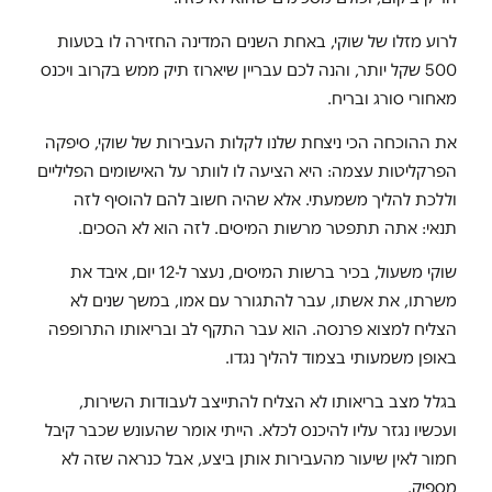
לרוע מזלו של שוקי, באחת השנים המדינה החזירה לו בטעות
500 שקל יותר, והנה לכם עבריין שיארוז תיק ממש בקרוב ויכנס
מאחורי סורג ובריח
.
את ההוכחה הכי ניצחת שלנו לקלות העבירות של שוקי, סיפקה
הפרקליטות עצמה: היא הציעה לו לוותר על האישומים הפליליים
וללכת להליך משמעתי. אלא שהיה חשוב להם להוסיף לזה
תנאי: אתה תתפטר מרשות המיסים. לזה הוא לא הסכים
.
שוקי משעול, בכיר ברשות המיסים, נעצר ל-12 יום, איבד את
משרתו, את אשתו, עבר להתגורר עם אמו, במשך שנים לא
הצליח למצוא פרנסה. הוא עבר התקף לב ובריאותו התרופפה
באופן משמעותי בצמוד להליך נגדו.
בגלל מצב בריאותו לא הצליח להתייצב לעבודות השירות,
ועכשיו נגזר עליו להיכנס לכלא. הייתי אומר שהעונש שכבר קיבל
חמור לאין שיעור מהעבירות אותן ביצע, אבל כנראה שזה לא
מספיק.