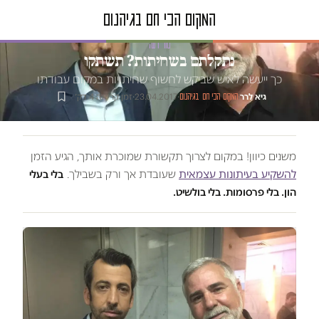
טור דעה
נתקלתם בשחיתות? תשתקו
כך ייעשה לאיש שביקש לחשוף שחיתויות במקום עבודתו
גיא לרר
·
·
23.04.2017
·
זמן קריאה 4 דק׳
המקום הכי חם בגיהנום
משנים כיוון! במקום לצרוך תקשורת שמוכרת אותך, הגיע הזמן
להשקיע בעיתונות עצמאית
שעובדת אך ורק בשבילך.
בלי בעלי
הון. בלי פרסומות. בלי בולשיט.