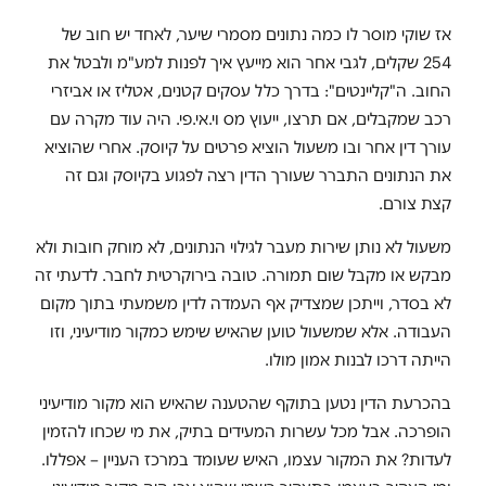
אז שוקי מוסר לו כמה נתונים מסמרי שיער, לאחד יש חוב של
254 שקלים, לגבי אחר הוא מייעץ איך לפנות למע"מ ולבטל את
החוב. ה"קליינטים": בדרך כלל עסקים קטנים, אטליז או אביזרי
רכב שמקבלים, אם תרצו, ייעוץ מס וי.אי.פי. היה עוד מקרה עם
עורך דין אחר ובו משעול הוציא פרטים על קיוסק. אחרי שהוציא
את הנתונים התברר שעורך הדין רצה לפגוע בקיוסק וגם זה
קצת צורם.
משעול לא נותן שירות מעבר לגילוי הנתונים, לא מוחק חובות ולא
מבקש או מקבל שום תמורה. טובה בירוקרטית לחבר. לדעתי זה
לא בסדר, וייתכן שמצדיק אף העמדה לדין משמעתי בתוך מקום
העבודה. אלא שמשעול טוען שהאיש שימש כמקור מודיעיני, וזו
הייתה דרכו לבנות אמון מולו.
בהכרעת הדין נטען בתוקף שהטענה שהאיש הוא מקור מודיעיני
הופרכה. אבל מכל עשרות המעידים בתיק, את מי שכחו להזמין
לעדות? את המקור עצמו, האיש שעומד במרכז העניין – אפללו.