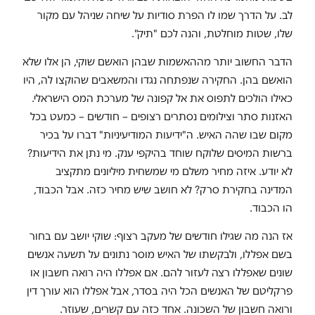
לב. על הדרך שמו לו הפרת סודיות על שיחה שניהל עם מקור
שלו, שטות מוחלטת, והנה לכם "תיק".
הדבר החשוב יותר מההאשמות שבהן הואשם שוקי, הן אלו שלא
הואשם בהן. החקירה שנפתחה נגדו והמשאבים שהוקצו לה, היו
כאילו הולכים לתפוס את אל קפונה של מערכת המס הישראלי.
האזנות סתר וצילומים נסתרים רצופים – חודשים – כמעט בכל
מקום שבו שהה האיש. ה"ידיעות המודיעיניות" דברו על בכיר
ברשות המיסים שלוקח שוחד בהיקפי ענק. מי נתן את הידיעות?
לא יודע. איזה מחיר משלם מי שמשחית מיליונים מתקציב
המדינה בחקירת סרק? לא חושב שיש מחיר כזה. אבל הכבוד,
הו הכבוד
.
אז הנה מה שגילו חודשים של מעקב רצוף: שוקי יושב עם בחור
בשם אפללו, ולבקשתו של האיש מוסר נתונים על תשעה אנשים
שונים שאפללו רצה לעזור להם. אם אפללו היה רואה חשבון או
פרקליטם של האנשים הכל היה בסדר, אבל אפללו הוא עורך דין
ורואה חשבון של השכונה. אחד כזה עם קשרים, שעוזר.