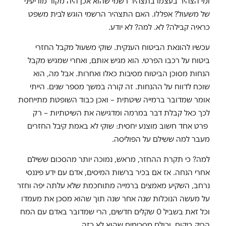
ומי הצהיר בעצמו בתצהיר רשמי שהוא אכן היה מקור מודיעיני
של משעול? אפללו. האם התצהיר הרשמי הוגש לבית משפט
כראיה קבילה? לא. למה? לא יודע
.
עכשיו להונאת הביטוח הענקית. שוקי משעול מקבל החזרי
ביטוח על רכבו הפרטי. הוא מגיש אותם, ואחרי שמגיש מקבל
הנחות מסוכן הביטוח מסיבות כאלו ואחרות. אבל מה, הוא
שוכח לדווח על ההנחות. זה קורה במשך מספר שנים. הייתי
אומר שמדובר ברמייה שיטתית – ואכן כבוד השופטת מתייחסת
לכך כאל קבלת דבר במרמה ומדגישה את השיטתיות – רק
פרט אחד חשוב מוצנע יחסית: שוקי לא באמת קיבל החזרים
מעבר למה ששילם על הפוליסה.
למה? כי תקרת ההחזר, מראש, נמוכה יותר מהסכום ששילם
אחרי הנחה. אז אם בכיר ברשות המיסים, אדם עם ידע פיננסי
נרחב, השקיע מאמצים ברמייה מתוחכמת שלא עלתה יפה וחזר
על מעשה הנוכלות שנה אחר שנה תוך שהוא מסכן את מעמדו
וכל זאת בשביל 0 שקלים חדשים, הרי שמדובר באדם עם המח
הריק ביקום, וכולם מסכימים שהוא לא כזה.