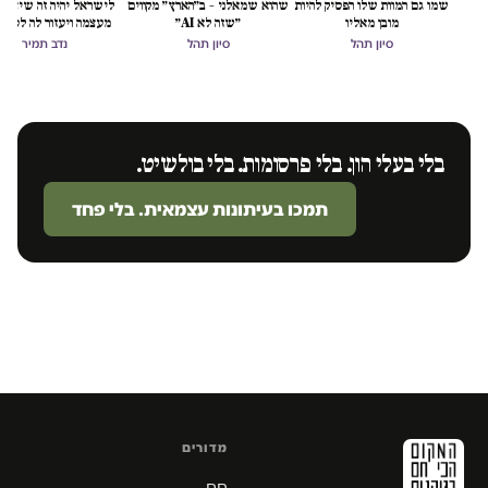
שמו גם המוות שלו הפסיק להיות
שהוא שמאלני – ב״הארץ״ מקווים
לישראל יהיה זה שיציל 
מובן מאליו
״שזה לא AI״
מעצמה ויעזור לה לסיים
הכיבוש
סיון תהל
סיון תהל
נדב תמיר
בלי בעלי הון. בלי פרסומות. בלי בולשיט.
תמכו בעיתונות עצמאית. בלי פחד
מדורים
חם