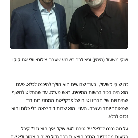
שוקי משעול (מימין) וגיא לרר בשבוע שעבר. צילום: וולי את קוקו
זה שוקי משעול, ובעוד שבועיים הוא הולך להיכנס לכלא. פעם
הוא היה בכיר ברשות המיסים, ראש מע״מ. עד שהחליט לחשוף
שחיתויות של חבריו וטיוח של פרקליטת המחוז רות דוד
שמאוחר יותר נעצרה. העניין הוא שרות דוד יצאה בלי כלום והוא
נכנס לכלא.
על מה נכנס לכלא? על גניבת 542 שקל. איך הוא גנב? קיבל
בטעות מהמדינה החזר הוצאות רכב גדול משהיה אמור ולא שם