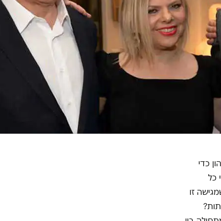
ן כדי
 כל
גישה זו
תות?
חילה בין