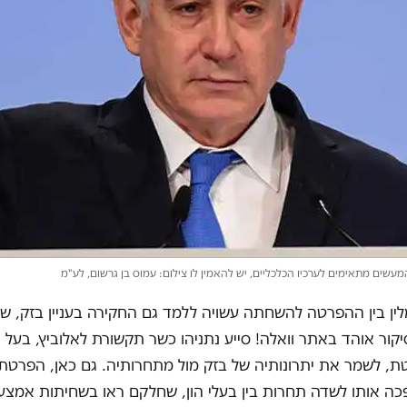
עשים מתאימים לערכיו הכלכליים, יש להאמין לו צילום: עמוס בן גרשום, לע"מ
לין בין ההפרטה להשחתה עשויה ללמד גם החקירה בעניין בזק, ש
קור אוהד באתר וואלה! סייע נתניהו כשר תקשורת לאלוביץ, בעל
, לשמר את יתרונותיה של בזק מול מתחרותיה. גם כאן, הפרטתו
ה אותו לשדה תחרות בין בעלי הון, שחלקם ראו בשחיתות אמצעי