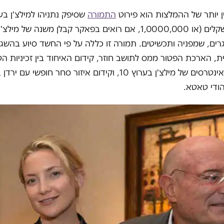
 יותר של ההמלצות הוא פירוט
התמורה
שסיפק נתניהו למילצ'ן בע
750,000 השקלים (או 1,0000,000, אם רואים בפאקר קבלן משנה של מי
רים, שמפניה ותכשיטים. תמורה זו כללה על פי החשד סיוע בהשגת
, הארכת הפטור ממס לתושב חוזר, קידום האיחוד בין זכיניות הט
וקשת, סיוע לאינטרסים של מילצ'ן בערוץ 10, וקידום איזור סחר חו
ודי טאטא.