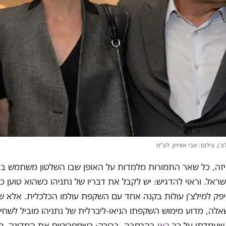
לצ'ן. צילום: אבי אוחיון, לע"מ
ויזה, כל שאר התמורות מלמדות על האופן שבו השלטון משתמש בהו
ראל. וראוי להדגיש: יש לקבל את דבריו של נתניהו כשהוא טוען כי
ק למילצ'ן עולות בקנה אחד עם השקפת עולמו הכלכלית. אלא שמ
ה, מדוע מימוש השקפתו הניאו-ליברלית של נתניהו מוביל לשחי
שעמדתי על כך
כאן
בהרחבה, ברורה: כשמפריטים את המדינה, מת