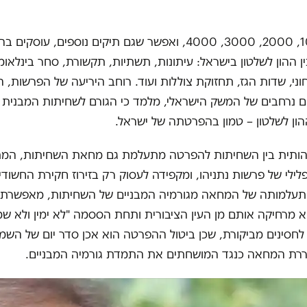
התיקים 1000, 2000, 3000, 4000, ואפשר שגם תיקים נוספים, עוס
ן ההון לשלטון בישראל: עיתונות, תשתיות, תקשורת, סחר בינלאומי
ני, שדות הגז, תחזוקת צוללות ועוד. רוחב היריעה של הפרשות, 
נרחבים של המשק הישראלי, מלמד כי הגורם לשחיתות המבנית – 
ון לשלטון – טמון בהפרטתה של ישראל.
הותית בין השחיתות להפרטה מתעלמת גם מחאת השחיתות, המ
לילי של פרשות נתניהו, ומקפידה לעסוק רק בזירוז חקירת החשוד
 התעלמותה של המחאה מגורמיה המבניים של השחיתות, מאפשרת
מרחיקה אותם מן העין הציבורית ותחת הססמה "לא ימין ולא שמ
חסינים מביקורת, שכן ביטול ההפרטה הוא אכן סדר יום של השמא
רת המחאה כנגד המושחתים את התמדת גורמיה המבניים.