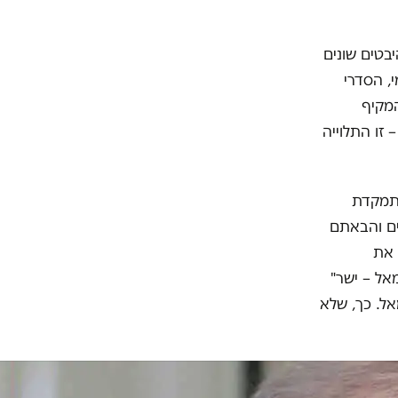
קים בהיבטים שונים
, הסדרי
המקיף
זו התלוייה
תמקדת
ים והבאתם
 את
אל – ישר"
ל. כך, שלא