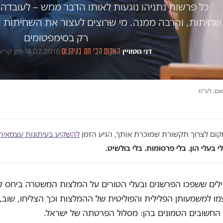
כל פרשות נתניהו נוגעות לאותו הדבר ממש – לעוב
שחיתות, והרבה ממנה. מי שרוצים לעצור את השחיתות צ
רק בסימפטומים
דני גוטוויין
·
המקום הכי חם בגיהנום
·
18.02.2018
·
זמן קריאה 3
שום, לע"מ
במקום לצרוך תקשורת שמוכרת אותך, הגיע הזמן
להשקיע בעיתונות עצמאית
י בעלי הון. בלי פרסומות. בלי בולשיט.
לים ששפכו הפרשנים ובעלי הטורים על המלצות המשטרה ביחס לתי
ו למשמעותן הפלילית והפוליטית של ההמלצות וכך הצליחו, שוב,
 החשובים הטמונים בהן: מסלול הפרטתה של ישראל.