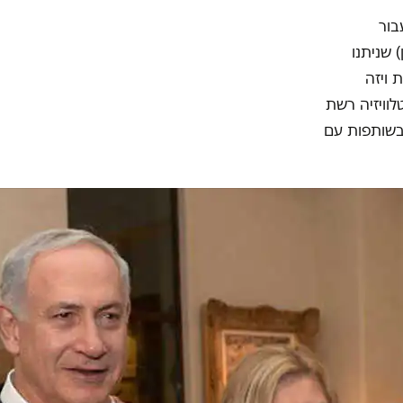
בור
לצ'ן) שניתנו
 ויזה
לוויזיה רשת
פשי עם ירדן בשותפות עם