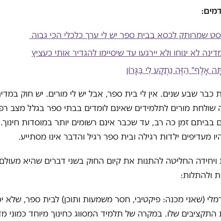
מים:
סט שמרותק לכסא בבית ספר יש לי ערך כלכלי הכי גבוה
ינה לא ינוחו ולא יירגעו עד שיסיימו להגדיר אותי כעציץ
תָּה אָלֶף" הַזֶּה נִתְקָע לִי בַּגָּרוֹן
 כבר שבע שנים. אין לי בית ספר, אבל יש לי מורים. יש חוק במדי
 שולחת מורים לתלמידים שאינם לומדים בבתי ספר בגלל מצב רפוא
בביתם זמן כה רב, עד שכבר אינם רשומים יותר במוסדות חינוך. 
היו מעדיפים ילדות רגילה ובית ספר רגיל והדבר אינו מסתייע.
יחידה החליטה להתנות את קיום החוק בשני דברים שהיא מעולם 
ת ולהתלות:
רמלי (שאני מכנה: פיקטיבי, חסר משמעות ותוכן) לבית ספר, שלא י
התקציבים שלו. במקרה של תלמיד המסווג כחינוך מיוחד כמוני מד