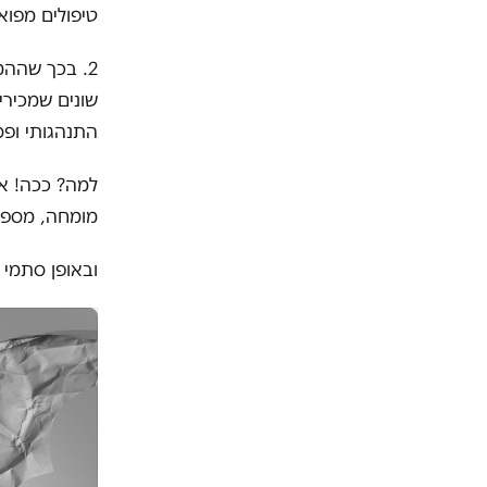
טיפולים מפוא
2. בכך שההמ
שונים שמכיר
התנהגותי ופ
למה? ככה! אנ
מומחה, מספר 
ובאופן סתמי ו