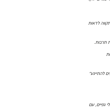
קווה לדאות
ת תרבות.
ת
ם להתייגע״
י גפיים, עם