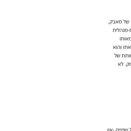
 של מאבק,
-מנהלית
אותו
אתו והוא
וותת של
ק. לא
 שמיים -אין.