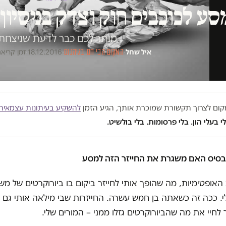
ע לכוכבים חוק וצדק בניסיון 
מותר לכם כבר לדעת שניצחתי
איל שחל
·
המקום הכי חם בגיהנום
·
18.12.2016
·
זמן קריאה 6 ד
במקום לצרוך תקשורת שמוכרת אותך, הגיע הזמן
להשקיע בעיתונות עצמאית
י בעלי הון. בלי פרסומות. בלי בולשיט.
בסיס האם משגרת את החייזר הזה למסע
 האופטימיות, מה שהופך אותי לחייזר ביקום בו ביורוקרטים של מש
י. ככה זה כשאתה בן חמש עשרה. החייזרות שבי מילאה אותי גם 
 לחיי את מה שהביורוקרטים גזלו ממני – המורים שלי.