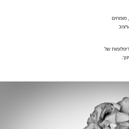
 מומחים
יצוב
יפלומות של
וך.