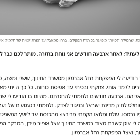
ת, שהמילה "זכויות" מופיעה בכותרת תפקידם, יברחו ממאבק על הפרת זכויות של תלמיד. אי
לעתיד: לאחר ארבעה חודשים אני נוחת בחזרה. מותר לכם כבר ל
ודיעה לי המפקחת רחל אברמזון ממשרד החינוך, ששלי ומשה, מו
רים ללמד אותי. צחקתי ובכיתי עד אפיסת כוחות. כל כך הייתי מא
ליהם. ארבעה חודשים נלחמתי להחזרתם. מהיום בו הודיעו לי שה
מוחלט לחוק מדינת ישראל ובניגוד לצדק. נלחמתי בגעגועים של נער 
יו נרמסו. עולם ומלואו הקמתי מריבצו: מהכנסת עד ליועץ המשפט
לי אוזן קשבת מאוד במשרד החינוך אצל אופיר מידן, המבקר הפנ
ך, ואצל המפקחת רחל אברמזון.