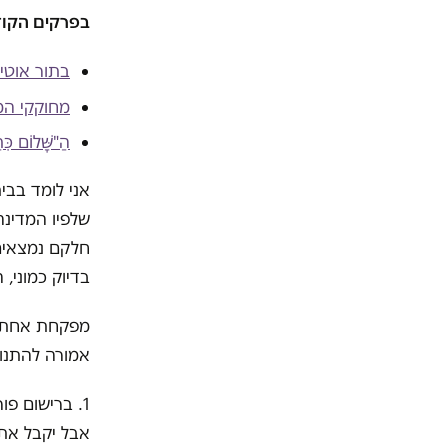
בפרקים הקוד
בתור אוטי
מחוקקי המד
הַ"שָּׁלוֹם כִּ
אני לומד בבית
שלפיו המדינה
חלקם נמצאים 
בדיוק כמוני, 
מפקחת אחת ו
אמורה להתנו
1. ברישום פו
אבל יקבל את 