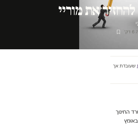
להחזיר את מוריי
ק׳
שעובדת אך
רד החינוך
באומץ