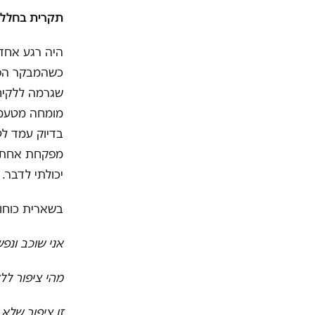
תקרית בחלל (ב
היה רגע אחד,
כשהמבקר הפני
שגרמה ללקיח
מומחה מטעמי
בדיוק עמד לט
מפקחת אחת במ
יכולתי לדבר.
בשארית כוחו
אני שוכב ונפש
מהי ציפור לל
זו ציפור שלא 