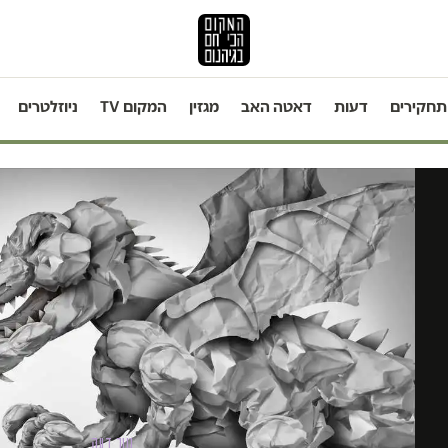
תחקירים
דעות
דאטה האב
מגזין
המקום TV
ניוזלטרים
טור דעה