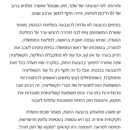
וחירותו
.
לפי הצעתה של שקד, חוק שנפסל יאושרר מחדש ברוב
של 61 ח"כים לפחות, ויהיה תקף למשך ארבע שנים.
בינתיים ההצעה לא עלתה להצבעה במליאת הכנסת, מאחר
ששרת המשפטים ציפי לבני מיהרה להגיש ערר על החלטת
הוועדה, שהיא עצמה יושבת בראשה, למליאת הממשלה.
לכאורה, בסמכותו של ראש הממשלה בנימין נתניהו לעכב את
הדיון בערר עד אין קץ, וכל עוד לא מתקבלת החלטה, הקואליציה
אינה אמורה לתמוך בהצעת החוק, במקרה שזו תעלה בכל זאת
להצבעה בכנסת. אבל כל זה תקף רק כל עוד הקואליציה
מתפקדת. כשמתחילים לצוץ סימנים ראשונים להתפוררות
המשמעת הפרלמנטרית של חברי הקואליציה, זה הרגע שבו
פרוצדורות כמו ערר וכמו משמעת קואליציונית מאבדות את
תוקפן, והצעות חוק הזויות ומסוכנות עלולות לעבור.
יש משהו מתעתע בהצעה הזאת, מאחר שכמו פסולת
חקיקתית אחרת, גם היא עטופה בעטיפת צלופן מרשרשת,
תמימה למראה. לעטיפה הזו קוראים "תוקפו של חוק חורג",