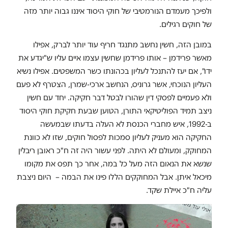
ולפיכך מעמדם הנורמטיבי של חוקי היסוד איננו גבוה יותר מזה
של חוקים רגילים.
במובן הזה, חשין נחשב מתנגד חריף עוד יותר לברק, אפילו
מאשר פרידמן – אותו פרידמן שחשין עצמו איים עליו ש"יגדע את
ידו", אם יעז להתנכל לעליון בכהונתו כשר המשפטים. אפילו נשיא
העליון הנוכחי, אשר גרוניס, הנחשב ארכי-שמרן, הצטרף לא פעם
ולא פעמיים לפסקי דין שהורו לבטל דבר חקיקה. יחד עם חשין
ניצב תמיד הפוליטיקאי התורן, הטוען שבעת חקיקת חוקי היסוד
ב-1992, איש מחברי הכנסת לא העלה בדעתו שבמעשה
החקיקה הוא מעניק לעליון סמכות לפסול חוקים, שזו לא כוונת
המחוקק, ומעולם לא היתה. לפני עשור היה זה ח"כ ראובן ריבלין
שנשא את הנאום הזה מעל כל במה, אחר כך תפס את מקומו
מיכאל איתן. אבל המחוקקים הללו פינו את הבמה – היום ניצבת
עליה ח"כ איילת שקד.