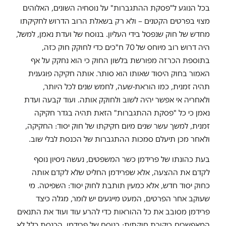
בכל הנוגע ל"פסקת ההתגברות" על נוסחיה השונים, האלוהים
מצוי בפרטים הקטנים – ולא רק בשאלת הרוב הדרוש לחקיקתו
מחדש של חוק שנפסל בידי העליון. בנוסח של ועדת נאמן, למשל,
היה דרוש רוב מיוחס של 70 ח"כים כדי לחוקק חוק כזה,
בתוספת הכרזה מפורשת בלשון החוק כי הוא נחקק על אף
האמור בחוק היסוד שאותו הוא סותר. אותה חקיקה פוגענית
תהיה זמנית, כמו הוראת-שעה, לחמש שנים לכל היותר,
ולאחריה אי אפשר יהיה לשוב ולחוקק אותה. ועוד קבעה ועדת
נאמן כי כל "פסקת ההתגברות" הזאת תהיה בגדר חקיקה
זמנית, למשך עשר שנים מיום חקיקתו של חוק יסוד: החקיקה,
ולאחר מכן תיעלם סמכות ההתגברות של הכנסת לבלי שוב.
בעת כהונתו של פרידמן כשר המשפטים, נעשה ניסיון נוסף
לקדם את ההצעה, אלא שפרידמן החליט שלא לקדם אותה
כחוק יסוד חדש, אלא כמעין תותבת לחוק יסוד: השפיטה. מי
שעוקב אחר הפרטים, המעט מייגעים יש לומר, מגלה כיצד
פרידמן מסובב את כל ההוראות כדי להרע עוד ועוד את התנאים
המאפשרים ביקורת חוקתית: בנוסח של פרידמן, הכנסת כלל לא