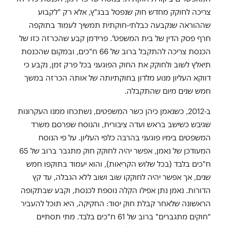
צריכה לחוקק מחדש חוק שנפסל בבג"ץ, אלא רק "לקבוע
שההוראה שנקבעה כבלתי-חוקתית תמשיך לעמוד בתוקפה
חרף פסק הדין של בית המשפט". פרידמן קבע שהכרזה כזו של
הכנסת צריכה להתקבל ברוב של 66 ח"כים, ובמקום שהכנסת
תיאלץ לשוב ולחוקק את החוק הפוגעני בכל פרק זמן, נקבע כי
דווקא העליון מנוע מלדון בחוקתיותה של אותה הכרזה במשך
חמש שנים מיום שהתקבלה.
ב-2012, כשנאמן כיהן כשר המשפטים, נשתכחו ממנו העקרונות
שגיבש כשישב בראש ועדה ציבורית, והנוסח שפרסם משרד
המשפטים בימיו פוגעני בהרבה כלפי העליון. על פי הנוסח
המעודכן של נאמן, אפשר יהיה לחוקק חוק מתגבר ברוב של 65
ח"כים בלבד (בכל שלוש הקריאות), והוא יעמוד בתוקפו חמש
שנים, אך אפשר יהיה לחוקקו שוב ושוב ללא הגבלה, עד קץ
הדורות. נאמן נתן אפילו הקלה נוספת לכנסת, וקבע שבתקופה
הראשונה שלאחר קבלת חוק יסוד: החקיקה, היא תוכל להעביר
"חוקים מתגברים" ברוב של 61 ח"כים בלבד. מתי תסתיים