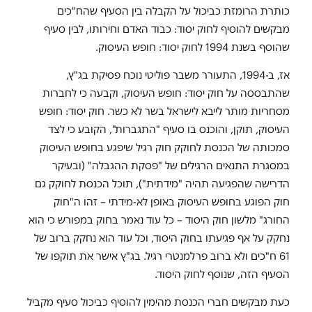
כותרת הרומזת כביכול על הקבלה בין הסעיף שהח"כים
מבקשים להוסיף לחוק יסוד: כבוד האדם וחירותו, לבין סעיף
שהוסף בשנת 1994 לחוק יסוד: חופש העיסוק.
אז, ב-1994, התעורר משבר פוליטי נוכח פסיקת בג"ץ,
שהתבססה על חוק יסוד: חופש העיסוק, וקבעה כי לחברות
מסחריות מותר לייבא לישראל בשר לא כשר. חוק יסוד: חופש
העיסוק, תוקן, והוכנס בו סעיף "התגברות", הקובע כי לצד
סמכותה של הכנסת לחוקק חוק רגיל שיפגע בחופש העיסוק
במסגרת התנאים הרגילים של "פסקת ההגבלה" (ובעיקר
הדרישה שהפגיעה תהיה "מידתית"), תוכל הכנסת לחוקק גם
חוק הפוגע בחופש העיסוק באופן לא-מידתי – זהו ה"חוק
החורג" מלשון חוק היסוד – כל עוד נאמר בחוק במפורש כי הוא
נחקק על אף פגיעתו בחוק היסוד, וכל עוד הוא נחקק ברוב של
61 ח"כים ולא ברוב פרלמנטרי רגיל. בג"ץ אישר את תוקפו של
הסעיף הזה, שנוסף לחוק היסוד.
כעת מבקשים חברי הכנסת מהימין להוסיף כביכול סעיף מקביל