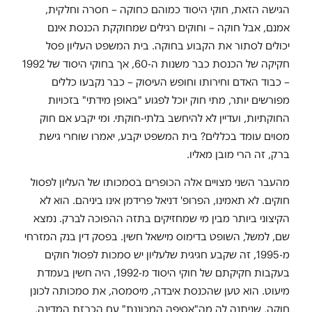
הגישה הזאת, חוקי היסוד כמוהם כחוקה – חסרה וחלקית,
אמנם, אבל חוקה – וחוקים רגילים שמחוקקת הכנסת אינם
יכולים לסתור את הקבוע בחוקה. בית המשפט העליון פסל
חקיקה של הכנסת כבר משנות ה-60, אך בחוקי היסוד של 1992
– כבוד האדם וחירותו וחופש העיסוק – כבר נקבעו כללים
מפורשים יותר, מתי חוק יוכל לפגוע "באופן מידתי" בזכויות
החוקתיות, ועדיין לא להיחשב בלתי-חוקתי. ומי יקבע אם חוק
מסוים עומד בכללים? בית המשפט יקבע, יאמרו שוחרי גישת
ברק, זה הרי מובן מאליו.
מהעבר השני מצויים אלה הכופרים בסמכותו של העליון לפסול
חוקים. לא תאמינו, הפרופ' דניאל פרידמן אינו ביניהם. הוא לא
הקיצוני ביותר מבין מי שמחזיקים בתזה ההפוכה לברק. נמצא
שם, למשל, השופט בדימוס מישאל חשין. בפסק דין בנק המזרחי
מ-1995, זה שקבע חגיגית שלעליון יש סמכות לפסול חוקים
בעקבות חקיקתם של חוקי היסוד מ-1992, היה חשין בעמדת
מיעוט. הוא טען שהכנסת איבדה, מיסמסה, את סמכותה לכונן
חוקה, שניתנה לה מה"אסיפה המכוננת" עם הכרזת המדינה,