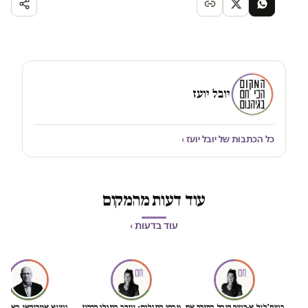
יובל יועז
כל הכתבות של יובל יועז ›
עוד דעות מהמקום
עוד בדעות ›
כשח'ליל א-רשק קיבל בחזרה את
מבחן בוזגלוס: יעקב בוזגלו הכריז
נשיא אמריקאי באמת ט