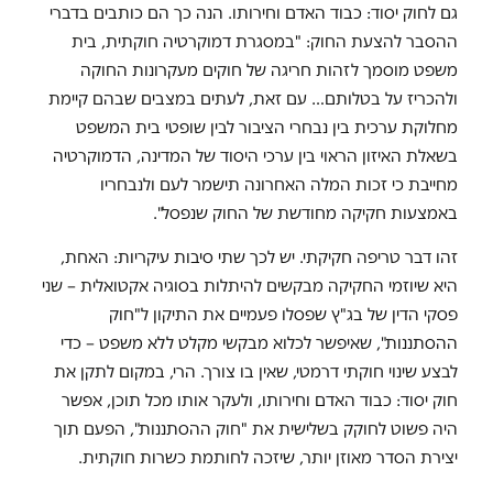
גם לחוק יסוד: כבוד האדם וחירותו. הנה כך הם כותבים בדברי
ההסבר להצעת החוק: "במסגרת דמוקרטיה חוקתית, בית
משפט מוסמך לזהות חריגה של חוקים מעקרונות החוקה
ולהכריז על בטלותם… עם זאת, לעתים במצבים שבהם קיימת
מחלוקת ערכית בין נבחרי הציבור לבין שופטי בית המשפט
בשאלת האיזון הראוי בין ערכי היסוד של המדינה, הדמוקרטיה
מחייבת כי זכות המלה האחרונה תישמר לעם ולנבחריו
באמצעות חקיקה מחודשת של החוק שנפסל".
זהו דבר טריפה חקיקתי. יש לכך שתי סיבות עיקריות: האחת,
היא שיוזמי החקיקה מבקשים להיתלות בסוגיה אקטואלית – שני
פסקי הדין של בג"ץ שפסלו פעמיים את התיקון ל"חוק
ההסתננות", שאיפשר לכלוא מבקשי מקלט ללא משפט – כדי
לבצע שינוי חוקתי דרמטי, שאין בו צורך. הרי, במקום לתקן את
חוק יסוד: כבוד האדם וחירותו, ולעקר אותו מכל תוכן, אפשר
היה פשוט לחוקק בשלישית את "חוק ההסתננות", הפעם תוך
יצירת הסדר מאוזן יותר, שיזכה לחותמת כשרות חוקתית.