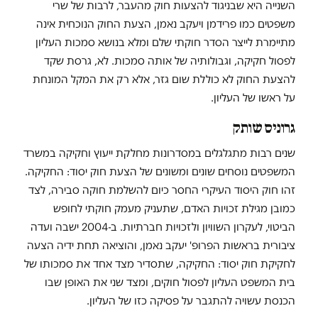
השנייה היא שבניגוד להצעות חוק מהעבר, לרבות של שרי
משפטים כמו פרידמן ויעקב נאמן, הצעת החוק הנוכחית אינה
מתיימרת לייצר הסדר חוקתי שלם ומלא בנושא סמכות העליון
לפסול חקיקה, וגבולותיה של אותה סמכות. לא, גרסת שקד
להצעת החוק לא כוללת שום גזר, אלא רק את המקל המונחת
על ראשו של העליון.
גרוניס שותק
שנים רבות מתגלגלים במסדרונות מחלקת ייעוץ וחקיקה במשרד
המשפטים נוסחים שונים ומשונים של הצעת חוק יסוד: החקיקה.
זהו חוק היסוד העיקרי החסר כיום להשלמת חוקה סבירה, לצד
כמובן מגילת זכויות האדם, שתעניק מעמק חוקתי לחופש
הביטוי, לעקרון השוויון ולזכויות חברתיות. ב-2004 ישבה ועדה
ציבורית בראשות הפרופ' יעקב נאמן, והוציאה תחת ידיה הצעה
לחקיקת חוק יסוד: החקיקה, שתסדיר מצד אחד את סמכותו של
בית המשפט העליון לפסול חוקים, ומצד שני את האופן שבו
הכנסת עשויה להתגבר על פסיקה כזו של העליון.