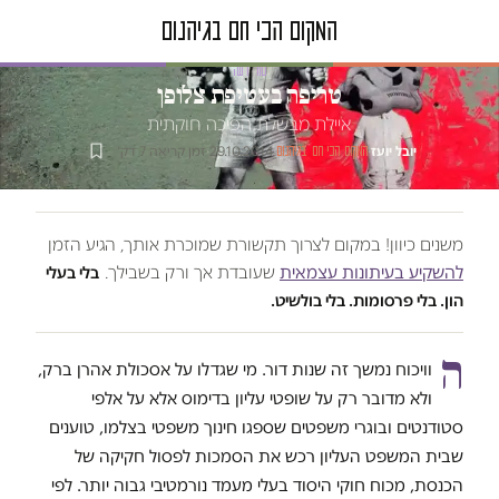
טור דעה
טריפה בעטיפת צלופן
איילת מבשלת הפיכה חוקתית
יובל יועז
·
·
29.10.2014
·
זמן קריאה 7 דק׳
המקום הכי חם בגיהנום
משנים כיוון! במקום לצרוך תקשורת שמוכרת אותך, הגיע הזמן
להשקיע בעיתונות עצמאית
שעובדת אך ורק בשבילך.
בלי בעלי
הון. בלי פרסומות. בלי בולשיט.
ה
וויכוח נמשך זה שנות דור. מי שגדלו על אסכולת אהרן ברק,
ולא מדובר רק על שופטי עליון בדימוס אלא על אלפי
סטודנטים ובוגרי משפטים שספגו חינוך משפטי בצלמו, טוענים
שבית המשפט העליון רכש את הסמכות לפסול חקיקה של
הכנסת, מכוח חוקי היסוד בעלי מעמד נורמטיבי גבוה יותר. לפי