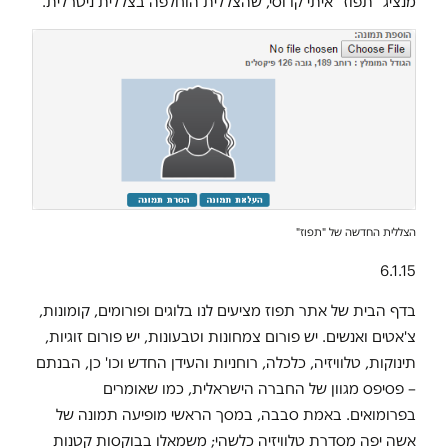
מנציג "תפוז" איתי קדוסי, שהצללית הוחלפה בצללית ניטרלית.
הצללית החדשה של "תפוז"
6.1.15
בדף הבית של אתר תפוז מציעים לנו בלוגים ופורומים, קומונות,
צ'אטים ואנשים. יש פורום צמחונות וטבעונות, יש פורום זוגיות,
תינוקות, טלוויזיה, כלכלה, רוחניות והעידן החדש וכו' כן, הבנתם
– פסיפס מגוון של החברה הישראלית, כמו שאומרים
בפרומואים. באמת סבבה, במסך הראשי מופיעה תמונה של
אשה יפה מסדרת טלוויזיה כלשהי; משמאלו בבוקסות קטנות