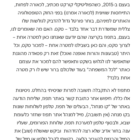
בעצם ב-2015, כשהפוליטיקלי קורקט מכתיב, לכאורה לפחות,
התייחסות שוויונית (לכאורה אמרנו) בפני החוק הטופסולוגיה
והאתרים למיניהם, בוחר פורטל גדול להדביק לגולשות שלו
צללית שמשדרת דבר אחד בלבד – סקס. האם מה שאומרים לנו,
בעצם, בתפוז בקריצה שהם יודעם שאנחנו כאן למטרה אחת –
לצרוך סקס; והם כאן בשבילנו למטרה אחת – למכור סקס, וכל
היתר (טבעונות והורות ואופנה ואוכל) זאת רק פסאדה מהוגנת
שתאפשר לנו לגלוש בשקט ותאפשר להם למכור את עצמם
כאתר "לכל המשפחה" בעוד שלכולם ברור שיש לו רק מטרה
אחת בלבד?
מתפוז לא התקבלה תשובה למרות שניסיתי בהחלט. ניסיונות
אלו כללו: חיפוש אחר כתובת קשר באתר תפוז, שליחת הודעה
באתר של "קו מנחה", הבעלים של תפוז, טלפון לשלוחות שונות
בקו מנחה (אין תשובה), מייל למנהל אתר תפוז שחזר כלעומת
שבא, ולבסוף טלפון למערכת תפוז, שלוחת הפורומים, שעליו
ענה בחור אדיב שלא רצה להזדהות וביקש שאשלח (שוב) את
המייל והבטיח להעביר הלאה. בקשתי לקבל טלפון או מייל של