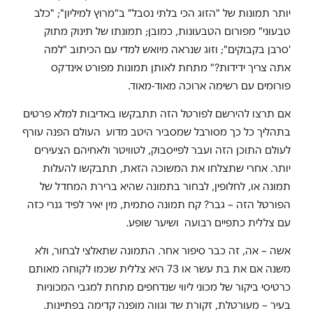
יותר תמונות של "הזוג הכי בלתי נסבל" ב"מרוץ למיליון"; "כלב
טבעוני" מפורום הטבעונות, כמובן; תמונתו של תינוק מתוק
'סרבן בקבוקים"; וזוג שנראה מיואש למדי עם הכיתוב "למה
אתה צריך ידידות?" מתחת לאותן תמונות מפורט אינדקס
פורומים עם רשימה ארוכה מאוד-מאוד.
אם תרצו להירשם לפורטל הזה תתבקשו באדיבות למלא פרטים
בתהליך כל כך מסורבל שמסביר היטב מדוע העולם הפנה עורף
לעולם התוכן הזה ועבר לפייסבוק, לטוויטר ולאחיהם הצעירים
יותר. אחרי שתצלחו את המשוכה הזאת, תתבקשו להעלות
תמונה או, לחלופין, לבחור בתמונה שהיא ברירת המחדל של
הפורטל הזה – גבר? קח תמונה סתמית, מין יאיר לפיד גנרי כזה
עם צללית כתפיים רבועה ושיער שופע.
אשה – אה, זה כבר סיפור אחר. התמונה שתאלצי לבחור, ולא
משנה אם את בת עשר או 73 היא צללית שכמו לקוחה מאותם
כרטיסי ביקור של מכוני ליווי שנדחפים מתחת למגבי המכוניות
בעיר – מעורטלת, זקורת שד וגווה מופנה קדימה בפתיינות.