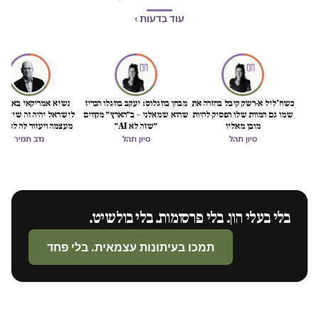
עוד בדעות ›
כשח'ליל א-רשק קיבל בחזרה את
מבחן בוזגלוס: יעקב בוזגלו הכריז
נשיא אמריקאי באמת ט
שמו גם המוות שלו הפסיק להיות
שהוא שמאלני – ב״הארץ״ מקווים
לישראל יהיה זה שיציל 
מובן מאליו
״שזה לא AI״
מעצמה ויעזור לה לסיים
הכיבוש
סיון תהל
סיון תהל
נדב תמיר
בלי בעלי הון. בלי פרסומות. בלי בולשיט.
תמכו בעיתונות עצמאית. בלי פחד