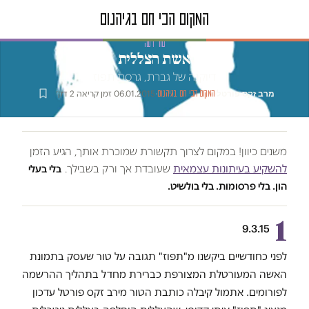
טור דעה
אשת הצללית
דיוקנה של גברת, גרסת תפוז
מרב זקס פורטל
·
·
06.01.2015
·
זמן קריאה 2 דק׳
המקום הכי חם בגיהנום
משנים כיוון! במקום לצרוך תקשורת שמוכרת אותך, הגיע הזמן
להשקיע בעיתונות עצמאית
שעובדת אך ורק בשבילך.
בלי בעלי
הון. בלי פרסומות. בלי בולשיט.
1
9.3.15
לפני כחודשיים ביקשנו מ"תפוז" תגובה על טור שעסק בתמונת
האשה המעורטלת המצורפת כברירת מחדל בתהליך ההרשמה
לפורומים. אתמול קיבלה כותבת הטור מירב זקס פורטל עדכון