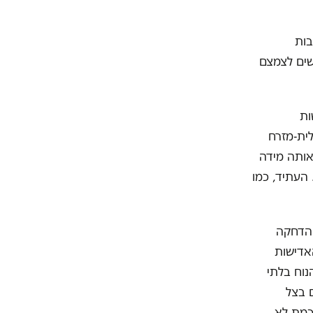
בות
קשים לצמצם
ות
ית-מזרח
אותה מידה
 העתיד, כמו
 הדחקה
האדישות
נוח בלתי
 בצל
כמת לא