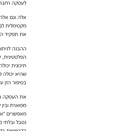
לעסקה רחבה 
אלה וגם אלה 
מקסימלית לבי
את תפקיד המד
ההבנה לניתו
הפלסטינית, ל
תיכונית יכול
שהיא יכולה ל
בסיפור הזן על
את העסקה הא
מפוארת ובין 
מאפשרים "אסט
נסבל ובלתי מ
הקטיושות בק