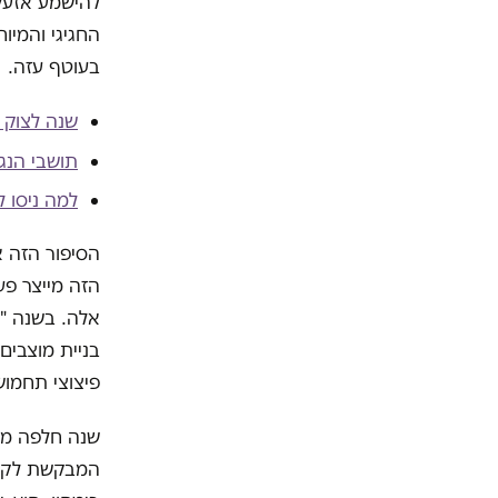
להישמע אזעקו
החגיגי והמיו
בעוטף עזה.
שנה לצוק א
תושבי הנג
למה ניסו לפחות 20 נערות להת
הסיפור הזה אי
בניית מוצבים
פיצוצי תחמו
שנה חלפה מ"צ
המבקשת לקדם