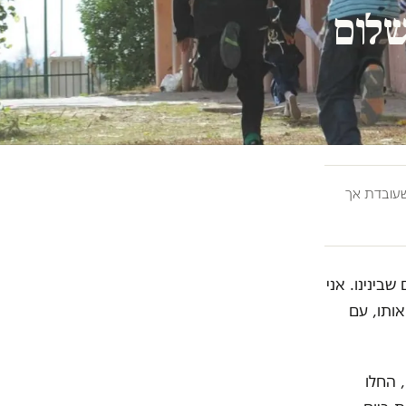
שלום
ובדת אך
בינינו. אני
ותו, עם
 החלו