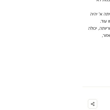
תה א' יהיה
 עוד.
ותה, יכולה
זור,