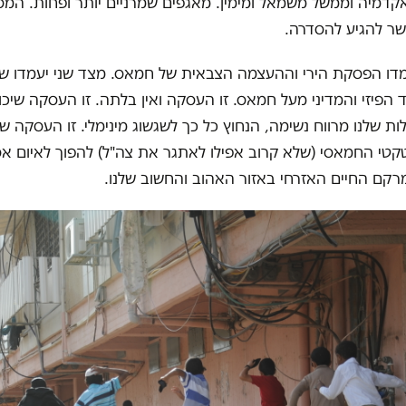
 אקדמיה וממשל משמאל ומימין. מאגפים שמרניים יותר ופחות. המס
שר להגיע להסדרה.
דו הפסקת הירי וההעצמה הצבאית של חמאס. מצד שני יעמדו שיק
 הפיזי והמדיני מעל חמאס. זו העסקה ואין בלתה. זו העסקה שיכו
ות שלנו מרווח נשימה, הנחוץ כל כך לשגשוג מינימלי. זו העסקה ש
טי החמאסי (שלא קרוב אפילו לאתגר את צה"ל) להפוך לאיום אס
קם החיים האזרחי באזור האהוב והחשוב שלנו.