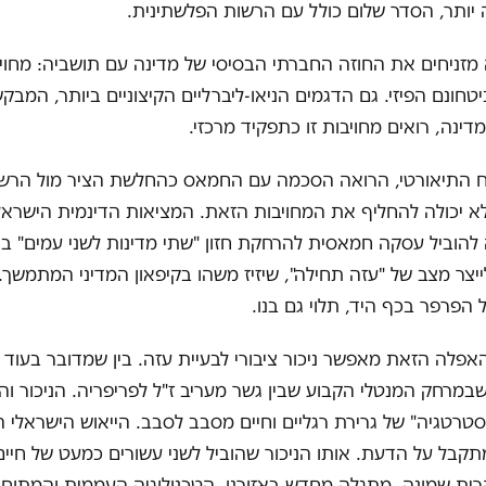
יותר, הסדר שלום כולל עם הרשות הפלשתינית.
מזניחים את החוזה החברתי הבסיסי של מדינה עם תושביה: מחוי
טחונם הפיזי. גם הדגמים הניאו-ליברליים הקיצוניים ביותר, המב
ינה, רואים מחויבות זו כתפקיד מרכזי.
ח התיאורטי, הרואה הסכמה עם החמאס כהחלשת הציר מול הרש
א יכולה להחליף את המחויבות הזאת. המציאות הדינמית הישראל
ה להוביל עסקה חמאסית להרחקת חזון "שתי מדינות לשני עמים" ב
ייצר מצב של "עזה תחילה", שיזיז משהו בקיפאון המדיני המתמשך.
 הפרפר בכף היד, תלוי גם בנו.
פלה הזאת מאפשר ניכור ציבורי לבעיית עזה. בין שמדובר בעוד
שבמרחק המנטלי הקבוע שבין גשר מעריב ז"ל לפריפריה. הניכור ו
רטגיה" של גרירת רגליים וחיים מסבב לסבב. הייאוש הישראלי ה
תקבל על הדעת. אותו הניכור שהוביל לשני עשורים כמעט של חיים
רית שמונה, מתגלה מחדש באזורנו. הטכנולוגיה העממית והמתוח