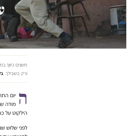
ע
משנים כיוון! ב
ורק בשבילך.
בל
ה
יום התח
מודה שה
הילקוט על כתפ
לפני שלוש שנ