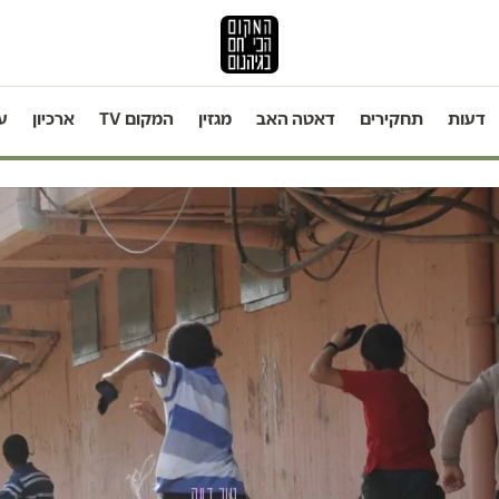
דעות
תחקירים
דאטה האב
מגזין
המקום TV
ארכיון
ע
טור דעה