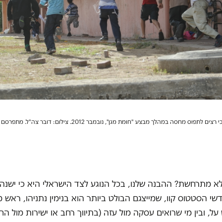
פוס מחסה במהלך מבצע "חומת מגן", נובמבר 2012. צילום: דובר צה"ל. מתפרסם תחת רשיון
א מתרחשת? ההבנה שלנו, בכל הנוגע לצד הישראלי היא כי ישנה
שי הסטטוס קוו, שמייצגם הבולט ביותר הוא בנימין נתניהו, ראש
על, ובין מי שרואים עסקה מול עזה (בתיווך רחב או ישירות מול ה