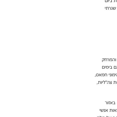
 ביום
 שגרתי
 והמרחק
זאת. גם בימים
 שקטה" שהיתה כאן מאז הקסאם הראשון לשדרות ב-2001. אימוני חמאס,
ת צה"ליות,
באזור
אות אנשי