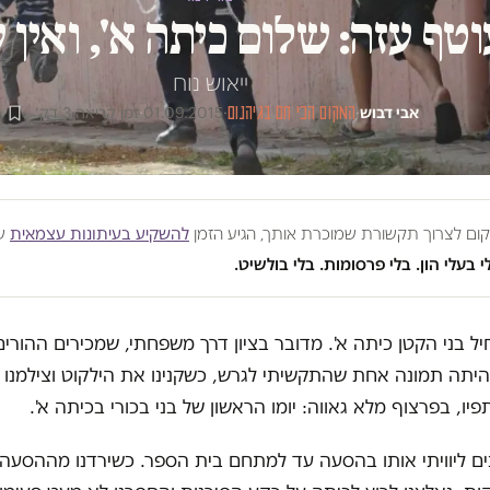
וטף עזה: שלום כיתה א', ואין 
ייאוש נוח
אבי דבוש
·
המקום הכי חם בגיהנום
·
01.09.2015
·
זמן קריאה 3 דק׳
מקום לצרוך תקשורת שמוכרת אותך, הגיע הזמן
להשקיע בעיתונות עצמאית
שע
י בעלי הון. בלי פרסומות. בלי בולשיט.
יל בני הקטן כיתה א'. מדובר בציון דרך משפחתי, שמכירים ההורים ש
יתה תמונה אחת שהתקשיתי לגרש, כשקנינו את הילקוט וצילמנו א
יו, בפרצוף מלא גאווה: יומו הראשון של בני בכורי בכיתה א'.
ים ליוויתי אותו בהסעה עד למתחם בית הספר. כשירדנו מההסעה,