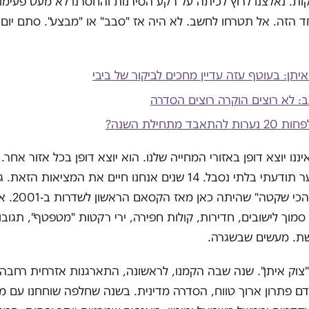
ת. נאלצנו לרוץ לכיתה על רקע הסירנות והחסרנו לא מעט פעימות
חד הזה. אל תטרחו לחשב. לא היה אז "סבב" או "מבצע". סתם יום
יתן: בעוטף עזה עדיין מחכים לביקור של ביבי
ב: לא רוצים הוקרה רוצים הסדרה
אבד מתחילת השנה?
ננו יוצא דופן באזורי המחייה שלנו. הוא יוצא דופן בכל אזור אחר.
הזה מייצר פער תודעתי בלתי נסבל. 14 שנים אנחנו חיים את המציאות ה
אלה. בשנה "הכי
 סמוך לישובים, חדירות, קולות חפירה, ירי רקטות "מטפטף", תגובו
שת. מעשים שבשגרה.
וק איתן". שנה שבה הקמנו, לראשונה, התארגנות אזרחית רחבה 
 פתרון ארוך טווח, הסדרה מדינית. בשנה שחלפה שוחחנו עם מ