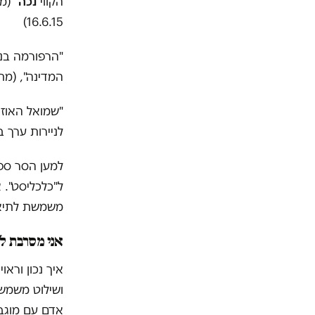
הקווי
נכה
" (מ
16.6.15)
"הרפורמה בנמ
המדינה", (מתו
"שמואל האוז
לניירות ערך ב-26.10.15, פורסם ב"כלכליס
למען הסר ספק
ל"כלכליסט". 
משמשת לתיאור
אני מסרבת ל
איך נכון ורא
ושילוט משמשת