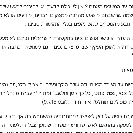
על המשפט האחרון? אין לי יכולת לדעת, או להיכנס לראש שלכם
ה שמה שחשבתם מושפע מהרבה ממשקים ורבדים, מודעים או לא מו
 נובע מהמסרים שמשתקפים בכלי התקשורת סביבנו.
על היעדר ייצוג של אנשים נכים בתקשורת הישראלית נכתבו לא מעט 
 דווקא לאופן העקיף שבו מיוצגים נכים – גם כשנושא הכתבה או הד
מאות:
יום על משרד הפנים, וזה עולם הולך ונעלם. כואב לי הלב, זה נהי
 נכסיו,
נכה
ופתטי, כל כך קטן וחלש…" (מתוך "העברת מינהל התכ
ופוליזם מוחלט", אורי חודי, גלובס 9.7.15)
רת כופה על בזק לאפשר למתחרותיה להשתמש בה אך בזק טוע
 לספקה בהתאם לאופן שדורש המשרד, שטוען שבלי הטלפוניה הר