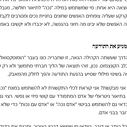
וצאה היא אחת: מי שמשתמש במילה "נכה" לתיאור חולשה, מגבלה
רקע שעליה צומחים האנשים שחונים בחניית נכים ומסרבים לקבל
 האנשים שלא יבינו מה חיוני בהנגשה, לא יכבדו ולא יקשיבו באמת
 מניע את התודעה
רך שעשתה הקהילה הגאה, זו שחבריה כונו בעבר "הומוסקסואלים
לב הקונצנזוס. נכון, זוהי תוצאה של הליך חברתי מתמשך ולא רק 
 בשינוי מילולי שסייע בהנעת התודעה והפך לחלק מהמאבק.
אני מבקשת? אני קוראת לכלי התקשורת לא להשתמש במונח "נכה
תיאור ניטראלי של אדם המתמודד עם קושי פיזי או נפשי. רצוי ג
דאי גם להשתמש בביטוי "אדם נכה" או "אדם עם נכות" כדי שלא 
בר בבני אדם.
כל כותב או דובר, בוודאי מי שנושא דבריו בציבור, יתכנת את הקוד