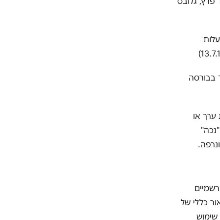
 פרץ, גלובס
לות
 בבורסה
 ערך או
"נכה"
נרפה.
רשמיים
ור כללי של
ישראל שנחקקו החל משנת 1988 נעשה שימוש