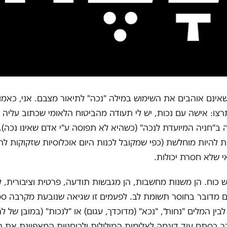
אינם אוהבים את השימוש במילה "נכה" לתיאור מצבם. אני, כאמו
רצו: אישה עם נכות, יש לי תעודה מהביטוח הלאומי שכתוב עליה 
נה ב"חניה המיועדת לנכה" (כשהיא לא תפוסה ע"י אדם שאינו נכה). 
להיות מוחלשת (כפי שמקובל לכנות היום אוכלוסיות שזקוקות לת
י שלא חסרת יכולות.
ש כוח. הן משנות מחשבות, הן מגבשות תודעה, פרטית וציבורית, 
 מדובר בחוסר תשומת לב. לפעמים זו שגיאה שנובעת מקרבה סמנ
בין המלים "נחות", "נכא" (מדוכדך, עגום) או "לנכות" (במובן של ל
 בסתם עוד דוגמה לאלימות המילולית ולכוחניות המאפיינת את 