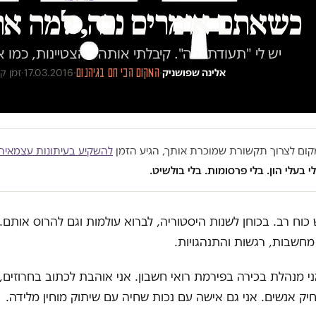
כשאתם אומרים נכה, למה את
יש לי "תעודת נכה". קיבלתי אותה בהצטיינות, כמו
אלינה שפושניק
·
המקום הכי חם בגיהנום
·
17.03.2016
·
זמן קריא
במקום לצרוך תקשורת שמוכרת אותך, הגיע הזמן
להשקיע בעיתונות עצמאית
י בעלי הון. בלי פרסומות. בלי בולשיט.
 כוח רב. בכוחן לשנות היסטוריה, לברוא עולמות וגם להרוס אותם.
מחשבות, רגשות והתנהגויות.
ני מנהלת בכירה בפירמת רואי חשבון. אני אוהבת לכתוב בחרוזים,
יק אנשים. אני גם אישה עם נכות שחיה עם שיתוק מוחין מלידה.