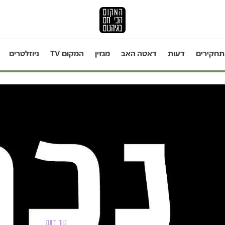
תחקירים
דעות
דאטה האב
מגזין
המקום TV
ניוזלטרים
טור דעה