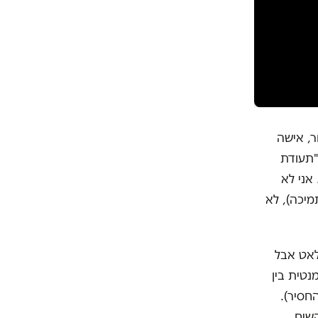
ר, אישה
"תעודת
אני לא
מיכה), לא
לאט אבל
טית בין
החסיר).
השיח