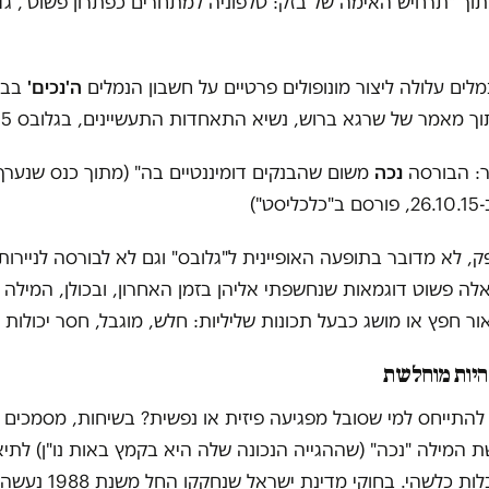
תוך "תרחיש האימה של בזק: טלפוניה למתחרים כפתרון פשוט", גד
לים עלולה ליצור מונופולים פרטיים על חשבון הנמלים
ה'נכים'
בבע
ך מאמר של שרגא ברוש, נשיא התאחדות התעשיינים, בגלובס 13.7.15)
ר: הבורסה
נכה
משום שהבנקים דומיננטיים בה" (מתוך כנס שנערך
ט")
, לא מדובר בתופעה האופיינית ל"גלובס" וגם לא לבורסה לניירות
אלה פשוט דוגמאות שנחשפתי אליהן בזמן האחרון, ובכולן, המילה 
 חפץ או מושג כבעל תכונות שליליות: חלש, מוגבל, חסר יכולות ו
היות מוחלשת
וי להתייחס למי שסובל מפגיעה פיזית או נפשית? בשיחות, מסמכים 
 המילה "נכה" (שההגייה הנכונה שלה היא בקמץ באות נו"ן) לתיא
אדם עם מוגבלות כלשהי. בחוקי מדינת 