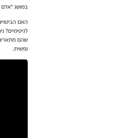
במושג "אדם ע
האם הביטויים
לגיטימיים? נ
שהם מתארים א
נפשית.